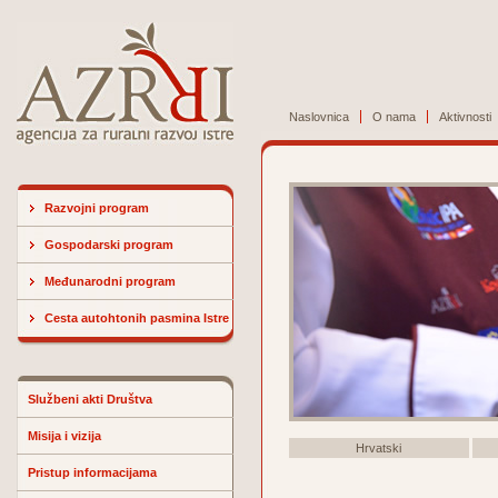
Naslovnica
O nama
Aktivnosti
Razvojni program
Gospodarski program
Međunarodni program
Cesta autohtonih pasmina Istre
Službeni akti Društva
Misija i vizija
Hrvatski
Pristup informacijama