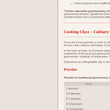
I menu proposti sono modificabi
"Centro educativo gastronomico d'I
gastronomia istriana e gli alimenti d'Is
prodotti istriani e per la protezione de
Cooking Class – Culinar
If you are a true gourmet, a cook or s
for you a few culinary workshops of tr
In the heart of Istria, on Gortanov bri
experience of the local eno-gastronomy 
gastronomy: simplicity of preparation, 
Experience an unforgettable day in Istri
Pricelist
Pricelist of traditional gastronomy
Persons
2 persons
3-4 persons
5-7 persons
8-10 persons
11-13 persons