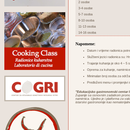
2 osobe
3-4 osobe
5-7 osoba
8-10 osoba
11-13 osoba
14-16 osoba
Napomene:
Datum i vrijeme radionica potr
Službeni jezici radionica su: Hr
Trajanje kuhanja je oko 4 – 5 sa
Oprema za kuhanje, namirnice 
Minimalan broj osoba za održa
Predloženi menu-i promjenjivi 
"Edukacijsko gastronomski centar I
županije sa osnovnim zadatkom promoci
namirnica. Ujedno je i platforma za valor
istarske gastronomije kao nematerijaln