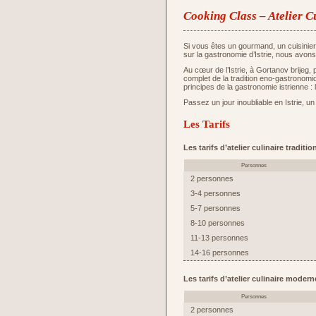
Cooking Class – Atelier C
Si vous êtes un gourmand, un cuisinie
sur la gastronomie d’Istrie, nous avons
Au cœur de l’Istrie, à Gortanov brijeg,
complet de la tradition eno-gastronomiq
principes de la gastronomie istrienne : 
Passez un jour inoubliable en Istrie, un
Les Tarifs
Les tarifs d’atelier culinaire tradit
Personnes
2 personnes
3-4 personnes
5-7 personnes
8-10 personnes
11-13 personnes
14-16 personnes
Les tarifs d’atelier culinaire moder
Personnes
2 personnes