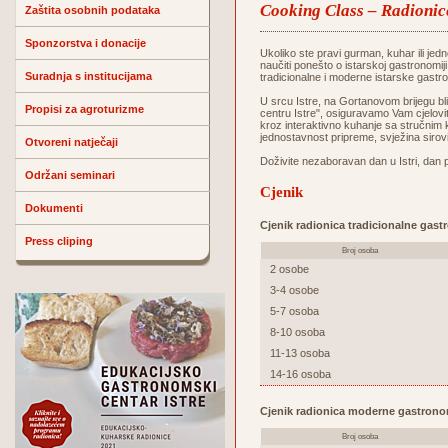
Cooking Class – Radionic
Zaštita osobnih podataka
Sponzorstva i donacije
Ukoliko ste pravi gurman, kuhar ili jedn
naučiti ponešto o istarskoj gastronomij
Suradnja s institucijama
tradicionalne i moderne istarske gastr
U srcu Istre, na Gortanovom brijegu 
Propisi za agroturizme
centru Istre", osiguravamo Vam cjelovit
kroz interaktivno kuhanje sa stručnim 
jednostavnost pripreme, svježina sirov
Otvoreni natječaji
Doživite nezaboravan dan u Istri, dan 
Održani seminari
Cjenik
Dokumenti
Cjenik radionica tradicionalne gast
Press cliping
Broj osoba
2 osobe
3-4 osobe
5-7 osoba
8-10 osoba
11-13 osoba
14-16 osoba
Cjenik radionica moderne gastrono
Broj osoba