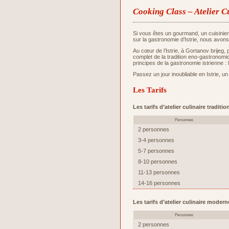
Cooking Class – Atelier C
Si vous êtes un gourmand, un cuisinie
sur la gastronomie d’Istrie, nous avons
Au cœur de l’Istrie, à Gortanov brijeg,
complet de la tradition eno-gastronomiq
principes de la gastronomie istrienne : 
Passez un jour inoubliable en Istrie, un
Les Tarifs
Les tarifs d’atelier culinaire tradit
Personnes
2 personnes
3-4 personnes
5-7 personnes
8-10 personnes
11-13 personnes
14-16 personnes
Les tarifs d’atelier culinaire moder
Personnes
2 personnes