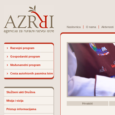
Naslovnica
O nama
Aktivnosti
Razvojni program
Gospodarski program
Međunarodni program
Cesta autohtonih pasmina Istre
Službeni akti Društva
Misija i vizija
Hrvatski
Pristup informacijama