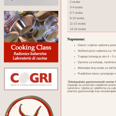
2 osobe
3-4 osobe
5-7 osoba
8-10 osoba
11-13 osoba
14-16 osoba
Napomene:
Datum i vrijeme radionica potr
Službeni jezici radionica su: Hr
Trajanje kuhanja je oko 4 – 5 sa
Oprema za kuhanje, namirnice 
Minimalan broj osoba za održa
Predloženi menu-i promjenjivi 
"Edukacijsko gastronomski centar I
županije sa osnovnim zadatkom promoci
namirnica. Ujedno je i platforma za valor
istarske gastronomije kao nematerijaln