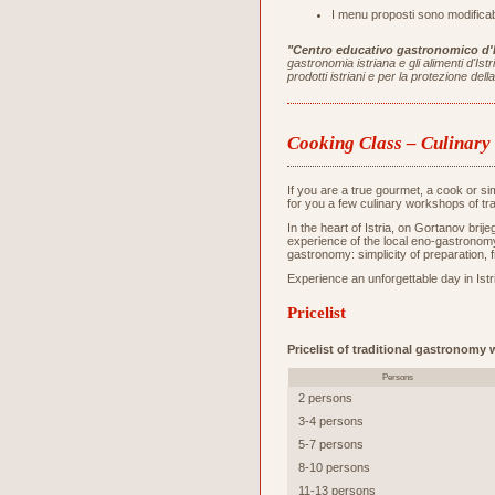
I menu proposti sono modificabi
"Centro educativo gastronomico d'I
gastronomia istriana e gli alimenti d'Is
prodotti istriani e per la protezione de
Cooking Class – Culinar
If you are a true gourmet, a cook or s
for you a few culinary workshops of tr
In the heart of Istria, on Gortanov bri
experience of the local eno-gastronomy 
gastronomy: simplicity of preparation, 
Experience an unforgettable day in Istri
Pricelist
Pricelist of traditional gastronomy
Persons
2 persons
3-4 persons
5-7 persons
8-10 persons
11-13 persons