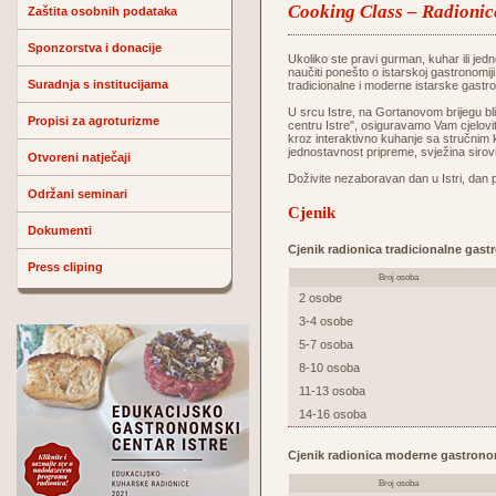
Cooking Class – Radionic
Zaštita osobnih podataka
Sponzorstva i donacije
Ukoliko ste pravi gurman, kuhar ili jedn
naučiti ponešto o istarskoj gastronomij
Suradnja s institucijama
tradicionalne i moderne istarske gastr
U srcu Istre, na Gortanovom brijegu 
Propisi za agroturizme
centru Istre", osiguravamo Vam cjelovit
kroz interaktivno kuhanje sa stručnim 
jednostavnost pripreme, svježina sirov
Otvoreni natječaji
Doživite nezaboravan dan u Istri, dan 
Održani seminari
Cjenik
Dokumenti
Cjenik radionica tradicionalne gast
Press cliping
Broj osoba
2 osobe
3-4 osobe
5-7 osoba
8-10 osoba
11-13 osoba
14-16 osoba
Cjenik radionica moderne gastrono
Broj osoba