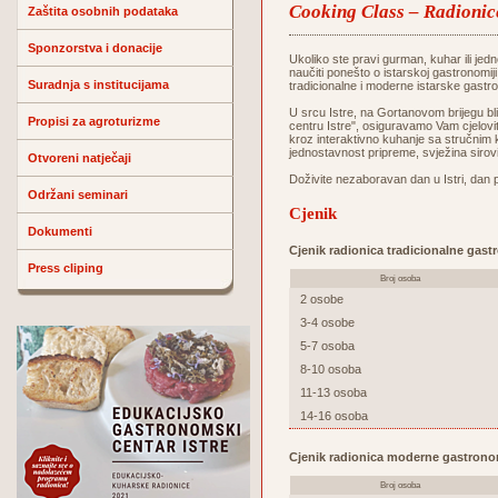
Cooking Class – Radionic
Zaštita osobnih podataka
Sponzorstva i donacije
Ukoliko ste pravi gurman, kuhar ili jedn
naučiti ponešto o istarskoj gastronomij
Suradnja s institucijama
tradicionalne i moderne istarske gastr
U srcu Istre, na Gortanovom brijegu 
Propisi za agroturizme
centru Istre", osiguravamo Vam cjelovit
kroz interaktivno kuhanje sa stručnim 
jednostavnost pripreme, svježina sirov
Otvoreni natječaji
Doživite nezaboravan dan u Istri, dan 
Održani seminari
Cjenik
Dokumenti
Cjenik radionica tradicionalne gast
Press cliping
Broj osoba
2 osobe
3-4 osobe
5-7 osoba
8-10 osoba
11-13 osoba
14-16 osoba
Cjenik radionica moderne gastrono
Broj osoba