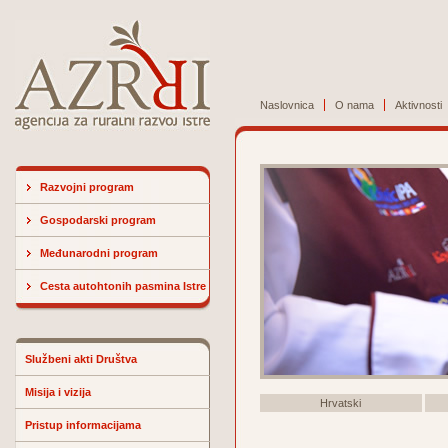
Naslovnica
O nama
Aktivnosti
Razvojni program
Gospodarski program
Međunarodni program
Cesta autohtonih pasmina Istre
Službeni akti Društva
Misija i vizija
Hrvatski
Pristup informacijama