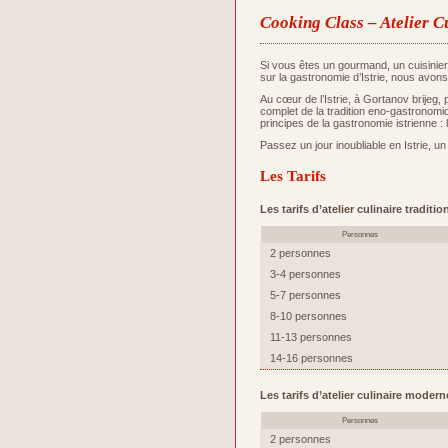
Cooking Class – Atelier C
Si vous êtes un gourmand, un cuisinie
sur la gastronomie d’Istrie, nous avons
Au cœur de l’Istrie, à Gortanov brijeg,
complet de la tradition eno-gastronomiq
principes de la gastronomie istrienne : 
Passez un jour inoubliable en Istrie, un
Les Tarifs
Les tarifs d’atelier culinaire tradit
Personnes
2 personnes
3-4 personnes
5-7 personnes
8-10 personnes
11-13 personnes
14-16 personnes
Les tarifs d’atelier culinaire moder
Personnes
2 personnes