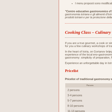
I menu proposti sono modificabi
"Centro educativo gastronomico d'I
gastronomia istriana e gli alimenti d'Is
prodotti istriani e per la protezione de
Cooking Class – Culinar
If you are a true gourmet, a cook or s
for you a few culinary workshops of tr
In the heart of Istria, on Gortanov bri
experience of the local eno-gastronomy 
gastronomy: simplicity of preparation, 
Experience an unforgettable day in Istri
Pricelist
Pricelist of traditional gastronomy
Persons
2 persons
3-4 persons
5-7 persons
8-10 persons
11-13 persons