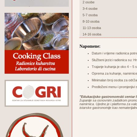
2 osobe
3-4 osobe
5-7 osoba
8-10 osoba
11-13 osoba
14-16 osoba
Napomene:
Datum i vrijeme radionica potr
Službeni jezici radionica su: Hr
Trajanje kuhanja je oko 4 – 5 sa
Oprema za kuhanje, namirnice 
Minimalan broj osoba za održa
Predloženi menu-i promjenjivi 
"Edukacijsko gastronomski centar I
županije sa osnovnim zadatkom promoci
namirnica. Ujedno je i platforma za valor
istarske gastronomije kao nematerijaln