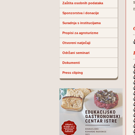
S
Zaštita osobnih podataka
B
Sponzorstva i donacije
Suradnja s institucijama
Propisi za agroturizme
Otvoreni natječaji
Održani seminari
Dokumenti
Press cliping