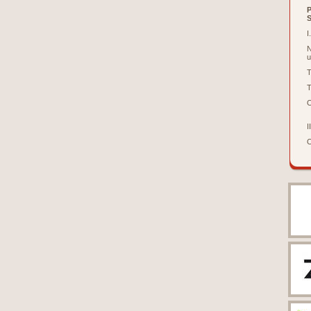
I.
N
u
T
T
O
II
O