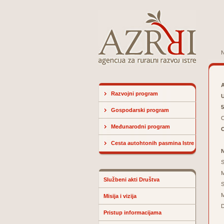
N
A
Razvojni program
U
5
Gospodarski program
O
Međunarodni program
Cesta autohtonih pasmina Istre
N
S
M
Službeni akti Društva
S
M
Misija i vizija
D
Pristup informacijama