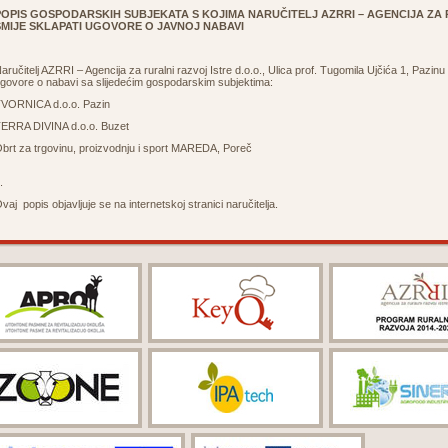
POPIS
GOSPODARSKIH SUBJEKATA S KOJIMA NARUČITELJ AZRRI – AGENCIJA ZA R
SMIJE
SKLAPATI UGOVORE O JAVNOJ NABAVI
aručitelj AZRRI – Agencija za ruralni razvoj Istre d.o.o., Ulica prof. Tugomila Ujčića 1, Pazinu
govore o nabavi sa slijedećim gospodarskim subjektima:
VORNICA d.o.o. Pazin
ERRA DIVINA d.o.o. Buzet
brt za trgovinu, proizvodnju i sport MAREDA, Poreč
.
vaj popis objavljuje se na internetskoj stranici naručitelja.