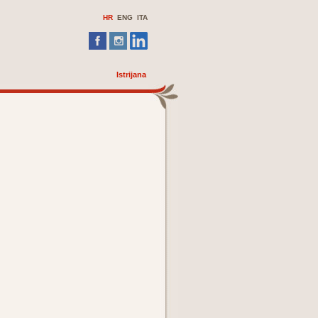
HR
ENG ITA
Istrijana