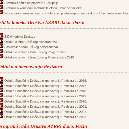
Pravilnik zaštite od prijevara i korupcija
Pravilnik o korištenju mobilnih telefona - Pročišćeni tekst
Procedura stvaranja ugovornih obveza i postupanje s financijskom dokumentacijom Druš
Etički kodeks Društva AZRRI d.o.o. Pazin
Etički kodeks Društva
Odluka o izboru Etičkog povjerenstva
Poslovnik o radu Etičkog povjerenstva
Odluka o novom članu Etičkog Povjerenstva
Odluka o novom članu Etičkog Povjerenstva 2018
Odluka o imenovanju Revizora
Odluka Skupštine Društva o imenovanju Revizora za 2016.
Odluka Skupštine Društva o imenovanju Revizora za 2017.
Odluka Skupštine Društva o imenovanju Revizora za 2018.
Odluka Skupštine Društva o imenovanju Revizora za 2019.
Odluka Skupštine Društva o imenovanju Revizora za 2020.
Odluka Skupštine Društva o imenovanju Revizora za 2021.
Odluka Skupštine Društva o imenovanju Revizora za 2022.
Odluka Skupštine Društva o imenovanju Revizora za 2023.
Programi rada Društva AZRRI d.o.o. Pazin