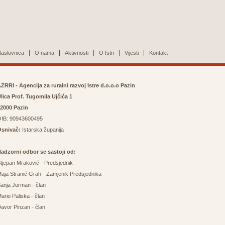
aslovnica
O nama
Aktivnosti
O Istri
Vijesti
Kontakt
ZRRI - Agencija za ruralni razvoj Istre d.o.o.o Pazin
lica Prof. Tugomila Ujčića 1
2000 Pazin
IB: 90943600495
Osnivač:
Istarska županija
adzorni odbor se sastoji od:
tjepan Mraković - Predsjednik
aja Stranić Grah - Zamjenik Predsjednika
anja Jurman - član
ario Paliska - član
avor Pinzan - član