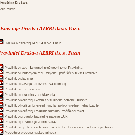
kupština Društva:
oris Miletić
Osnivanje Društva AZRRI d.o.o. Pazin
Odluka o osnivanju AZRRI d.o.o. Pazin
Pravilnici Društva AZRRI d.o.o. Pazin
Pravilnik o radu - Izmjene i pročišćeni tekst Pravilnika
Pravilnik o unutarnjem redu Izmjene i pročišćeni tekst Pravilnika
Pravilnik o plaćama
Pravilnik o davanju sponzorstava i donacija
Pravilnik o reprezentaciji
Pravilnik o postupku zapošljavanja
Pravilnik o korištenju vozila za službene potrebe Društva
Pravilnik o korištenju teretnih vozila i poljoprivredne mehanizacije
Pravilnik o korištenju mobilnih telefona Pročišćeni tekst
Pravilnik o provedbi bagatelne nabave EUR
Pravilnik o provođenju velikih nabava
Pravilnik o mjerilima i kriterijima za potrebe dugoročnog zaduživanja Društva
Procedura procesa naplate prihoda