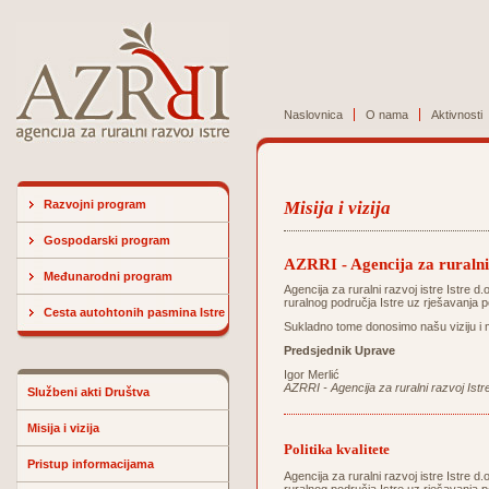
Naslovnica
O nama
Aktivnosti
Razvojni program
Misija i vizija
Gospodarski program
AZRRI - Agencija za ruralni 
Međunarodni program
Agencija za ruralni razvoj istre Istre d
ruralnog područja Istre uz rješavanja p
Cesta autohtonih pasmina Istre
Sukladno tome donosimo našu viziju i m
Predsjednik Uprave
Igor Merlić
AZRRI - Agencija za ruralni razvoj Istr
Službeni akti Društva
Misija i vizija
Politika kvalitete
Pristup informacijama
Agencija za ruralni razvoj istre Istre d