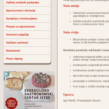
ruralnog područja Istre uz rješavanja p
Zaštita osobnih podataka
Naša misija
Sponzorstva i donacije
Valorizirati i promovirati ista
ugostiteljstva i hotelijerstva
Suradnja s institucijama
Zaštita istarskih autohtonih pa
život u ruralni prostor Istre
Propisi za agroturizme
Naša vizija
Otvoreni natječaji
Biti pozitivan primjer svima koji
nama, te biti podrška poljopriv
Održani seminari
Da bismo postizali, održavali i osna
Dokumenti
radnicima osigurati priliku za u
Press cliping
potiče učenje i bolju komunikac
kontinuirano unapređivati tehn
kontinuirano pratiti svjetske tre
biti tvrtka koja svojim prepoz
postavljati si ambiciozne, mjerlj
kroz brigu o zaštiti zdravlja za
Uprava
Igor Merlić, Predsjednik Uprave