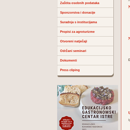
r
Zaštita osobnih podataka
N
Sponzorstva i donacije
Suradnja s institucijama
Propisi za agroturizme
N
Otvoreni natječaji
Održani seminari
D
Dokumenti
Press cliping
I