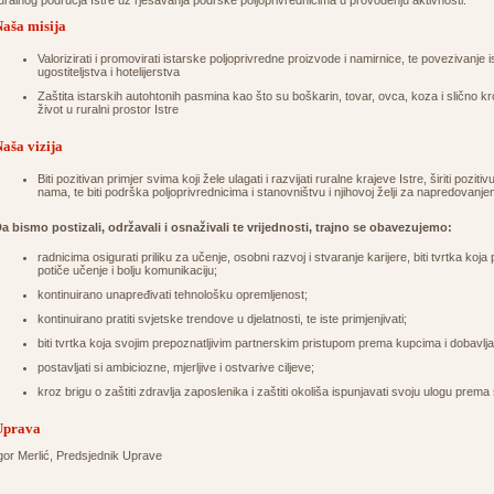
uralnog područja Istre uz rješavanja podrške poljoprivrednicima u provođenju aktivnosti.
aša misija
Valorizirati i promovirati istarske poljoprivredne proizvode i namirnice, te povezivanje 
ugostiteljstva i hotelijerstva
Zaštita istarskih autohtonih pasmina kao što su boškarin, tovar, ovca, koza i slično kr
život u ruralni prostor Istre
aša vizija
Biti pozitivan primjer svima koji žele ulagati i razvijati ruralne krajeve Istre, širiti pozi
nama, te biti podrška poljoprivrednicima i stanovništvu i njihovoj želji za napredovanj
a bismo postizali, održavali i osnaživali te vrijednosti, trajno se obavezujemo:
radnicima osigurati priliku za učenje, osobni razvoj i stvaranje karijere, biti tvrtka koj
potiče učenje i bolju komunikaciju;
kontinuirano unapređivati tehnološku opremljenost;
kontinuirano pratiti svjetske trendove u djelatnosti, te iste primjenjivati;
biti tvrtka koja svojim prepoznatljivim partnerskim pristupom prema kupcima i dobavlj
postavljati si ambiciozne, mjerljive i ostvarive ciljeve;
kroz brigu o zaštiti zdravlja zaposlenika i zaštiti okoliša ispunjavati svoju ulogu prema 
Uprava
gor Merlić, Predsjednik Uprave