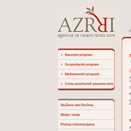
N
Razvojni program
Gospodarski program
Međunarodni program
A
r
Cesta autohtonih pasmina Istre
S
P
I
A
Službeni akti Društva
Misija i vizija
P
Pristup informacijama
A