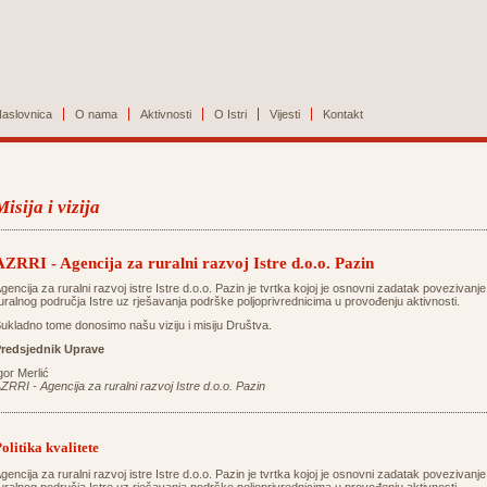
aslovnica
O nama
Aktivnosti
O Istri
Vijesti
Kontakt
Misija i vizija
AZRRI - Agencija za ruralni razvoj Istre d.o.o. Pazin
gencija za ruralni razvoj istre Istre d.o.o. Pazin je tvrtka kojoj je osnovni zadatak povezivanje
uralnog područja Istre uz rješavanja podrške poljoprivrednicima u provođenju aktivnosti.
ukladno tome donosimo našu viziju i misiju Društva.
redsjednik Uprave
gor Merlić
ZRRI - Agencija za ruralni razvoj Istre d.o.o. Pazin
olitika kvalitete
gencija za ruralni razvoj istre Istre d.o.o. Pazin je tvrtka kojoj je osnovni zadatak povezivanje