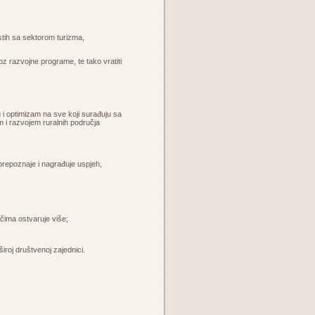
istih sa sektorom turizma,
oz razvojne programe, te tako vratiti
tivu i optimizam na sve koji surađuju sa
em i razvojem ruralnih područja
a prepoznaje i nagrađuje uspjeh,
ačima ostvaruje više;
široj društvenoj zajednici.