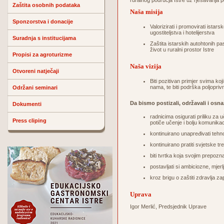
ruralnog područja Istre uz rješavanja p
Zaštita osobnih podataka
Naša misija
Sponzorstva i donacije
Valorizirati i promovirati ista
ugostiteljstva i hotelijerstva
Suradnja s institucijama
Zaštita istarskih autohtonih pa
život u ruralni prostor Istre
Propisi za agroturizme
Naša vizija
Otvoreni natječaji
Biti pozitivan primjer svima koji
nama, te biti podrška poljopriv
Održani seminari
Da bismo postizali, održavali i osna
Dokumenti
radnicima osigurati priliku za u
Press cliping
potiče učenje i bolju komunikac
kontinuirano unapređivati tehn
kontinuirano pratiti svjetske tre
biti tvrtka koja svojim prepoz
postavljati si ambiciozne, mjerlj
kroz brigu o zaštiti zdravlja za
Uprava
Igor Merlić, Predsjednik Uprave