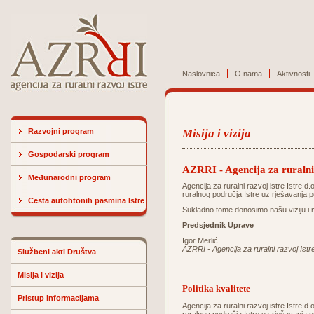
Naslovnica
O nama
Aktivnosti
Razvojni program
Misija i vizija
Gospodarski program
AZRRI - Agencija za ruralni 
Međunarodni program
Agencija za ruralni razvoj istre Istre d
ruralnog područja Istre uz rješavanja p
Cesta autohtonih pasmina Istre
Sukladno tome donosimo našu viziju i m
Predsjednik Uprave
Igor Merlić
AZRRI - Agencija za ruralni razvoj Istr
Službeni akti Društva
Misija i vizija
Politika kvalitete
Pristup informacijama
Agencija za ruralni razvoj istre Istre d