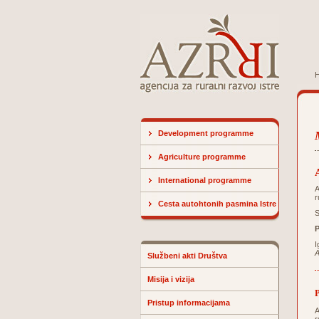
Development programme
Agriculture programme
International programme
A
r
Cesta autohtonih pasmina Istre
S
P
I
A
Službeni akti Društva
Misija i vizija
P
Pristup informacijama
A