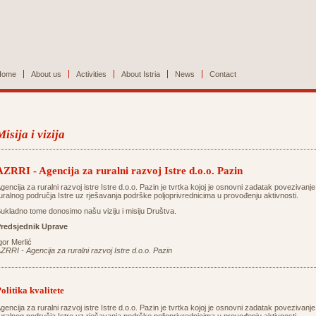
Home
About us
Activities
About Istria
News
Contact
Misija i vizija
AZRRI - Agencija za ruralni razvoj Istre d.o.o. Pazin
gencija za ruralni razvoj istre Istre d.o.o. Pazin je tvrtka kojoj je osnovni zadatak povezivanje
uralnog područja Istre uz rješavanja podrške poljoprivrednicima u provođenju aktivnosti.
ukladno tome donosimo našu viziju i misiju Društva.
redsjednik Uprave
gor Merlić
ZRRI - Agencija za ruralni razvoj Istre d.o.o. Pazin
olitika kvalitete
gencija za ruralni razvoj istre Istre d.o.o. Pazin je tvrtka kojoj je osnovni zadatak povezivanje