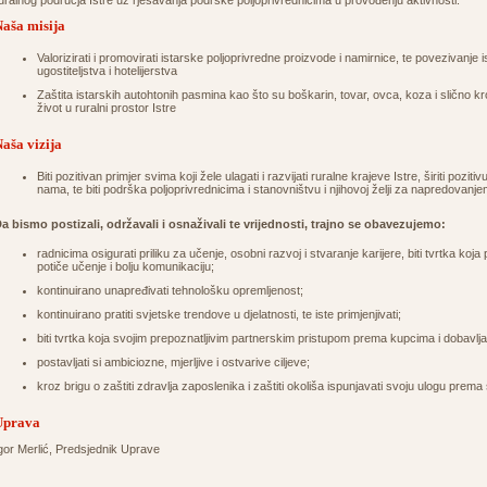
uralnog područja Istre uz rješavanja podrške poljoprivrednicima u provođenju aktivnosti.
aša misija
Valorizirati i promovirati istarske poljoprivredne proizvode i namirnice, te povezivanje 
ugostiteljstva i hotelijerstva
Zaštita istarskih autohtonih pasmina kao što su boškarin, tovar, ovca, koza i slično kr
život u ruralni prostor Istre
aša vizija
Biti pozitivan primjer svima koji žele ulagati i razvijati ruralne krajeve Istre, širiti pozi
nama, te biti podrška poljoprivrednicima i stanovništvu i njihovoj želji za napredovanj
a bismo postizali, održavali i osnaživali te vrijednosti, trajno se obavezujemo:
radnicima osigurati priliku za učenje, osobni razvoj i stvaranje karijere, biti tvrtka koj
potiče učenje i bolju komunikaciju;
kontinuirano unapređivati tehnološku opremljenost;
kontinuirano pratiti svjetske trendove u djelatnosti, te iste primjenjivati;
biti tvrtka koja svojim prepoznatljivim partnerskim pristupom prema kupcima i dobavlj
postavljati si ambiciozne, mjerljive i ostvarive ciljeve;
kroz brigu o zaštiti zdravlja zaposlenika i zaštiti okoliša ispunjavati svoju ulogu prema 
Uprava
gor Merlić, Predsjednik Uprave