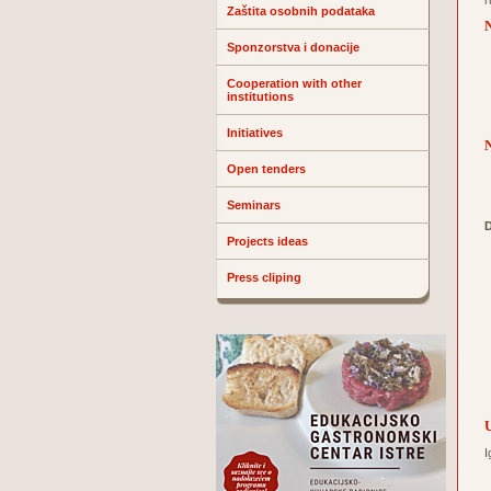
r
Zaštita osobnih podataka
N
Sponzorstva i donacije
Cooperation with other
institutions
Initiatives
N
Open tenders
Seminars
D
Projects ideas
Press cliping
I