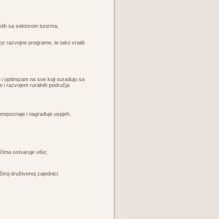
istih sa sektorom turizma,
oz razvojne programe, te tako vratiti
tivu i optimizam na sve koji surađuju sa
em i razvojem ruralnih područja
a prepoznaje i nagrađuje uspjeh,
ačima ostvaruje više;
široj društvenoj zajednici.