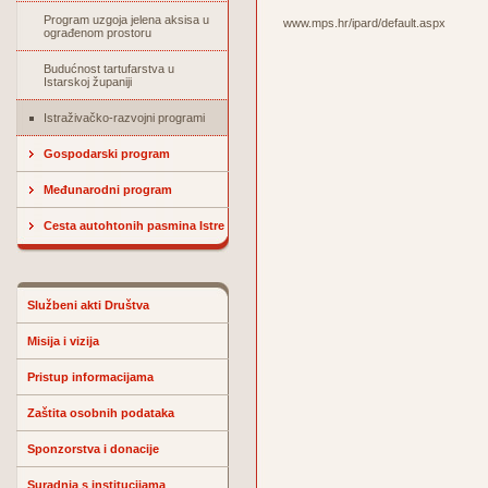
Program uzgoja jelena aksisa u
www.mps.hr/ipard/default.aspx
ograđenom prostoru
Budućnost tartufarstva u
Istarskoj županiji
Istraživačko-razvojni programi
Gospodarski program
Međunarodni program
Cesta autohtonih pasmina Istre
Službeni akti Društva
Misija i vizija
Pristup informacijama
Zaštita osobnih podataka
Sponzorstva i donacije
Suradnja s institucijama