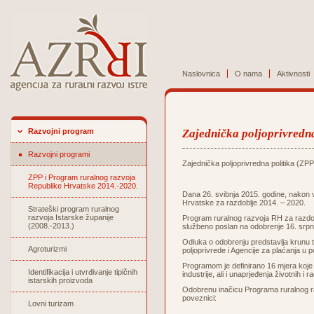
Naslovnica
O nama
Aktivnosti
Razvojni program
Zajednička poljoprivredna
Razvojni programi
Zajednička poljoprivredna politika (ZPP
ZPP i Program ruralnog razvoja
Republike Hrvatske 2014.-2020.
Dana 26. svibnja 2015. godine, nakon 
Hrvatske za razdoblje 2014. – 2020.
Strateški program ruralnog
razvoja Istarske županije
Program ruralnog razvoja RH za razdobl
(2008.-2013.)
službeno poslan na odobrenje 16. srpn
Odluka o odobrenju predstavlja krunu to
Agroturizmi
poljoprivrede i Agencije za plaćanja u po
Programom je definirano 16 mjera koje 
Identifikacija i utvrđivanje tipičnih
industrije, ali i unaprjeđenja životnih i
istarskih proizvoda
Odobrenu inačicu Programa ruralnog ra
poveznici:
Lovni turizam