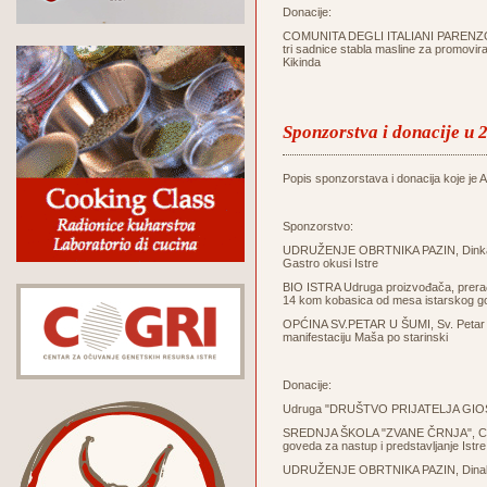
Donacije:
COMUNITA DEGLI ITALIANI PARENZO - 
tri sadnice stabla masline za promovir
Kikinda
Sponzorstva i donacije u 
Popis sponzorstava i donacija koje je Ag
Sponzorstvo:
UDRUŽENJE OBRTNIKA PAZIN, Dinka Tri
Gastro okusi Istre
BIO ISTRA Udruga proizvođača, prerađi
14 kom kobasica od mesa istarskog g
OPĆINA SV.PETAR U ŠUMI, Sv. Petar u Š
manifestaciju Maša po starinski
Donacije:
Udruga "DRUŠTVO PRIJATELJA GIOSTR
SREDNJA ŠKOLA "ZVANE ČRNJA", Carduc
goveda za nastup i predstavljanje Istre 
UDRUŽENJE OBRTNIKA PAZIN, Dinak Trin