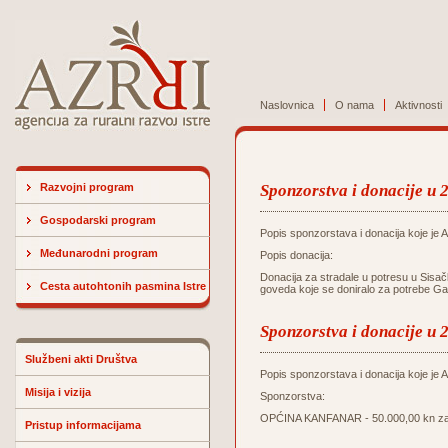
Naslovnica
O nama
Aktivnosti
Razvojni program
Sponzorstva i donacije u 
Gospodarski program
Popis sponzorstava i donacija koje je Ag
Međunarodni program
Popis donacija:
Donacija za stradale u potresu u Sisač
Cesta autohtonih pasmina Istre
goveda koje se doniralo za potrebe Ga
Sponzorstva i donacije u 
Službeni akti Društva
Popis sponzorstava i donacija koje je Ag
Misija i vizija
Sponzorstva:
OPĆINA KANFANAR - 50.000,00 kn za u
Pristup informacijama