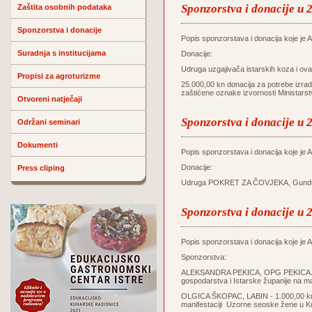
Sponzorstva i donacije u 
Zaštita osobnih podataka
Sponzorstva i donacije
Popis sponzorstava i donacija koje je Ag
Suradnja s institucijama
Donacije:
Udruga uzgajivača istarskih koza i o
Propisi za agroturizme
25.000,00 kn donacija za potrebe izrade
zaštićene oznake izvornosti Ministars
Otvoreni natječaji
Sponzorstva i donacije u 
Održani seminari
Dokumenti
Popis sponzorstava i donacija koje je Ag
Donacije:
Press cliping
Udruga POKRET ZA ČOVJEKA, Gunduliće
Sponzorstva i donacije u 
Popis sponzorstava i donacija koje je Ag
Sponzorstva:
ALEKSANDRA PEKICA, OPG PEKICA ALE
gospodarstva i Istarske županije na m
OLGICA ŠKOPAC, LABIN - 1.000,00 kn z
manifestaciji Uzorne seoske žene u K