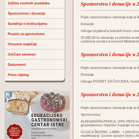
Sponzorstva i donacije u 
Zaštita osobnih podataka
Sponzorstva i donacije
Popis sponzorstava i donacija koje je Ag
Suradnja s institucijama
Donacije:
Udruga uzgajivača istarskih koza i o
Propisi za agroturizme
25.000,00 kn donacija za potrebe izrade
zaštićene oznake izvornosti Ministars
Otvoreni natječaji
Sponzorstva i donacije u 
Održani seminari
Dokumenti
Popis sponzorstava i donacija koje je Ag
Donacije:
Press cliping
Udruga POKRET ZA ČOVJEKA, Gunduliće
Sponzorstva i donacije u 
Popis sponzorstava i donacija koje je Ag
Sponzorstva:
ALEKSANDRA PEKICA, OPG PEKICA ALE
gospodarstva i Istarske županije na m
OLGICA ŠKOPAC, LABIN - 1.000,00 kn z
manifestaciji Uzorne seoske žene u K