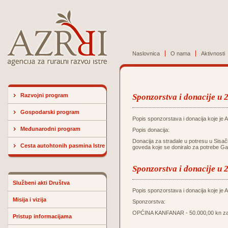
Naslovnica
O nama
Aktivnosti
Razvojni program
Sponzorstva i donacije u 
Gospodarski program
Popis sponzorstava i donacija koje je Ag
Međunarodni program
Popis donacija:
Donacija za stradale u potresu u Sisač
Cesta autohtonih pasmina Istre
goveda koje se doniralo za potrebe Ga
Sponzorstva i donacije u 
Službeni akti Društva
Popis sponzorstava i donacija koje je Ag
Misija i vizija
Sponzorstva:
OPĆINA KANFANAR - 50.000,00 kn za u
Pristup informacijama