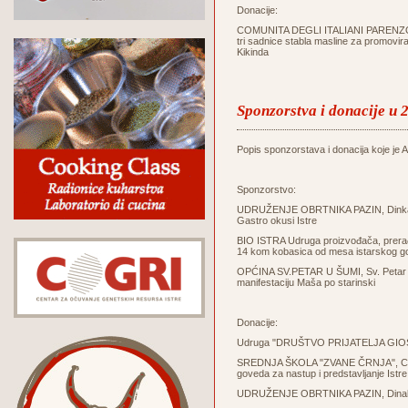
Donacije:
COMUNITA DEGLI ITALIANI PARENZO - 
tri sadnice stabla masline za promovir
Kikinda
Sponzorstva i donacije u 
Popis sponzorstava i donacija koje je Ag
Sponzorstvo:
UDRUŽENJE OBRTNIKA PAZIN, Dinka Tri
Gastro okusi Istre
BIO ISTRA Udruga proizvođača, prerađi
14 kom kobasica od mesa istarskog g
OPĆINA SV.PETAR U ŠUMI, Sv. Petar u Š
manifestaciju Maša po starinski
Donacije:
Udruga "DRUŠTVO PRIJATELJA GIOSTR
SREDNJA ŠKOLA "ZVANE ČRNJA", Carduc
goveda za nastup i predstavljanje Istre 
UDRUŽENJE OBRTNIKA PAZIN, Dinak Trin