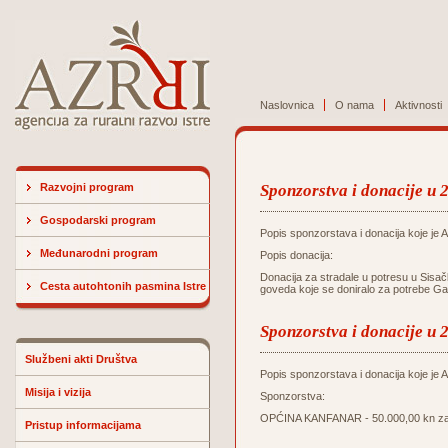
Naslovnica
O nama
Aktivnosti
Razvojni program
Sponzorstva i donacije u 
Gospodarski program
Popis sponzorstava i donacija koje je Ag
Međunarodni program
Popis donacija:
Donacija za stradale u potresu u Sisač
Cesta autohtonih pasmina Istre
goveda koje se doniralo za potrebe Ga
Sponzorstva i donacije u 
Službeni akti Društva
Popis sponzorstava i donacija koje je Ag
Misija i vizija
Sponzorstva:
OPĆINA KANFANAR - 50.000,00 kn za u
Pristup informacijama