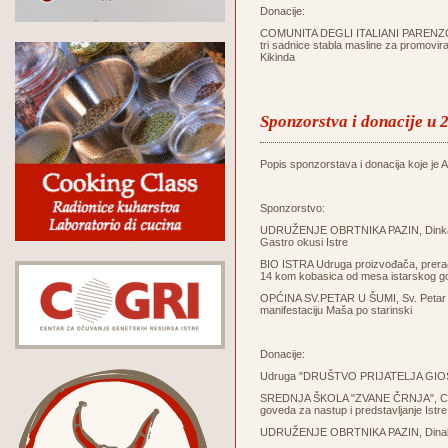
Donacije:
COMUNITA DEGLI ITALIANI PARENZO - 
tri sadnice stabla masline za promovir
Kikinda
Sponzorstva i donacije u 
Popis sponzorstava i donacija koje je Ag
Sponzorstvo:
UDRUŽENJE OBRTNIKA PAZIN, Dinka Tri
Gastro okusi Istre
BIO ISTRA Udruga proizvođača, prerađi
14 kom kobasica od mesa istarskog g
OPĆINA SV.PETAR U ŠUMI, Sv. Petar u Š
manifestaciju Maša po starinski
Donacije:
Udruga "DRUŠTVO PRIJATELJA GIOSTR
SREDNJA ŠKOLA "ZVANE ČRNJA", Carduc
goveda za nastup i predstavljanje Istre 
UDRUŽENJE OBRTNIKA PAZIN, Dinak Trin