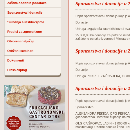
Sponzorstva i donacije u 
Zaštita osobnih podataka
Sponzorstva i donacije
Popis sponzorstava i donacija koje je Ag
Suradnja s institucijama
Donacije:
Udruga uzgajivača istarskih koza i o
Propisi za agroturizme
25.000,00 kn donacija za potrebe izrade
zaštićene oznake izvornosti Ministars
Otvoreni natječaji
Sponzorstva i donacije u 
Održani seminari
Dokumenti
Popis sponzorstava i donacija koje je Ag
Donacije:
Press cliping
Udruga POKRET ZA ČOVJEKA, Gunduliće
Sponzorstva i donacije u 
Popis sponzorstava i donacija koje je Ag
Sponzorstva:
ALEKSANDRA PEKICA, OPG PEKICA ALE
gospodarstva i Istarske županije na m
OLGICA ŠKOPAC, LABIN - 1.000,00 kn z
manifestaciji Uzorne seoske žene u K