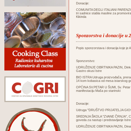
Donacije:
COMUNITA DEGLI ITALIANI PARENZO - 
tri sadnice stabla masline za promovir
Kikinda
Sponzorstva i donacije u 
Popis sponzorstava i donacija koje je Ag
Sponzorstvo:
UDRUŽENJE OBRTNIKA PAZIN, Dinka Tri
Gastro okusi Istre
BIO ISTRA Udruga proizvođača, prerađi
14 kom kobasica od mesa istarskog g
OPĆINA SV.PETAR U ŠUMI, Sv. Petar u Š
manifestaciju Maša po starinski
Donacije:
Udruga "DRUŠTVO PRIJATELJA GIOSTR
SREDNJA ŠKOLA "ZVANE ČRNJA", Carduc
goveda za nastup i predstavljanje Istre 
UDRUŽENJE OBRTNIKA PAZIN, Dinak Trin