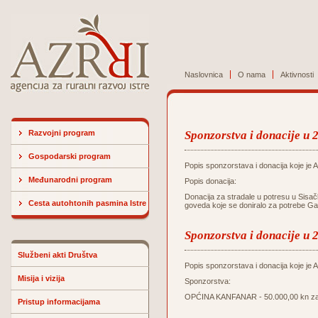
Naslovnica
O nama
Aktivnosti
Razvojni program
Sponzorstva i donacije u 
Gospodarski program
Popis sponzorstava i donacija koje je Ag
Međunarodni program
Popis donacija:
Donacija za stradale u potresu u Sisač
Cesta autohtonih pasmina Istre
goveda koje se doniralo za potrebe Ga
Sponzorstva i donacije u 
Službeni akti Društva
Popis sponzorstava i donacija koje je Ag
Misija i vizija
Sponzorstva:
OPĆINA KANFANAR - 50.000,00 kn za u
Pristup informacijama