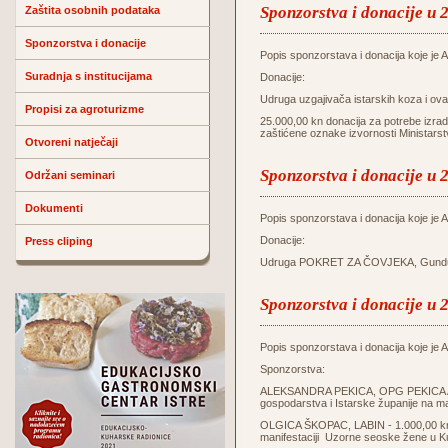
Sponzorstva i donacije u 
Zaštita osobnih podataka
Sponzorstva i donacije
Popis sponzorstava i donacija koje je Ag
Suradnja s institucijama
Donacije:
Udruga uzgajivača istarskih koza i o
Propisi za agroturizme
25.000,00 kn donacija za potrebe izrade
zaštićene oznake izvornosti Ministars
Otvoreni natječaji
Sponzorstva i donacije u 
Održani seminari
Dokumenti
Popis sponzorstava i donacija koje je Ag
Donacije:
Press cliping
Udruga POKRET ZA ČOVJEKA, Gunduliće
Sponzorstva i donacije u 
Popis sponzorstava i donacija koje je Ag
Sponzorstva:
ALEKSANDRA PEKICA, OPG PEKICA ALE
gospodarstva i Istarske županije na m
OLGICA ŠKOPAC, LABIN - 1.000,00 kn z
manifestaciji Uzorne seoske žene u K