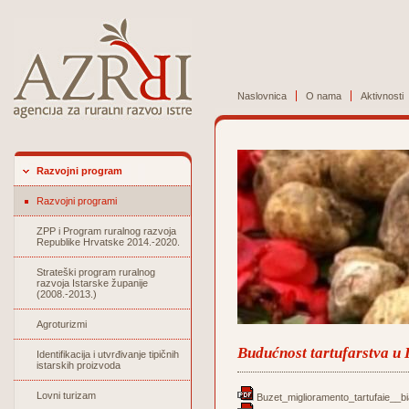
Naslovnica
O nama
Aktivnosti
Razvojni program
Razvojni programi
ZPP i Program ruralnog razvoja
Republike Hrvatske 2014.-2020.
Strateški program ruralnog
razvoja Istarske županije
(2008.-2013.)
Agroturizmi
Budućnost tartufarstva u I
Identifikacija i utvrđivanje tipičnih
istarskih proizvoda
Lovni turizam
Buzet_miglioramento_tartufaie__b