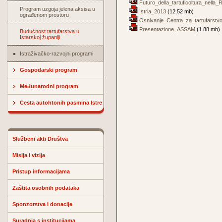
Futuro_della_tartuficoltura_nella_R
Program uzgoja jelena aksisa u
Istria_2013
(12.52 mb)
ograđenom prostoru
Osnivanje_Centra_za_tartufarstv
Presentazione_ASSAM
(1.88 mb)
Budućnost tartufarstva u
Istarskoj županiji
Istraživačko-razvojni programi
Gospodarski program
Međunarodni program
Cesta autohtonih pasmina Istre
Službeni akti Društva
Misija i vizija
Pristup informacijama
Zaštita osobnih podataka
Sponzorstva i donacije
Suradnja s institucijama