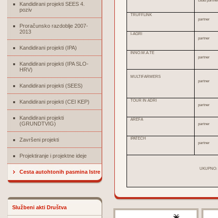
Lead partne
Kandidirani projekti SEES 4.
poziv
TRUFFLINK
partner
Proračunsko razdoblje 2007-
2013
I-AGRI
partner
Kandidirani projekti (IPA)
INNO.W.A.TE
partner
Kandidirani projekti (IPA SLO-
HRV)
MULTIFARMERS
partner
Kandidirani projekti (SEES)
TOUR IN ADRI
Kandidirani projekti (CEI KEP)
partner
Kandidirani projekti
AREFA
(GRUNDTVIG)
partner
IPATECH
Završeni projekti
partner
Projektiranje i projektne ideje
UKUPNO:
Cesta autohtonih pasmina Istre
Službeni akti Društva