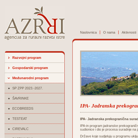
Naslovnica
O nama
Aktivnosti
Razvojni program
Gospodarski program
Međunarodni program
SP ZPP 2023.-2027.
ŠAVRINKE
IPA- Jadranska prekogran
ECOBREEDS
TESTEAT
IPA- Jadranska prekogranična surad
IPA-in program jadranske prekograničn
CIREVALC
sudionice i dio je procesa suradnje na
Države koje sudjeluju u programu uključ