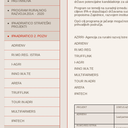
PASTINNOVA
države potencijalne kandidatkinje za u
Program se temelji na suradnji između pe
PROGRAM RURALNOG
ciljeve IPA-e dopuštajući državama sudi
RAZVOJA 2014. - 2020
propoisima Zajednice, razvojem institu
Opći cilj programa je jačanje mogućnos
IPA ADRIATICO STRATEŠKI
prihvatljivih područja.
PROJEKTI
IPA ADRIATICO 2. POZIV
AZRRI- Agencija za ruralni razvoj Istre
ADRIENV
ADRIENV
RI.MO.REG
RI.MO.REG. ISTRIA
TRUFFLINK
I-AGRI
I-AGRI
INNO.W.A.TE
INNO.W.A.TE
MULTIFARMERS
TOUR IN ADRI
AREFA
AREFA
TRUFFLINK
IPATECH
TOUR IN ADRI
PROJEKT
STATUS A
MULTIFARMERS
ADRIENV
Lead partne
IPATECH
RI.MO.REG ISTRIA