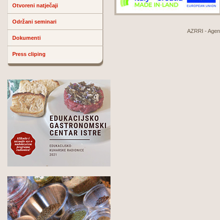
Otvoreni natječaji
Održani seminari
AZRRI - Agenci
Dokumenti
Press cliping