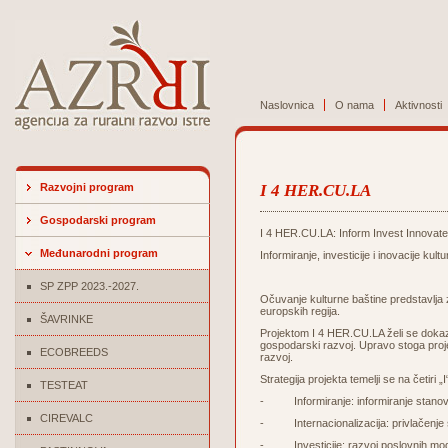
Naslovnica
O nama
Aktivnosti
Razvojni program
I 4 HER.CU.LA
Gospodarski program
I 4 HER.CU.LA:
Inform Invest Innovate
Međunarodni program
Informiranje, investicije i inovacije kult
SP ZPP 2023.-2027.
Očuvanje kulturne baštine predstavlja z
europskih regija.
ŠAVRINKE
Projektom I 4 HER.CU.LA želi se dokazat
gospodarski razvoj. Upravo stoga proje
ECOBREEDS
razvoj.
Strategija projekta temelji se na četiri „I
TESTEAT
- Informiranje: informiranje stanovni
CIREVALC
- Internacionalizacija: privlačenje s
- Investicije: razvoj poslovnih mode