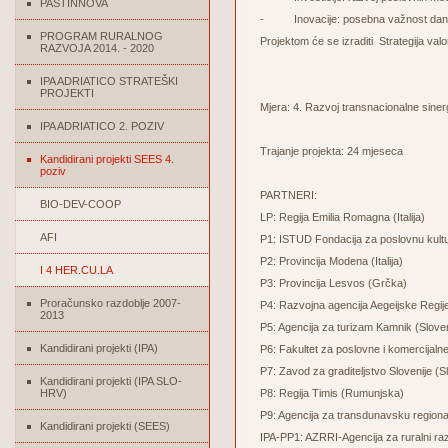
PASTINNOVA
- Inovacije: posebna važnost dana je 
PROGRAM RURALNOG
Projektom će se izraditi Strategija valor
RAZVOJA 2014. - 2020
IPA ADRIATICO STRATEŠKI
PROJEKTI
Mjera: 4. Razvoj transnacionalne sinerg
IPA ADRIATICO 2. POZIV
Trajanje projekta: 24 mjeseca
Kandidirani projekti SEES 4.
poziv
PARTNERI:
BIO-DEV-COOP
LP: Regija Emilia Romagna (Italija)
AFI
P1: ISTUD Fondacija za poslovnu kulturu
P2: Provincija Modena (Italija)
I 4 HER.CU.LA
P3: Provincija Lesvos (Grčka)
Proračunsko razdoblje 2007-
P4: Razvojna agencija Aegeijske Regij
2013
P5: Agencija za turizam Kamnik (Sloven
Kandidirani projekti (IPA)
P6: Fakultet za poslovne i komercijaln
P7: Zavod za graditeljstvo Slovenije (S
Kandidirani projekti (IPA SLO-
HRV)
P8: Regija Timis (Rumunjska)
P9: Agencija za transdunavsku regiona
Kandidirani projekti (SEES)
IPA-PP1:
AZRRI-Agencija za ruralni raz