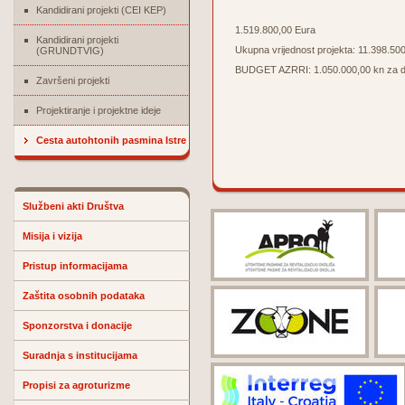
Kandidirani projekti (CEI KEP)
1.519.800,00 Eura
Kandidirani projekti
Ukupna vrijednost projekta: 11.398.50
(GRUNDTVIG)
BUDGET AZRRI: 1.050.000,00 kn za dvog
Završeni projekti
Projektiranje i projektne ideje
Cesta autohtonih pasmina Istre
Službeni akti Društva
Misija i vizija
Pristup informacijama
Zaštita osobnih podataka
Sponzorstva i donacije
Suradnja s institucijama
Propisi za agroturizme