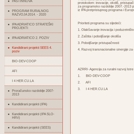
PASTINNOVA
protokolom: inovacije, okoliš, pristupač
za
programsko
razdoblje
2007.-2013
p
iz
IPA
pretpristupnog
programa
i
Europ
PROGRAM RURALNOG
RAZVOJA 2014. - 2020
Prioriteti programa su sljedeći:
IPA ADRIATICO STRATEŠKI
PROJEKTI
1. Olakšavanje inovacija i poduzetništ
2. Zaštita i poboljšanje okoliša
IPA ADRIATICO 2. POZIV
3. Poboljšanje pristupačnosti
Kandidirani projekti SEES 4.
4. Razvoj transnacionalne sinergije za 
poziv
BIO-DEV-COOP
AZRRI- Agencija za ruralni razvoj Istr
AFI
1. BIO-DEV-COOP
I 4 HER.CU.LA
2. AFI
3. I 4 HER.CU.LA
Proračunsko razdoblje 2007-
2013
Kandidirani projekti (IPA)
Kandidirani projekti (IPA SLO-
HRV)
Kandidirani projekti (SEES)