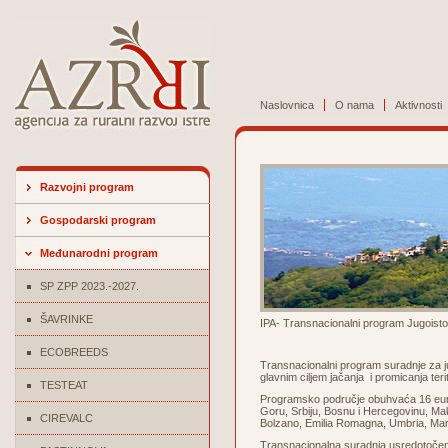
Naslovnica
O nama
Aktivnosti
Razvojni program
Gospodarski program
Međunarodni program
SP ZPP 2023.-2027.
ŠAVRINKE
IPA- Transnacionalni program Jugoisto
ECOBREEDS
Transnacionalni program suradnje za ju
glavnim ciljem jačanja i promicanja ter
TESTEAT
Programsko područje obuhvaća 16 euro
Goru, Srbiju, Bosnu i Hercegovinu, Maked
CIREVALC
Bolzano, Emilia Romagna, Umbria, March
Transnacionalna suradnja usredotočena