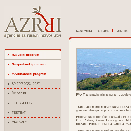
Naslovnica
O nama
Aktivnosti
Razvojni program
Gospodarski program
Međunarodni program
SP ZPP 2023.-2027.
ŠAVRINKE
IPA- Transnacionalni program Jugoisto
ECOBREEDS
Transnacionalni program suradnje za ju
glavnim ciljem jačanja i promicanja ter
TESTEAT
Programsko područje obuhvaća 16 euro
Goru, Srbiju, Bosnu i Hercegovinu, Maked
CIREVALC
Bolzano, Emilia Romagna, Umbria, March
Transnacionalna suradnja usredotočena