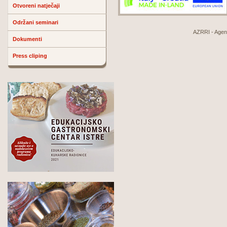
Otvoreni natječaji
Održani seminari
AZRRI - Agenci
Dokumenti
Press cliping