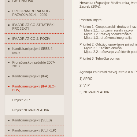
PASTINNOVA
Hrvatska (županije): Međimurska, Var
Zagreb (20%).
PROGRAM RURALNOG
RAZVOJA 2014. - 2020
Prioriteti/ mjere:
IPA ADRIATICO STRATEŠKI
Prioritet 1. Gospodarski i društveni raz
PROJEKTI
Mjera 1.1.: turizam i ruralni razvoj
Mjera 1.2.: razvoj poduzetništva
Mjera 1.3.: društvena integracija
IPA ADRIATICO 2. POZIV
Prioritet 2. Održivo upravljanje prirod
Mjera 2.1.: zaštita okoliša
Kandidirani projekti SEES 4.
Mjera 2.2.: očuvanje zaštićenih podru
poziv
Prioritet 3. Tehnička pomoć
Proračunsko razdoblje 2007-
2013
Agencija za ruralni razvoj Istre d.o.o.
Kandidirani projekti (IPA)
1) APRO
2) VIIP
Kandidirani projekti (IPA SLO-
HRV)
3) NOVA KREATIVA
Projekt VIIP
Projekt NOVA KREATIVA
Kandidirani projekti (SEES)
Kandidirani projekti (CEI KEP)