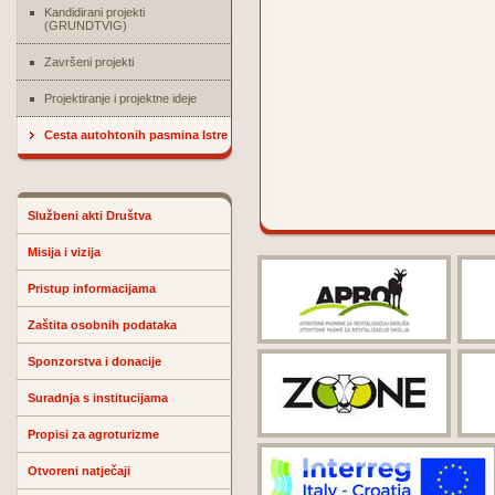
Kandidirani projekti
(GRUNDTVIG)
Završeni projekti
Projektiranje i projektne ideje
Cesta autohtonih pasmina Istre
Službeni akti Društva
Misija i vizija
Pristup informacijama
Zaštita osobnih podataka
Sponzorstva i donacije
Suradnja s institucijama
Propisi za agroturizme
Otvoreni natječaji