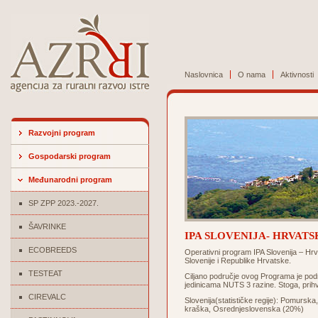
Naslovnica
O nama
Aktivnosti
Razvojni program
Gospodarski program
Međunarodni program
SP ZPP 2023.-2027.
ŠAVRINKE
IPA SLOVENIJA- HRVAT
ECOBREEDS
Operativni program IPA Slovenija – Hr
Slovenije i Republike Hrvatske.
TESTEAT
Ciljano područje ovog Programa je podr
jedinicama NUTS 3 razine. Stoga, prihva
CIREVALC
Slovenija(statističke regije): Pomurs
kraška, Osrednjeslovenska (20%)