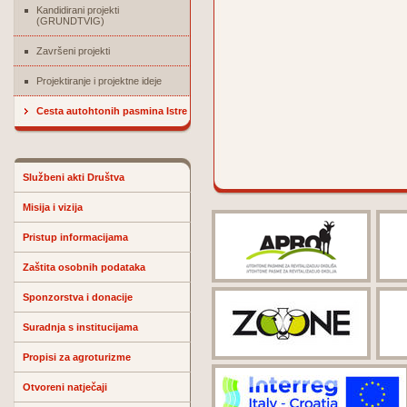
Kandidirani projekti
(GRUNDTVIG)
Završeni projekti
Projektiranje i projektne ideje
Cesta autohtonih pasmina Istre
Službeni akti Društva
Misija i vizija
Pristup informacijama
Zaštita osobnih podataka
Sponzorstva i donacije
Suradnja s institucijama
Propisi za agroturizme
Otvoreni natječaji