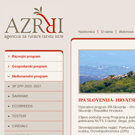
Naslovnica
O nama
Aktivnosti
Razvojni program
Gospodarski program
Međunarodni program
SP ZPP 2023.-2027.
ŠAVRINKE
IPA SLOVENIJA- HRVAT
ECOBREEDS
Operativni program IPA Slovenija – Hr
Slovenije i Republike Hrvatske.
TESTEAT
Ciljano područje ovog Programa je podr
jedinicama NUTS 3 razine. Stoga, prihva
CIREVALC
Slovenija(statističke regije): Pomurs
kraška, Osrednjeslovenska (20%)