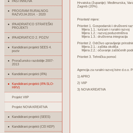
PASTINNOVA
Hrvatska (županije): Međimurska, Var
Zagreb (20%).
PROGRAM RURALNOG
RAZVOJA 2014. - 2020
Prioriteti/ mjere:
IPA ADRIATICO STRATEŠKI
Prioritet 1. Gospodarski i društveni raz
PROJEKTI
Mjera 1.1.: turizam i ruralni razvoj
Mjera 1.2.: razvoj poduzetništva
Mjera 1.3.: društvena integracija
IPA ADRIATICO 2. POZIV
Prioritet 2. Održivo upravljanje prirod
Mjera 2.1.: zaštita okoliša
Kandidirani projekti SEES 4.
Mjera 2.2.: očuvanje zaštićenih podru
poziv
Prioritet 3. Tehnička pomoć
Proračunsko razdoblje 2007-
2013
Agencija za ruralni razvoj Istre d.o.o.
Kandidirani projekti (IPA)
1) APRO
2) VIIP
Kandidirani projekti (IPA SLO-
HRV)
3) NOVA KREATIVA
Projekt VIIP
Projekt NOVA KREATIVA
Kandidirani projekti (SEES)
Kandidirani projekti (CEI KEP)