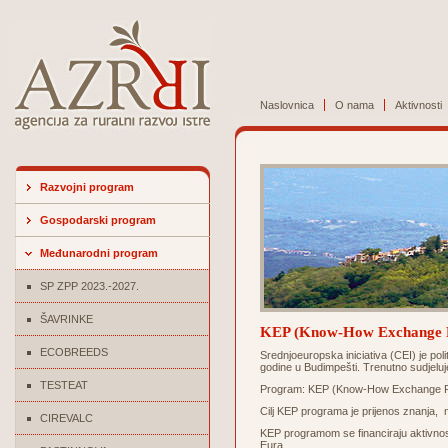
Naslovnica
O nama
Aktivnosti
Razvojni program
Gospodarski program
Međunarodni program
SP ZPP 2023.-2027.
ŠAVRINKE
KEP (Know-How Exchange
ECOBREEDS
Srednjoeuropska iniciativa (CEI) je po
godine u Budimpešti. Trenutno sudjeluj
TESTEAT
Program: KEP (Know-How Exchange 
Cilj KEP programa je prijenos znanja, n
CIREVALC
KEP programom se financiraju aktivnos
Eura.