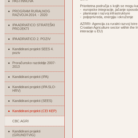
PASTINNOVA
Prioritetna područja s kojih se mogu kan
- europske integracije, jačanje sposob
PROGRAM RURALNOG
- planiranje i razvoj infrastrukture
RAZVOJA 2014. - 2020
- poljoprivreda, energija i okruženje
AZRRI- Agencija za ruralni razvoj Ist
IPA ADRIATICO STRATEŠKI
Croatian Agriculture sector within the
PROJEKTI
interacije u EU)
IPA ADRIATICO 2. POZIV
Kandidirani projekti SEES 4.
poziv
Proračunsko razdoblje 2007-
2013
Kandidirani projekti (IPA)
Kandidirani projekti (IPA SLO-
HRV)
Kandidirani projekti (SEES)
Kandidirani projekti (CEI KEP)
CBC.AGRI
Kandidirani projekti
(GRUNDTVIG)