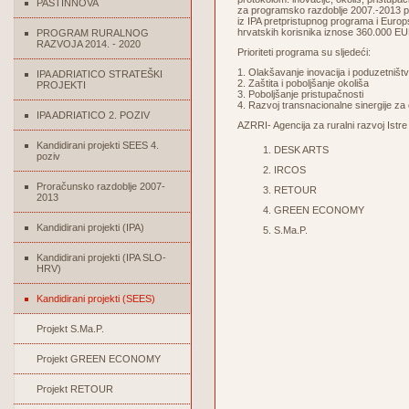
PASTINNOVA
za programsko razdoblje 2007.-2013 pre
iz IPA pretpristupnog programa i Europ
hrvatskih korisnika iznose 360.000 EU
PROGRAM RURALNOG
RAZVOJA 2014. - 2020
Prioriteti programa su sljedeći:
1. Olakšavanje inovacija i poduzetništ
IPA ADRIATICO STRATEŠKI
2. Zaštita i poboljšanje okoliša
PROJEKTI
3. Poboljšanje pristupačnosti
4. Razvoj transnacionalne sinergije za 
IPA ADRIATICO 2. POZIV
AZRRI- Agencija za ruralni razvoj Istre
Kandidirani projekti SEES 4.
DESK ARTS
poziv
IRCOS
Proračunsko razdoblje 2007-
RETOUR
2013
GREEN ECONOMY
Kandidirani projekti (IPA)
S.Ma.P.
Kandidirani projekti (IPA SLO-
HRV)
Kandidirani projekti (SEES)
Projekt S.Ma.P.
Projekt GREEN ECONOMY
Projekt RETOUR