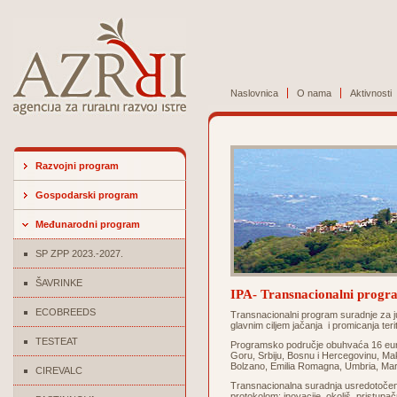
Naslovnica
O nama
Aktivnosti
Razvojni program
Gospodarski program
Međunarodni program
SP ZPP 2023.-2027.
ŠAVRINKE
IPA- Transnacionalni progra
ECOBREEDS
Transnacionalni program suradnje za ju
glavnim ciljem jačanja i promicanja ter
TESTEAT
Programsko područje obuhvaća 16 euro
Goru, Srbiju, Bosnu i Hercegovinu, Maked
Bolzano, Emilia Romagna, Umbria, March
CIREVALC
Transnacionalna suradnja usredotočena
protokolom: inovacije, okoliš, pristupač