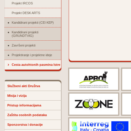
Projekt IRCOS
Projekt DESK ARTS
Kandidirani projekti (CEI KEP)
Kandidirani projekti
(GRUNDTVIG)
Završeni projekti
Projektiranje i projektne ideje
Cesta autohtonih pasmina Istre
Službeni akti Društva
Misija i vizija
Pristup informacijama
Zaštita osobnih podataka
Sponzorstva i donacije