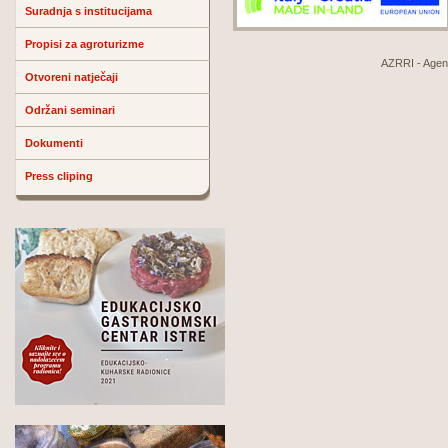
Suradnja s institucijama
Propisi za agroturizme
AZRRI - Agenci
Otvoreni natječaji
Održani seminari
Dokumenti
Press cliping