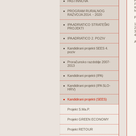
PASTINNOVA
z
i
h
PROGRAM RURALNOG
RAZVOJA 2014. - 2020
P
1
IPA ADRIATICO STRATEŠKI
2
PROJEKTI
3
4
IPA ADRIATICO 2. POZIV
A
Kandidirani projekti SEES 4.
poziv
Proračunsko razdoblje 2007-
2013
Kandidirani projekti (IPA)
Kandidirani projekti (IPA SLO-
HRV)
Kandidirani projekti (SEES)
Projekt S.Ma.P.
Projekt GREEN ECONOMY
Projekt RETOUR