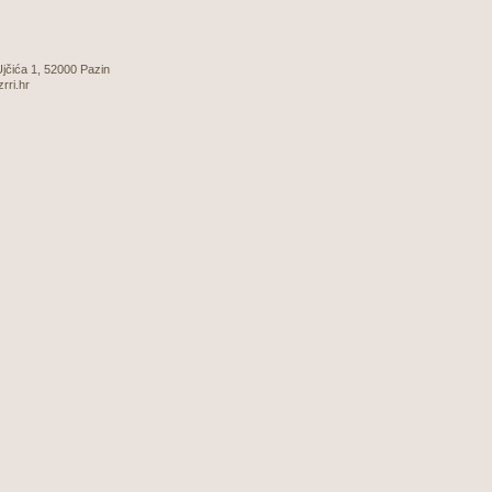
 Ujčića 1, 52000 Pazin
zrri.hr