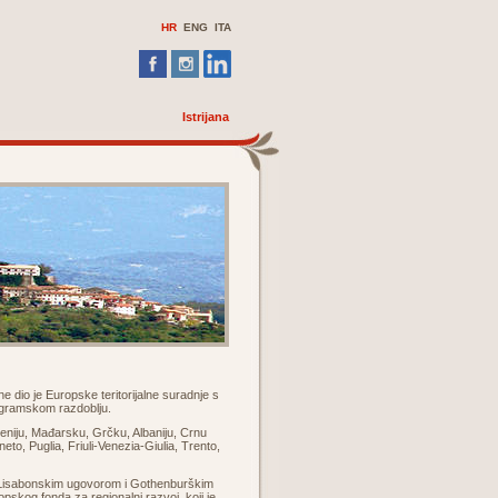
HR
ENG ITA
Istrijana
 dio je Europske teritorijalne suradnje s
programskom razdoblju.
niju, Mađarsku, Grčku, Albaniju, Crnu
eto, Puglia, Friuli-Venezia-Giulia, Trento,
 s Lisabonskim ugovorom i Gothenburškim
opskog fonda za regionalni razvoj, koji je