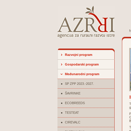
N
Razvojni program
Gospodarski program
Međunarodni program
SP ZPP 2023.-2027.
ŠAVRINKE
ECOBREEDS
T
g
TESTEAT
P
G
B
CIREVALC
T
p