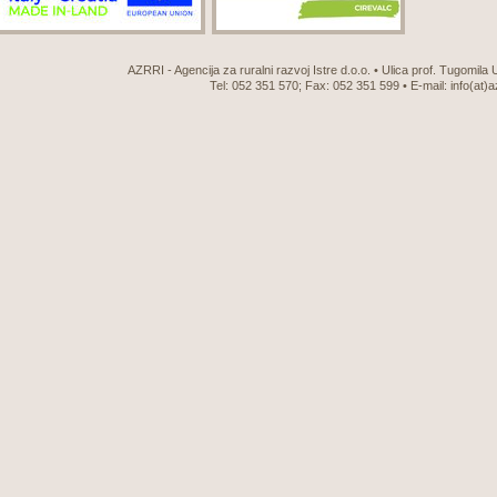
AZRRI - Agencija za ruralni razvoj Istre d.o.o. • Ulica prof. Tugomila
Tel: 052 351 570; Fax: 052 351 599 • E-mail:
info(at)a