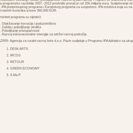
a programsko razdoblje 2007.-2013 predvidio proračun od 206 milijuna eura. Sudjelovanje drž
z IPA pretpristupnog programa i Europskog programa za susjedstvo. IPA sredstva koja su na 
rvatskih korisnika iznose 360.000 EUR.
rioriteti programa su sljedeći:
. Olakšavanje inovacija i poduzetništva
. Zaštita i poboljšanje okoliša
. Poboljšanje pristupačnosti
. Razvoj transnacionalne sinergije za održivi razvoj područja
ZRRI- Agencija za ruralni razvoj Istre d.o.o. Pazin sudjeluje u Programu IPA Adriatico sa uku
DESK ARTS
IRCOS
RETOUR
GREEN ECONOMY
S.Ma.P.