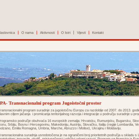
aslovnica
O nama
Aktivnosti
O Istri
Vijesti
Kontakt
IPA- Transnacionalni program Jugoistočni prostor
ransnacionalni program suradnje za jugoistočnu Europu za razdoblje od 2007. do 2013. godine
lavnim ciljem jačanja i promicanja teritorijalnog razvoja i integracije u području suradnje u 
rogramsko područje obuhvaća 16 europskih zemalja: Hrvatsku, Rumunjsku, Bugarsku, Slove
oru, Srbiju, Bosnu i Hercegovinu, Makedoniju, Austriju, Slovačku, Italiju (regije Lombardia, Ven
olzano, Emilia Romagna, Umbria, Marche, Abruzzo i Molise), Ukrajinu i Moldaviju.
ransnacionalna suradnja usredotočena je na ograničeni broj prioritetnih područja u skladu
rotokolom: inovacije, okoliš, pristupačnost i održivi urbani razvoj. Program se financira iz Eur