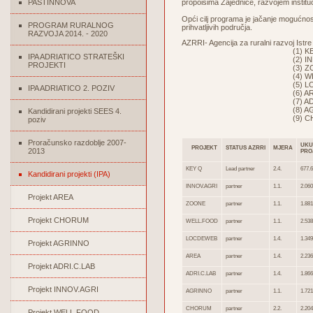
PASTINNOVA
propoisima Zajednice, razvojem institu
Opći cilj programa je jačanje mogućnos
PROGRAM RURALNOG
prihvatljivih područja.
RAZVOJA 2014. - 2020
AZRRI- Agencija za ruralni razvoj Istre
(1) KEY 
IPA ADRIATICO STRATEŠKI
(2) INNOV.A
PROJEKTI
(3) ZOON
(4) WELL.F
(5) LOCDEW
IPA ADRIATICO 2. POZIV
(6) AREA
(7) ADRI.C.
(8) AGRIN
Kandidirani projekti SEES 4.
(9) CHOR
poziv
Proračunsko razdoblje 2007-
UKU
PROJEKT
STATUS AZRRI
MJERA
2013
PRO
KEY Q
Lead partner
2.4.
677.6
Kandidirani projekti (IPA)
INNOV.AGRI
partner
1.1.
2.060
Projekt AREA
ZOONE
partner
1.1.
1.881
Projekt CHORUM
WELL.FOOD
partner
1.1.
2.538
LOCDEWEB
partner
1.4.
1.349
Projekt AGRINNO
AREA
partner
1.4.
2.236
Projekt ADRI.C.LAB
ADRI.C.LAB
partner
1.4.
1.866
Projekt INNOV.AGRI
AGRINNO
partner
1.1.
1.721
CHORUM
partner
2.2.
2.204
Projekt WELL FOOD