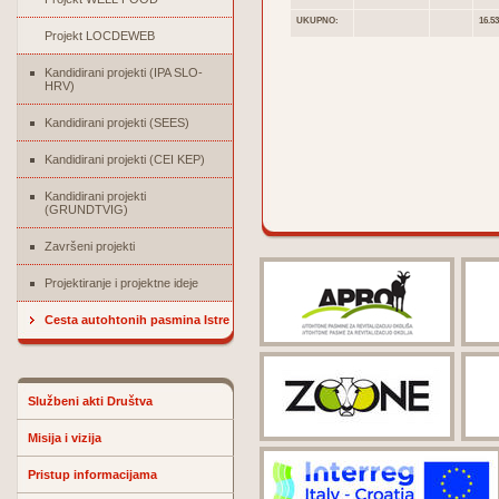
UKUPNO:
16.53
Projekt LOCDEWEB
Kandidirani projekti (IPA SLO-
HRV)
Kandidirani projekti (SEES)
Kandidirani projekti (CEI KEP)
Kandidirani projekti
(GRUNDTVIG)
Završeni projekti
Projektiranje i projektne ideje
Cesta autohtonih pasmina Istre
Službeni akti Društva
Misija i vizija
Pristup informacijama