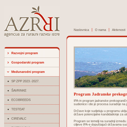
Naslovnica
O nama
Aktivnosti
Razvojni program
Gospodarski program
Međunarodni program
SP ZPP 2023.-2027.
ŠAVRINKE
Program Jadranske prekogr
ECOBREEDS
IPA-in program jadranske prekograničn
sudionice i dio je procesa suradnje na
TESTEAT
Države koje sudjeluju u programu uključ
države potencijalne kandidatkinje za u
CIREVALC
Program se temelji na suradnji između pe
ciljeve IPA-e dopuštajući državama sudi