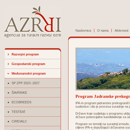
Naslovnica
O nama
Aktivnosti
Razvojni program
Gospodarski program
Međunarodni program
SP ZPP 2023.-2027.
ŠAVRINKE
Program Jadranske prekogr
ECOBREEDS
IPA-in program jadranske prekograničn
sudionice i dio je procesa suradnje na
TESTEAT
Države koje sudjeluju u programu uključ
države potencijalne kandidatkinje za u
CIREVALC
Program se temelji na suradnji između pe
ciljeve IPA-e dopuštajući državama sudi