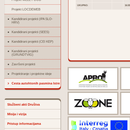
UKUPNO:
16.53
Projekt LOCDEWEB
Kandidirani projekti (IPA SLO-
HRV)
Kandidirani projekti (SEES)
Kandidirani projekti (CEI KEP)
Kandidirani projekti
(GRUNDTVIG)
Završeni projekti
Projektiranje i projektne ideje
Cesta autohtonih pasmina Istre
Službeni akti Društva
Misija i vizija
Pristup informacijama