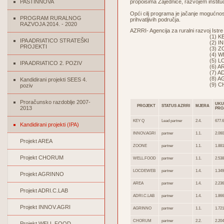
PASTINNOVA
propoisima Zajednice, razvojem institu
Opći cilj programa je jačanje mogućnos
PROGRAM RURALNOG
prihvatljivih područja.
RAZVOJA 2014. - 2020
AZRRI- Agencija za ruralni razvoj Istre
(1) KEY 
IPA ADRIATICO STRATEŠKI
(2) INNOV.A
PROJEKTI
(3) ZOON
(4) WELL.F
(5) LOCDEW
IPA ADRIATICO 2. POZIV
(6) AREA
(7) ADRI.C.
(8) AGRIN
Kandidirani projekti SEES 4.
(9) CHOR
poziv
Proračunsko razdoblje 2007-
UKU
PROJEKT
STATUS AZRRI
MJERA
2013
PRO
KEY Q
Lead partner
2.4.
677.6
Kandidirani projekti (IPA)
INNOV.AGRI
partner
1.1.
2.060
Projekt AREA
ZOONE
partner
1.1.
1.881
Projekt CHORUM
WELL.FOOD
partner
1.1.
2.538
LOCDEWEB
partner
1.4.
1.349
Projekt AGRINNO
AREA
partner
1.4.
2.236
Projekt ADRI.C.LAB
ADRI.C.LAB
partner
1.4.
1.866
Projekt INNOV.AGRI
AGRINNO
partner
1.1.
1.721
CHORUM
partner
2.2.
2.204
Projekt WELL FOOD