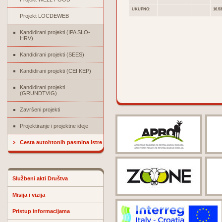
UKUPNO:
16.53
Projekt LOCDEWEB
Kandidirani projekti (IPA SLO-
HRV)
Kandidirani projekti (SEES)
Kandidirani projekti (CEI KEP)
Kandidirani projekti
(GRUNDTVIG)
Završeni projekti
Projektiranje i projektne ideje
Cesta autohtonih pasmina Istre
Službeni akti Društva
Misija i vizija
Pristup informacijama