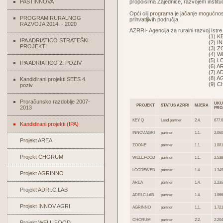
PASTINNOVA
propoisima Zajednice, razvojem institu
Opći cilj programa je jačanje mogućnos
PROGRAM RURALNOG
prihvatljivih područja.
RAZVOJA 2014. - 2020
AZRRI- Agencija za ruralni razvoj Istre
(1) KEY 
IPA ADRIATICO STRATEŠKI
(2) INNOV.A
PROJEKTI
(3) ZOON
(4) WELL.F
(5) LOCDEW
IPA ADRIATICO 2. POZIV
(6) AREA
(7) ADRI.C.
(8) AGRIN
Kandidirani projekti SEES 4.
(9) CHOR
poziv
Proračunsko razdoblje 2007-
UKU
PROJEKT
STATUS AZRRI
MJERA
2013
PRO
KEY Q
Lead partner
2.4.
677.6
Kandidirani projekti (IPA)
INNOV.AGRI
partner
1.1.
2.060
Projekt AREA
ZOONE
partner
1.1.
1.881
Projekt CHORUM
WELL.FOOD
partner
1.1.
2.538
LOCDEWEB
partner
1.4.
1.349
Projekt AGRINNO
AREA
partner
1.4.
2.236
Projekt ADRI.C.LAB
ADRI.C.LAB
partner
1.4.
1.866
Projekt INNOV.AGRI
AGRINNO
partner
1.1.
1.721
CHORUM
partner
2.2.
2.204
Projekt WELL FOOD