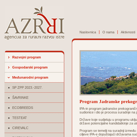
Naslovnica
O nama
Aktivnosti
Razvojni program
Gospodarski program
Međunarodni program
SP ZPP 2023.-2027.
ŠAVRINKE
Program Jadranske prekogr
ECOBREEDS
IPA-in program jadranske prekograničn
sudionice i dio je procesa suradnje na
TESTEAT
Države koje sudjeluju u programu uključ
države potencijalne kandidatkinje za u
CIREVALC
Program se temelji na suradnji između pe
ciljeve IPA-e dopuštajući državama sudi