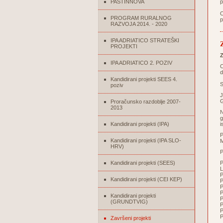
PASTINNOVA
p
O
PROGRAM RURALNOG
p
RAZVOJA 2014. - 2020
IPA ADRIATICO STRATEŠKI
PROJEKTI
Z
IPA ADRIATICO 2. POZIV
C
d
Kandidirani projekti SEES 4.
S
poziv
J
G
Proračunsko razdoblje 2007-
2013
N
g
Kandidirani projekti (IPA)
i
P
Kandidirani projekti (IPA SLO-
M
HRV)
P
Kandidirani projekti (SEES)
L
P
Kandidirani projekti (CEI KEP)
P
P
P
Kandidirani projekti
P
(GRUNDTVIG)
P
P
P
Završeni projekti