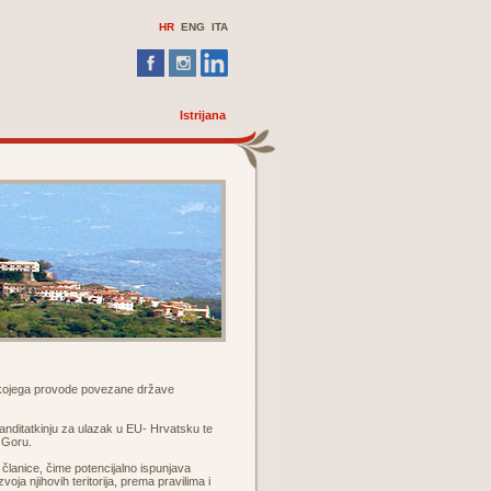
HR
ENG ITA
Istrijana
a kojega provode povezane države
kanditatkinju za ulazak u EU- Hrvatsku te
u Goru.
e članice, čime potencijalno ispunjava
ja njihovih teritorija, prema pravilima i