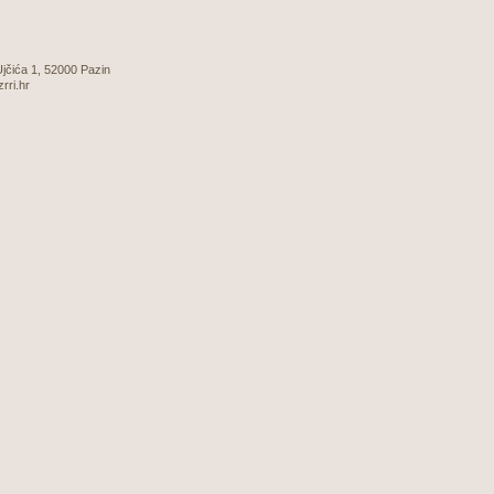
 Ujčića 1, 52000 Pazin
zrri.hr