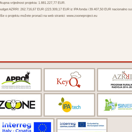
kupna vrijednost projekta: 1.881.227,77 EUR.
udget AZRRI: 262.716,67 EUR (223.309,17 EUR iz IPA fonda i 39.407,50 EUR nacionalno sufi
iše o projektu možete pronaći na web stranici
www.zooneproject.eu