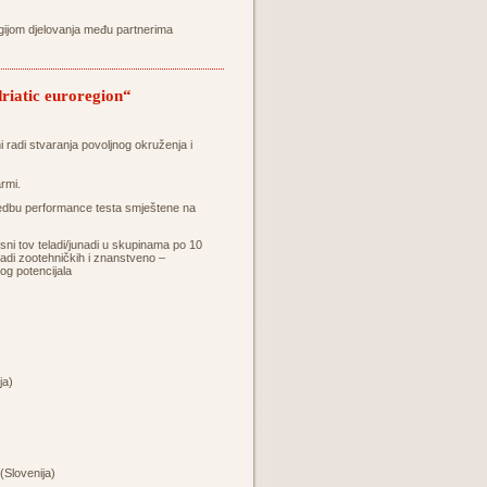
egijom djelovanja među partnerima
riatic euroregion“
ni radi stvaranja povoljnog okruženja i
rmi.
rovedbu performance testa smještene na
ni tov teladi/junadi u skupinama po 10
 radi zootehničkih i znanstveno –
kog potencijala
ja)
(Slovenija)