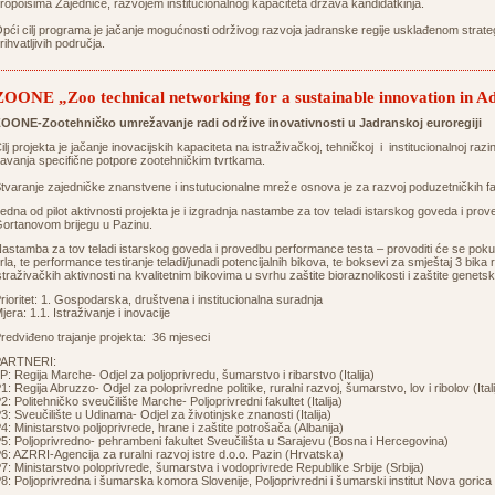
ropoisima Zajednice, razvojem institucionalnog kapaciteta država kandidatkinja.
pći cilj programa je jačanje mogućnosti održivog razvoja jadranske regije usklađenom strat
rihvatljivih područja.
ZOONE „Zoo technical networking for a sustainable innovation in Ad
OONE-Zootehničko umrežavanje radi održive inovativnosti u Jadranskoj euroregiji
ilj projekta je jačanje inovacijskih kapaciteta na istraživačkoj, tehničkoj i institucionalnoj razi
avanja specifične potpore zootehničkim tvrtkama.
tvaranje zajedničke znanstvene i instutucionalne mreže osnova je za razvoj poduzetničkih fa
edna od pilot aktivnosti projekta je i izgradnja nastambe za tov teladi istarskog goveda i p
ortanovom brijegu u Pazinu.
astamba za tov teladi istarskog goveda i provedbu performance testa – provoditi će se pokus
rla, te performance testiranje teladi/junadi potencijalnih bikova, te boksevi za smještaj 3 bika
straživačkih aktivnosti na kvalitetnim bikovima u svrhu zaštite bioraznolikosti i zaštite genets
rioritet: 1. Gospodarska, društvena i institucionalna suradnja
jera: 1.1. Istraživanje i inovacije
redviđeno trajanje projekta: 36 mjeseci
PARTNERI:
P: Regija Marche- Odjel za poljoprivredu, šumarstvo i ribarstvo (Italija)
1: Regija Abruzzo- Odjel za poloprivredne politike, ruralni razvoj, šumarstvo, lov i ribolov (Itali
2: Politehničko sveučilište Marche- Poljoprivredni fakultet (Italija)
3: Sveučilište u Udinama- Odjel za životinjske znanosti (Italija)
4: Ministarstvo poljoprivrede, hrane i zaštite potrošača (Albanija)
5: Poljoprivredno- pehrambeni fakultet Sveučilišta u Sarajevu (Bosna i Hercegovina)
6: AZRRI-Agencija za ruralni razvoj istre d.o.o. Pazin (Hrvatska)
7: Ministarstvo poloprivrede, šumarstva i vodoprivrede Republike Srbije (Srbija)
8: Poljoprivredna i šumarska komora Slovenije, Poljoprivredni i šumarski institut Nova gorica 