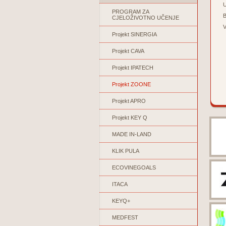
U
PROGRAM ZA
B
CJELOŽIVOTNO UČENJE
V
Projekt SINERGIA
Projekt CAVA
Projekt IPATECH
Projekt ZOONE
Projekt APRO
Projekt KEY Q
MADE IN-LAND
KLIK PULA
ECOVINEGOALS
ITACA
KEYQ+
MEDFEST