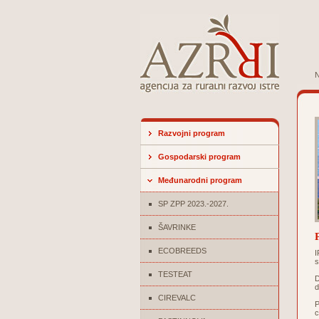
N
Razvojni program
Gospodarski program
Međunarodni program
SP ZPP 2023.-2027.
ŠAVRINKE
ECOBREEDS
I
s
TESTEAT
D
d
CIREVALC
P
c