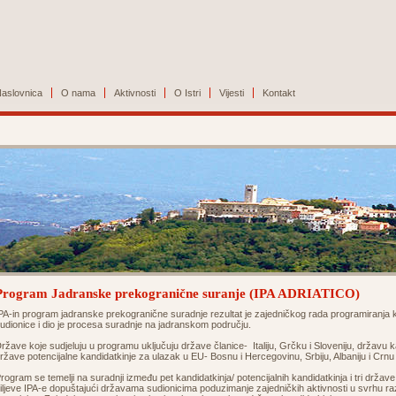
aslovnica
O nama
Aktivnosti
O Istri
Vijesti
Kontakt
Program Jadranske prekogranične suranje (IPA ADRIATICO)
PA-in program jadranske prekogranične suradnje rezultat je zajedničkog rada programiranj
udionice i dio je procesa suradnje na jadranskom području.
ržave koje sudjeluju u programu uključuju države članice- Italiju, Grčku i Sloveniju, državu 
ržave potencijalne kandidatkinje za ulazak u EU- Bosnu i Hercegovinu, Srbiju, Albaniju i Crn
rogram se temelji na suradnji između pet kandidatkinja/ potencijalnih kandidatkinja i tri držav
iljeve IPA-e dopuštajući državama sudionicima poduzimanje zajedničkih aktivnosti u svrhu razvo