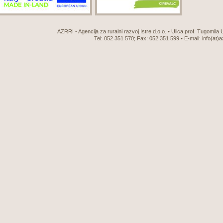
AZRRI - Agencija za ruralni razvoj Istre d.o.o. • Ulica prof. Tugomila
Tel: 052 351 570; Fax: 052 351 599 • E-mail:
info(at)a