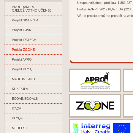
Ukupna vrijednost projekta: 1.881.227
PROGRAM ZA
Budget AZRRI: 262.716,67 EUR (223.30
CJELOŽIVOTNO UČENJE
Više o projektu možete pronaći na web
Projekt SINERGIA
Projekt CAVA
Projekt IPATECH
Projekt ZOONE
Projekt APRO
Projekt KEY Q
MADE IN-LAND
KLIK PULA
ECOVINEGOALS
ITACA
KEYQ+
MEDFEST