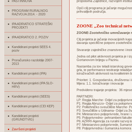
PASTINNOVA
propoisima Zajednice, razvojem institu
Opći cilj programa je jačanje mogućnos
PROGRAM RURALNOG
prihvatljivih područja.
RAZVOJA 2014. - 2020
IPA ADRIATICO STRATEŠKI
ZOONE „Zoo technical networ
PROJEKTI
ZOONE-Zootehničko umrežavanje radi
IPA ADRIATICO 2. POZIV
Cilj projekta je jačanje inovacijskih kap
davanja specifične potpore zootehničk
Kandidirani projekti SEES 4.
Stvaranje zajedničke znanstvene i inst
poziv
Jedna od pilot aktivnosti projekta je 
Gortanovom brijegu u Pazinu.
Proračunsko razdoblje 2007-
2013
Nastamba za tov teladi istarskog goved
grla, te performance testiranje teladi/j
Kandidirani projekti (IPA)
istraživačkih aktivnosti na kvalitetnim 
Prioritet: 1. Gospodarska, društvena i 
Kandidirani projekti (IPA SLO-
Mjera: 1.1. Istraživanje i inovacije
HRV)
Predviđeno trajanje projekta: 36 mjese
Kandidirani projekti (SEES)
PARTNERI:
LP: Regija Marche- Odjel za poljoprivred
P1: Regija Abruzzo- Odjel za poloprivredn
Kandidirani projekti (CEI KEP)
P2: Politehničko sveučilište Marche- Polj
P3: Sveučilište u Udinama- Odjel za živo
P4: Ministarstvo poljoprivrede, hrane i 
Kandidirani projekti
P5: Poljoprivredno- pehrambeni fakulte
(GRUNDTVIG)
P6: AZRRI-Agencija za ruralni razvoj is
P7: Ministarstvo poloprivrede, šumarstv
P8: Poljoprivredna i šumarska komora Sl
Završeni projekti