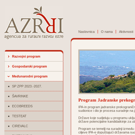
Naslovnica
O nama
Aktivnosti
Razvojni program
Gospodarski program
Međunarodni program
SP ZPP 2023.-2027.
ŠAVRINKE
Program Jadranske prekogr
ECOBREEDS
IPA-in program jadranske prekograničn
sudionice i dio je procesa suradnje na
TESTEAT
Države koje sudjeluju u programu uključ
države potencijalne kandidatkinje za u
CIREVALC
Program se temelji na suradnji između pe
ciljeve IPA-e dopuštajući državama sudi