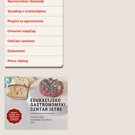
Sponzorstva i donacije
Suradnja s institucijama
Propisi za agroturizme
Otvoreni natječaji
Održani seminari
Dokumenti
Press cliping