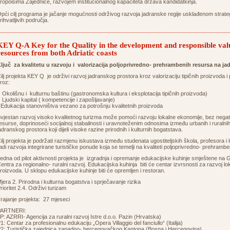
ropoisima Zajednice, razvojem institucionalnog kapaciteta država kandidatkinja.
pći cilj programa je jačanje mogućnosti održivog razvoja jadranske regije usklađenom strat
rihvatljivih područja.
KEY Q-A Key for the Quality in the development and responsible valu
resources from both Adriatic coasts
ljuč za kvalitetu u razvoju i valorizacija poljoprivredno- prehrambenih resursa na j
ilj projekta KEY Q je održivi razvoj jadranskog prostora kroz valorizaciju tipičnih proizvoda 
roz:
 Okolišnu i kulturnu baštinu (gastronomska kultura i eksplotacija tipičnih proizvoda)
 Ljudski kapital ( kompetencije i zapošljavanje)
 Edukacija stanovništva vezano za potrošnju kvalitetnih proizvoda
vjestan razvoj visoko kvalitetnog turizma može pomoći razvoju lokalne ekonomije, bez negativ
esurse, doprinoseći socijalnoj stabailnosti i uravnoteženim odnosima između urbanih i ruralnih p
adranskog prostora koji dijeli visoke razine prirodnih i kulturnih bogatstava.
ilj projekta je podržati razmjenu iskustava između studenata ugostiteljskih škola, profesora i
adi razvoja integrirane turističke ponude koja se temelji na kvaliteti poljoprivredno- prehramb
edna od pilot aktivnosti projekta je izgradnja i opremanje edukacijske kuhinje smještene na
entra za regionalno- ruralni razvoj. Edukacijska kuhinja biti će centar izvrsnosti za razvoj l
roizvoda. U sklopu edukacijske kuhinje biti će opremljen i restoran.
jera 2. Prirodna i kulturna bogatstva i sprječavanje rizika
rioritet 2.4. Održivi turizam
rajanje projekta: 27 mjeseci
PARTNERI:
P: AZRRI- Agencija za ruralni razvoj Istre d.o.o. Pazin (Hrvatska)
1: Centar za profesionalnu edukaciju „Opera Villaggio del fanciullo“ (Italija)
2: Turistička zajednica zapadno- hercegovačkog Kantona (Bosna i Hercegovina)