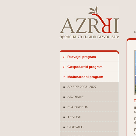
N
Razvojni program
Gospodarski program
Međunarodni program
SP ZPP 2023.-2027.
ŠAVRINKE
ECOBREEDS
I
s
TESTEAT
D
d
CIREVALC
P
c