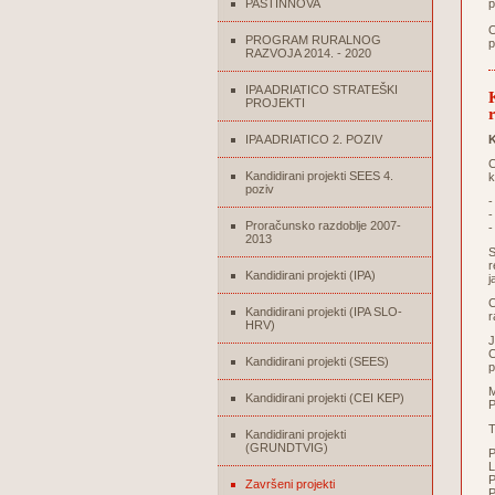
PASTINNOVA
p
O
PROGRAM RURALNOG
p
RAZVOJA 2014. - 2020
IPA ADRIATICO STRATEŠKI
PROJEKTI
IPA ADRIATICO 2. POZIV
K
C
Kandidirani projekti SEES 4.
k
poziv
-
-
Proračunsko razdoblje 2007-
-
2013
S
r
Kandidirani projekti (IPA)
j
C
Kandidirani projekti (IPA SLO-
r
HRV)
J
C
Kandidirani projekti (SEES)
p
M
Kandidirani projekti (CEI KEP)
P
T
Kandidirani projekti
(GRUNDTVIG)
L
P
Završeni projekti
P