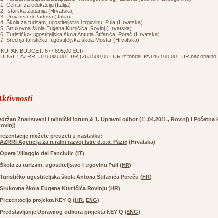
1: Centar za edukaciju (Italija)
2: Istarska županija (Hrvatska)
3: Provincia di Padova (Italija)
4: Škola za turizam, ugostiteljstvo i trgovinu, Pula (Hrvatska)
5: Strukovna škola Eugena Kumičića, Rovinj (Hrvatska)
6: Turističko- ugostiteljska škola Antuna Štifanića, Poreč (Hrvatska)
7: Srednja turističko- ugostiteljska škola Mostar (Hrvatska)
UKUPAN BUDGET: 677.695,00 EUR
UDGET AZRRI: 310.000,00 EUR (263.500,00 EUR iz fonda IPA i 46.500,00 EUR nacionalno s
Aktivnosti
držan Znanstveni i tehnički forum & 1. Upravni odbor (11.04.2011., Rovinj) i
Početna k
ovinj)
rezentacije možete preuzeti u nastavku:
AZRRI-Agencija za ruralni razvoj Istre d.o.o. Pazin
(Hrvatska)
pera Villaggio del Fanciullo (
IT
)
kola za turizam, ugostiteljstvo i trgovinu Puli (
HR
)
urističko ugostiteljska škola Antona Štifanića Poreču (
HR
)
rukovna škola Eugena Kumičića Rovinju (
HR
)
rezentacija projekta KEY Q (
HR
,
ENG
)
redstavljanje Upravnog odbora projekta KEY Q (
ENG
)