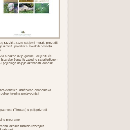
g razvitka razni subjekti moraju provoditi
e između pojedinca, lokalnih nositelja
a.
ta a nakon dvije godine, ocijeniti će
 Istarske županije zajedno sa prijedlogom
prijedloga daljnjih aktivnosti, donositi
e karakteristike, društveno-ekonomska
 poljoprivredna proizvodnja i
pasnosti (Threats) u poljoprivredi,
azvojne programe
vedbu lokalnih ruralnih razvojnih
R pristup)