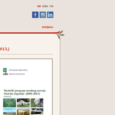
HR
ENG
ITA
Istrijana
2013.)