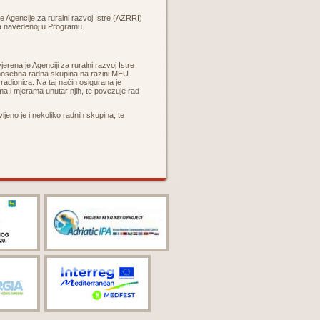
Agencije za ruralni razvoj Istre (AZRRI)
ja navedenoj u Programu.
rena je Agenciji za ruralni razvoj Istre
posebna radna skupina na razini MEU
radionica. Na taj način osigurana je
ima i mjerama unutar njih, te povezuje rad
jeno je i nekoliko radnih skupina, te