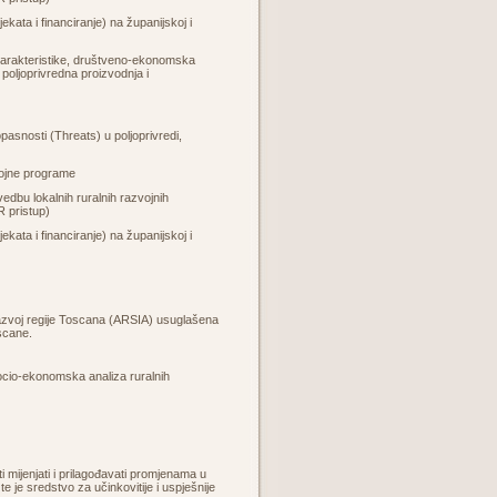
kata i financiranje) na županijskoj i
e karakteristike, društveno-ekonomska
 poljoprivredna proizvodnja i
pasnosti (Threats) u poljoprivredi,
azvojne programe
vedbu lokalnih ruralnih razvojnih
R pristup)
kata i financiranje) na županijskoj i
razvoj regije Toscana (ARSIA) usuglašena
scane.
 socio-ekonomska analiza ruralnih
 mijenjati i prilagođavati promjenama u
 je sredstvo za učinkovitije i uspješnije