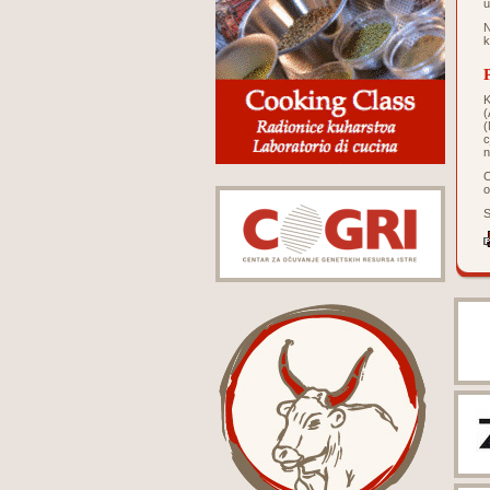
u
N
k
K
(
(
c
n
O
o
S