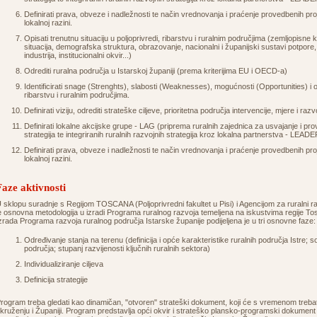
Definirati prava, obveze i nadležnosti te način vrednovanja i praćenje provedbenih proje
lokalnoj razini.
Opisati trenutnu situaciju u poljoprivredi, ribarstvu i ruralnim područjima (zemljopisn
situacija, demografska struktura, obrazovanje, nacionalni i županijski sustavi potpore,
industrija, institucionalni okvir...)
Odrediti ruralna područja u Istarskoj županiji (prema kriterijima EU i OECD-a)
Identificirati snage (Strenghts), slabosti (Weaknesses), mogućnosti (Opportunities) i o
ribarstvu i ruralnim područjima.
Definirati viziju, odrediti strateške ciljeve, prioritetna područja intervencije, mjere i r
Definirati lokalne akcijske grupe - LAG (priprema ruralnih zajednica za usvajanje i pro
strategija te integriranih ruralnih razvojnih strategija kroz lokalna partnerstva - LEADE
Definirati prava, obveze i nadležnosti te način vrednovanja i praćenje provedbenih proje
lokalnoj razini.
Faze aktivnosti
 sklopu suradnje s Regijom TOSCANA (Poljoprivredni fakultet u Pisi) i Agencijom za ruralni 
e osnovna metodologija u izradi Programa ruralnog razvoja temeljena na iskustvima regije To
zrada Programa razvoja ruralnog područja Istarske županije podijeljena je u tri osnovne faze:
Određivanje stanja na terenu (definicija i opće karakteristike ruralnih područja Istre;
područja; stupanj razvijenosti ključnih ruralnih sektora)
Individualiziranje ciljeva
Definicija strategije
rogram treba gledati kao dinamičan, "otvoren" strateški dokument, koji će s vremenom trebati
kruženju i Županiji. Program predstavlja opći okvir i strateško plansko-programski dokument te