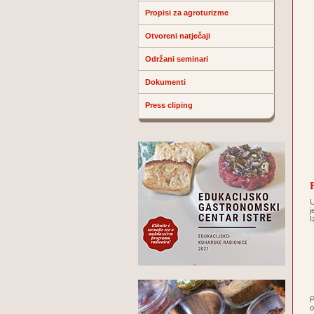
Propisi za agroturizme
Otvoreni natječaji
Održani seminari
Dokumenti
Press cliping
U
j
I
P
o