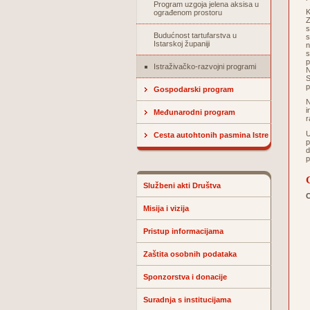
Program uzgoja jelena aksisa u
K
ograđenom prostoru
Z
s
Budućnost tartufarstva u
s
Istarskoj županiji
n
s
p
Istraživačko-razvojni programi
N
S
p
Gospodarski program
N
i
Međunarodni program
r
U
Cesta autohtonih pasmina Istre
p
d
p
Službeni akti Društva
C
Misija i vizija
Pristup informacijama
Zaštita osobnih podataka
Sponzorstva i donacije
Suradnja s institucijama