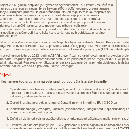
rajem 2005. godine potpisan je Ugovor sa Agronomskim Fakultetom Sveučilišta u
agrebu za izradu strategije, te su tijekom 2006. i 2007. godine izvršene analize
tanja u ruralnom prostoru Istarske županije. Nakon toga izvršila se rasprava sa
vim relevantnim čimbenicima u prostoru radi definiranja prava, obaveza i
adležnosti, te su se odredili LAG–ovi - Lokalne akcijske grupe (područja i
udionici) a na temelju tih aktivnosti pristupa se utvrđivanju županijskih mjera,
rioriteta i strateških programa te mogućnosti njihove realizacije.
avedenim aktivnostima definiran je ruralni prostor Istre po europskim kriterijima.
trategijom su točno definirane i planirane aktivnosti svih subjekata u ruralnom
rostoru Istre.
akon izrade Programa slijedi faza provođenja. Na bazi postavljenih ciljeva u Programu ruralno
nicijative predviđene Planom. Sama provedba Strateškog programa ovisi o kvaliteti koordinacij
azvoja iz privatnog, javnog i civilnog sektora kroz lokalne akcijske grupe (LAG) te ostalih tijel
 narednom periodu do 2013. godine AZRRI d.o.o. Pazin će vrednovati i pratiti provedbu projek
rovedbe Programa po dogovorenim načelima te će podnijeti izvješće Poglavarstvu i Skupštini
aljnjih aktivnosti. Poglavarstvo i Skupština Istarske županije će na temelju dobivenog izvješća i 
otrebne odluke vezano za provedbu same Strategije.
Ciljevi
iljevi strateškog programa razvoja ruralnog područja Istarske županije
Opisati trenutnu situaciju u poljoprivredi, ribarstvu i ruralnim područjima (zemljopisn
situacija, demografska struktura, obrazovanje, nacionalni i županijski sustavi potpore,
industrija, institucionalni okvir...)
Odrediti ruralna područja u Istarskoj županiji (prema kriterijima EU i OECD-a)
Identificirati snage (Strenghts), slabosti (Weaknesses), mogućnosti (Opportunities) i o
ribarstvu i ruralnim područjima.
Definirati viziju, odrediti strateške ciljeve, prioritetna područja intervencije, mjere i r
Definirati lokalne akcijske grupe - LAG (priprema ruralnih zajednica za usvajanje i pro
strategija te integriranih ruralnih razvojnih strategija kroz lokalna partnerstva - LEADE