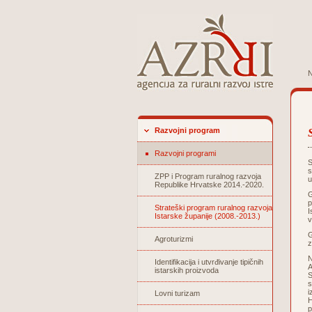
N
Razvojni program
Razvojni programi
S
s
ZPP i Program ruralnog razvoja
u
Republike Hrvatske 2014.-2020.
G
p
Strateški program ruralnog razvoja
I
Istarske županije (2008.-2013.)
v
G
Agroturizmi
z
N
Identifikacija i utvrđivanje tipičnih
A
istarskih proizvoda
S
s
i
Lovni turizam
H
p