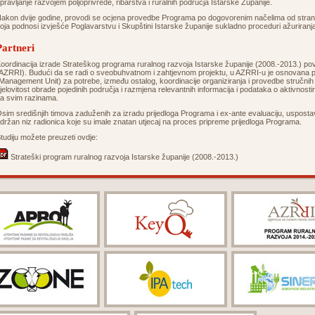
pravljanje razvojem poljoprivrede, ribarstva i ruralnih područja Istarske Županije.
akon dvije godine, provodi se ocjena provedbe Programa po dogovorenim načelima od strane 
oja podnosi izvješće Poglavarstvu i Skupštini Istarske županije sukladno proceduri ažuriran
Partneri
oordinacija izrade Strateškog programa ruralnog razvoja Istarske županije (2008.-2013.) povje
AZRRI). Budući da se radi o sveobuhvatnom i zahtjevnom projektu, u AZRRI-u je osnovana 
Management Unit) za potrebe, između ostalog, koordinacije organiziranja i provedbe stručnih 
jelovitost obrade pojedinih područja i razmjena relevantnih informacija i podataka o aktivnost
a svim razinama.
sim središnjih timova zaduženih za izradu prijedloga Programa i ex-ante evaluaciju, uspostavl
držan niz radionica koje su imale znatan utjecaj na proces pripreme prijedloga Programa.
tudiju možete preuzeti ovdje:
Strateški program ruralnog razvoja Istarske županije (2008.-2013.)