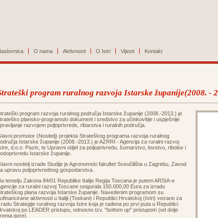
aslovnica
O nama
Aktivnosti
O Istri
Vijesti
Kontakt
Strateški program ruralnog razvoja Istarske županije(2008. - 
trateški program razvoja ruralnog područja Istarske županije (2008.-2013.) je
trateško plansko-programski dokument i sredstvo za učinkovitije i uspješnije
pravljanje razvojem poljoprivrede, ribarstva i ruralnih područja.
lavni promotor (Nositelj) projekta Strateškog programa razvoja ruralnog
odručja Istarske županije (2008.-2013.) je AZRRI - Agencija za ruralni razvoj
stre, d.o.o. Pazin, te Upravni odjel za poljoprivredu, šumarstvo, lovstvo, ribolov i
odoprivredu Istarske županije.
lavni nositelj izrade Studije je Agronomski fakultet Sveučilišta u Zagrebu, Zavod
a upravu poljoprivrednog gospodarstva.
a temelju Zakona 84/01 Republike Italije Regija Toscana je putem ARSIA-e
gencije za ruralni razvoj Toscane osigurala 150.000,00 Eura za izradu
trateškog plana razvoja Istarske županije. Navedenim programom su
ufinancirane aktivnosti u Italiji (Toskani) i Republici Hrvatskoj (Istri) vezano za
zradu Strategije ruralnog razvoja Istre koja je rađena po prvi puta u Republici
rvatskoj po LEADER pristupu, odnosno tzv. "bottom up" pristupom (od dolje
rema gore).