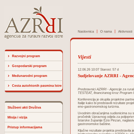
Naslovnica
O nama
Aktivnosti
Razvojni program
Vijesti
Gospodarski program
12.06.26 10:07 Starost: 57 d
Sudjelovanje AZRRI - Agenci
Međunarodni program
Cesta autohtonih pasmina Istre
Predstavnici AZRRI - Agencije za ruralni
TESTEAT, financiranog kroz Program In
Konferencija je okupila projektne partne
Italije kako bi predstavili rezultate pro
eno-gastronomskog turizma.
Službeni akti Društva
Uvodnim obraćanjima sudionicima su se ob
pročelnik Upravnog odjela za poljopriv
Misija i vizija
Istarske županije Ezio Pinzan, naglasi
gastronomske baštine.
Pristup informacijama
Ključne rezultate projekta predstavila 