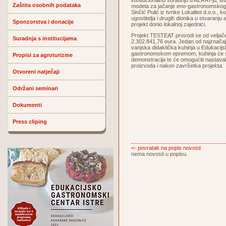
institucionalnu suradnju u AZRRI-ju, i
Zaštita osobnih podataka
modela za jačanje eno-gastronomskog t
Sinčić Pulić iz tvrtke Lokalitet d.o.o., 
ugostitelja i drugih dionika u stvaranju au
Sponzorstva i donacije
projekt donio lokalnoj zajednici.
Projekt TESTEAT provodi se od veljače
Suradnja s institucijama
2.302.841,76 eura. Jedan od najznačajni
vanjska didaktička kuhinja u Edukac
gastronomskom opremom, kuhinja će slu
Propisi za agroturizme
demonstracija te će omogućiti nastava
proizvoda i nakon završetka projekta.
Otvoreni natječaji
Održani seminari
Dokumenti
Press cliping
<- povratak na popis novosti
nema novosti u popisu.