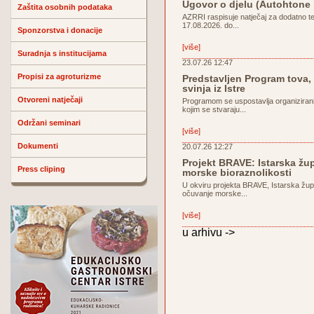
Ugovor o djelu (Autohtone
Zaštita osobnih podataka
AZRRI raspisuje natječaj za dodatno t
17.08.2026. do...
Sponzorstva i donacije
[više]
Suradnja s institucijama
23.07.26 12:47
Propisi za agroturizme
Predstavljen Program tova, 
svinja iz Istre
Otvoreni natječaji
Programom se uspostavlja organiziran
kojim se stvaraju...
Održani seminari
[više]
Dokumenti
20.07.26 12:27
Projekt BRAVE: Istarska žu
Press cliping
morske bioraznolikosti
U okviru projekta BRAVE, Istarska žup
očuvanje morske...
[više]
u arhivu ->