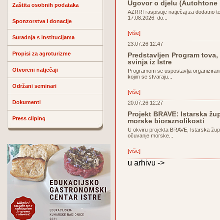
Ugovor o djelu (Autohtone
Zaštita osobnih podataka
AZRRI raspisuje natječaj za dodatno t
17.08.2026. do...
Sponzorstva i donacije
[više]
Suradnja s institucijama
23.07.26 12:47
Propisi za agroturizme
Predstavljen Program tova, 
svinja iz Istre
Otvoreni natječaji
Programom se uspostavlja organiziran
kojim se stvaraju...
Održani seminari
[više]
Dokumenti
20.07.26 12:27
Projekt BRAVE: Istarska žu
Press cliping
morske bioraznolikosti
U okviru projekta BRAVE, Istarska žup
očuvanje morske...
[više]
u arhivu ->