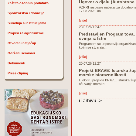
Ugovor o djelu (Autohtone
Zaštita osobnih podataka
AZRRI raspisuje natječaj za dodatno t
17.08.2026. do...
Sponzorstva i donacije
[više]
Suradnja s institucijama
23.07.26 12:47
Propisi za agroturizme
Predstavljen Program tova, 
svinja iz Istre
Otvoreni natječaji
Programom se uspostavlja organiziran
kojim se stvaraju...
Održani seminari
[više]
Dokumenti
20.07.26 12:27
Projekt BRAVE: Istarska žu
Press cliping
morske bioraznolikosti
U okviru projekta BRAVE, Istarska žup
očuvanje morske...
[više]
u arhivu ->