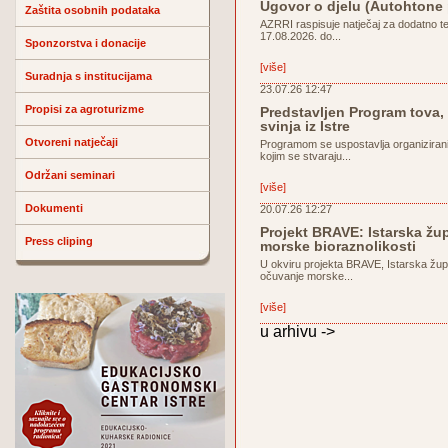
Ugovor o djelu (Autohtone
Zaštita osobnih podataka
AZRRI raspisuje natječaj za dodatno t
17.08.2026. do...
Sponzorstva i donacije
[više]
Suradnja s institucijama
23.07.26 12:47
Propisi za agroturizme
Predstavljen Program tova, 
svinja iz Istre
Otvoreni natječaji
Programom se uspostavlja organiziran
kojim se stvaraju...
Održani seminari
[više]
Dokumenti
20.07.26 12:27
Projekt BRAVE: Istarska žu
Press cliping
morske bioraznolikosti
U okviru projekta BRAVE, Istarska žup
očuvanje morske...
[više]
u arhivu ->