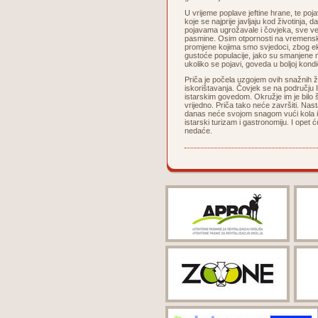
U vrijeme poplave jeftine hrane, te poj
koje se najprije javljaju kod životinja,
pojavama ugrožavale i čovjeka, sve već
pasmine. Osim otpornosti na vremenske 
promjene kojima smo svjedoci, zbog ek
gustoće populacije, jako su smanjene m
ukoliko se pojavi, goveda u boljoj kondic
Priča je počela uzgojem ovih snažnih ž
iskorištavanja. Čovjek se na području I
istarskim govedom. Okružje im je bilo šk
vrijedno. Priča tako neće završiti. Nas
danas neće svojom snagom vući kola i
istarski turizam i gastronomiju. I opet 
nedaće.