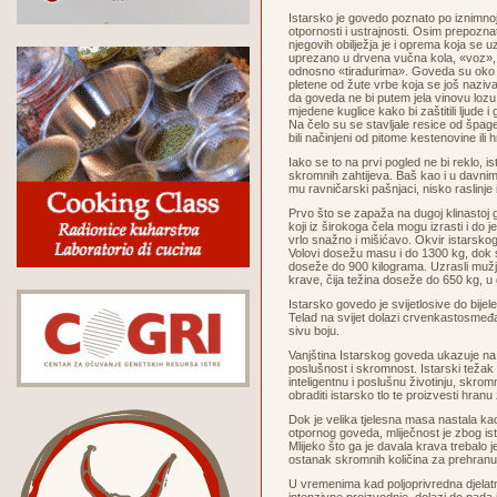
Istarsko je govedo poznato po iznimnoj 
otpornosti i ustrajnosti. Osim prepoznat
njegovih obilježja je i oprema koja se uz
uprezano u drvena vučna kola, «voz», 
odnosno «tiradurima». Goveda su oko g
pletene od žute vrbe koja se još naziva 
da goveda ne bi putem jela vinovu lozu 
mjedene kuglice kako bi zaštitili ljude i 
Na čelo su se stavljale resice od špage,
bili načinjeni od pitome kestenovine ili 
Iako se to na prvi pogled ne bi reklo, i
skromnih zahtijeva. Baš kao i u davn
mu ravničarski pašnjaci, nisko raslinje
Prvo što se zapaža na dugoj klinastoj gla
koji iz širokoga čela mogu izrasti i do jed
vrlo snažno i mišićavo. Okvir istarskog
Volovi dosežu masu i do 1300 kg, dok s
doseže do 900 kilograma. Uzrasli mužj
krave, čija težina doseže do 650 kg, u
Istarsko govedo je svijetlosive do bijele
Telad na svijet dolazi crvenkastosmeđ
sivu boju.
Vanjština Istarskog goveda ukazuje na 
poslušnost i skromnost. Istarski težak 
inteligentnu i poslušnu životinju, skro
obraditi istarsko tlo te proizvesti hranu
Dok je velika tjelesna masa nastala ka
otpornog goveda, mliječnost je zbog ist
Mlijeko što ga je davala krava trebalo j
ostanak skromnih količina za prehran
U vremenima kad poljoprivredna djelat