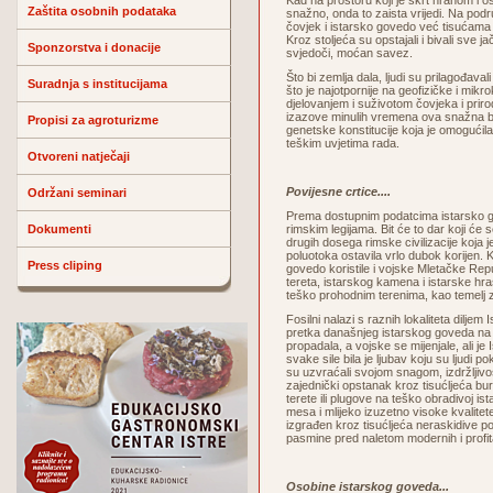
Kad na prostoru koji je škrt hranom i 
Zaštita osobnih podataka
snažno, onda to zaista vrijedi. Na podr
čovjek i istarsko govedo već tisućama
Kroz stoljeća su opstajali i bivali sve ja
Sponzorstva i donacije
svjedoči, moćan savez.
Što bi zemlja dala, ljudi su prilagođaval
Suradnja s institucijama
što je najotpornije na geofizičke i mi
djelovanjem i suživotom čovjeka i priro
izazove minulih vremena ova snažna b
Propisi za agroturizme
genetske konstitucije koja je omogućila 
teškim uvjetima rada.
Otvoreni natječaji
Povijesne crtice....
Održani seminari
Prema dostupnim podatcima istarsko go
Dokumenti
rimskim legijama. Bit će to dar koji će 
drugih dosega rimske civilizacije koja
poluotoka ostavila vrlo dubok korijen. K
Press cliping
govedo koristile i vojske Mletačke Re
tereta, istarskog kamena i istarske hra
teško prohodnim terenima, kao temelj 
Fosilni nalazi s raznih lokaliteta dilje
pretka današnjeg istarskog goveda na
propadala, a vojske se mijenjale, ali j
svake sile bila je ljubav koju su ljudi p
su uzvraćali svojom snagom, izdržljiv
zajednički opstanak kroz tisućljeća bur
terete ili plugove na teško obradivoj ist
mesa i mlijeko izuzetno visoke kvalite
izgrađen kroz tisućljeća neraskidive p
pasmine pred naletom modernih i profitab
Osobine istarskog goveda...