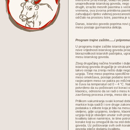
intenzivne proizvodnje, dolazi do pada 
unapređivanje istarskog goveda, nego 
drugih, izrazito mesnih pasmina s veći
vremena, ova izvorna primitivna pasmi
zahvaljujući rijetko viđenoj povezanosti
održalo na prostoru Istre, pasmina je 
Danas, istarsko govedo poprima novi go
meso postaje gurmanska delicija.
Program trajne zaštite......i pripre
U programu trajne zaštite istarskog g
nove vrijednosti istarskog goveda proi
bioraznolikosti istarskih pašnjaka, ug
mesu istarskog goveda.
Zbog drugačijeg načina hranidbe i dul
istarskog goveda drugačije je strukturi
takvo ostaje na zrenju nešto dulje neg
uzgoja. Time meso poprima specifične 
meso omekšava, postaje podatno termičk
rasjecanjem meso se pakira po mišćni
te čuva na temperaturi od 0 – 4 °C. N
potvrđeno da su poštovani svi koraci 
klaonicu, odnosno da se radi o mesu ko
završenog procesa zrenja, meso ide u
Prilikom vakumiranja svaki komad dobi
markice koja sadrži i sve druge zako
podataka s etikete koja je bila na mes
oteljeno, gdje uzgojeno, tovljeno, klaoni
uzgoju koji je obavljen unutar svih pro
kvalitetu takve namirnice, te time potroš
korake koji su omogućili da na stol dob
goveda. Uz poštovanje svih ovih korak
goveda stječe dodatnu kvalitetu.