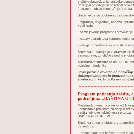
s ciljem obogaćivanja turističke ponude
doživljaja pri odvijanju posebnih oblik
Jadranske obale i unutrašnjosti otoka.
Sredstva će se odobravati za osmišljava
- izgradnju, dogradnju, obnovu, opreman
kontinentu
- osmišljavanje programa i provođenje
- nabavku sredstava i opreme neophodn
- i druge provedbene aktivnosti na una
Sredstva su namijenjena pravnim i fizi
samouprave, turističke zajednice, obi
Ministarstvo sufinancira do 50% ukupn
pojedinom korisniku.
Javni poziv je otvoren do potrošnje
dokumentaciju može preuzeti na stra
sljedećeg linka:
http://www.mint.hr
Program poticanja zaštite, o
područjima „BAŠTINA U 
Ministarstvo turizma objavilo je 11. vel
kandidiranje projekata za dodjelu drž
zaštite, obnove i uključivanja u turizam
„BAŠTINA U TURIZMU”.
Sredstva će se odobravati za osmišljava
vezanih za:
- obnovu kulturne baštine (tradicijskih 