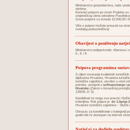
Ministarstvo gospodarstva, rada i podu
obrtima.
Korisnici potpore po ovom Projektu su ob
umjetničkog obrta određene Pravilniko
Iznosi potpore su između 10.000,00 i 
Više o potpori možete preuzeti sa stran
srednjeg poduzetništva)
Obavijest o poništenju natje
Ministarstvo poljoprivrede, ribarstva i 
6., 8. i 9.
Potpora programima sustava 
S ciljem stvaranja kvalitetnih turistički
dijelovima Hrvatske, Hrvatska turističk
turističke zajednice, utvrđen u visini
potrebe, usmjeriti u
sufinanciranja i 
Hrvatske
(Zakon o boravišnoj pristojbi
139/09, čl. 5).
Kandidirati se mogu sve pravne i fizičk
kriterijima. Rok prijave je
do 1.lipnja 
Hrvatske turističke zajednice – Službi z
Obrazac za kandidiranje u kategoriji p
godini biti će dostupan na internet str
Natječaj za dodjelu sreds