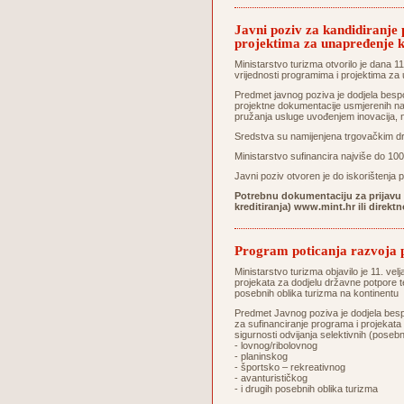
Javni poziv za kandidiranje
projektima za unapređenje kva
Ministarstvo turizma otvorilo je dana 1
vrijednosti programima i projektima za u
Predmet javnog poziva je dodjela bespo
projektne dokumentacije usmjerenih na a
pružanja usluge uvođenjem inovacija, no
Sredstva su namijenjena trgovačkim dr
Ministarstvo sufinancira najviše do 10
Javni poziv otvoren je do iskorištenja
Potrebnu dokumentaciju za prijavu m
kreditiranja) www.mint.hr ili direktn
Program poticanja razvoja
Ministarstvo turizma objavilo je 11. vel
projekata za dodjelu državne potpore 
posebnih oblika turizma na kontinen
Predmet Javnog poziva je dodjela besp
za sufinanciranje programa i projekata k
sigurnosti odvijanja selektivnih (poseb
- lovnog/ribolovnog
- planinskog
- športsko – rekreativnog
- avanturističkog
- i drugih posebnih oblika turizma