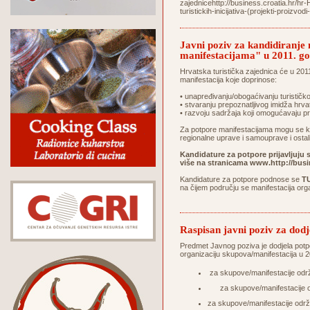
zajednicehttp://business.croatia.hr/hr
turistickih-inicijativa-(projekti-pr
Javni poziv za kandidiranje
manifestacijama" u 2011. go
Hrvatska turistička zajednica će u 2011. 
manifestacija koje doprinose:
• unapređivanju/obogaćivanju turističko
• stvaranju prepoznatljivog imidža hrv
• razvoju sadržaja koji omogućavaju pr
Za potpore manifestacijama mogu se kand
regionalne uprave i samouprave i ostali
Kandidature za potpore prijavljuju
više na stranicama
www.http://busin
Kandidature za potpore podnose se
T
na čijem području se manifestacija org
Raspisan javni poziv za dod
Predmet Javnog poziva je dodjela potpor
organizaciju skupova/manifestacija u 
za skupove/manifestacije odr
za skupove/manifestacije 
za skupove/manifestacije održ