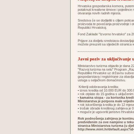
Hrvatska gospodarska komora, putem Za
potaknuti kreativne timove i pojedince n
otvaranja novih radnih mjesta.
Sredstva će se dodijeliti s ciljem potica
proizvoda te povećanja proizvodnje i ot
Republici Hrvatskoj.
Fond Zaklade "Izvorno hrvatsko" za 2
Prijave za dodjelu sredstava dostavlja
možete preuzeti sa sljedećih stranica
Javni poziv za uključivanje
Ministarstvo turizma objavilo je dana 2
"Razvoj turizma na selu" Program „Razv
Republike Hrvatske uz državnu subvenc
gospodarstava i registrirane za obavljan
usluga u seljačkom domaćinstvu.
Kriteriji odobravanja kredita:
• iznos kredita od 10.000 EUR do 300
• rok otplate do 15 godina s uključen
•
kamatna stopa - za korisnika kred
Ministarstva je potpora male vrije
• rok iskorištenja kredita je do 12 mjes
• trošak obrade kreditnog zahtjeva je
• moguće je ugovoriti jamstvo Hrvats
Rok podnošenja zahtjeva je kontinu
predviđenim za ove namjene u tekuć
stranica Ministarstva turizma (u dje
http://www.mint.hr/default.aspx?id