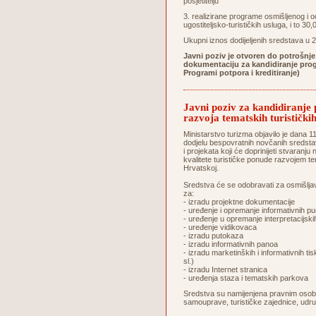
posjetitelju
3. realizirane programe osmišljenog i o
ugostiteljsko-turističkih usluga, i to 3
Ukupni iznos dodijeljenih sredstava u 
Javni poziv je otvoren do potrošnje
dokumentaciju za kandidiranje prog
Programi potpora i kreditiranje)
Javni poziv za kandidiranje
razvoja tematskih turistič
Ministarstvo turizma objavilo je dana 1
dodjelu bespovratnih novčanih sredsta
i projekata koji će doprinijeti stvaranju
kvalitete turističke ponude razvojem te
Hrvatskoj.
Sredstva će se odobravati za osmišljavan
za:
- izradu projektne dokumentacije
- uređenje i opremanje informativnih p
- uređenje u opremanje interpretacijski
- uređenje vidikovaca
- izradu putokaza
- izradu informativnih panoa
- izradu marketinških i informativnih t
sl.)
- izradu Internet stranica
- uređenja staza i tematskih parkova
Sredstva su namijenjena pravnim osobam
samouprave, turističke zajednice, udr