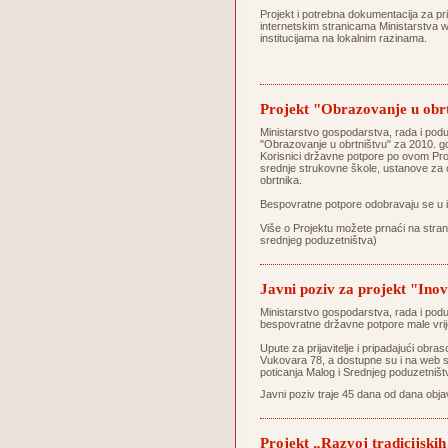
Projekt i potrebna dokumentacija za pr
internetskim stranicama Ministarstva
w
institucijama na lokalnim razinama.
Projekt "Obrazovanje u obrt
Ministarstvo gospodarstva, rada i podu
"Obrazovanje u obrtništvu" za 2010. g
Korisnici državne potpore po ovom Pro
srednje strukovne škole, ustanove za
obrtnika.
Bespovratne potpore odobravaju se u 
Više o Projektu možete prnaći na stran
srednjeg poduzetništva)
Javni poziv za projekt "Ino
Ministarstvo gospodarstva, rada i poduz
bespovratne državne potpore male vr
Upute za prijavitelje i pripadajući obr
Vukovara 78, a dostupne su i na web s
poticanja Malog i Srednjeg poduzetniš
Javni poziv traje 45 dana od dana obj
Projekt „Razvoj tradicijskih