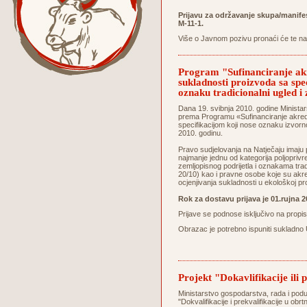
Prijavu za održavanje skupa/manife
M-11-1.
Više o Javnom pozivu pronaći će te na 
Program "Sufinanciranje akre
sukladnosti proizvoda sa spe
oznaku tradicionalni ugled 
Dana 19. svibnja 2010. godine Ministarst
prema Programu «Sufinanciranje akredita
specifikacijom koji nose oznaku izvorn
2010. godinu.
Pravo sudjelovanja na Natječaju imaju
najmanje jednu od kategorija poljopri
zemljopisnog podrijetla i oznakama tra
20/10) kao i pravne osobe koje su akr
ocjenjivanja sukladnosti u ekološkoj pro
Rok za dostavu prijava je 01.rujna 
Prijave se podnose isključivo na propis
Obrazac je potrebno ispuniti sukladno 
Projekt "Dokavlifikacije ili 
Ministarstvo gospodarstva, rada i podu
"Dokvalifikacije i prekvalifikacije u obr