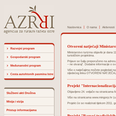
Naslovnica
O nama
Aktivnosti
Otvoreni natječaji Ministar
Razvojni program
Ministarstvo turizma objavilo je dana 
turističkim projektima.
Gospodarski program
Prijave se šalju preporučeno na adres
– ne otvaraj“. Dodatne informacije o 
Međunarodni program
Više o natječajima možete pogledati n
sljedećeg linka
OTVORENI NATJEČAJ
Cesta autohtonih pasmina Istre
Projekt "Internacionalizaci
Objavljeno 24. veljače na stranicama M
Službeni akti Društva
Više na stranicama
www.mingorp.hr
(u
Misija i vizija
Projekt će se realizirati tijekom 2011. 
Pristup informacijama
Projekt "Razvoj tradicijskih