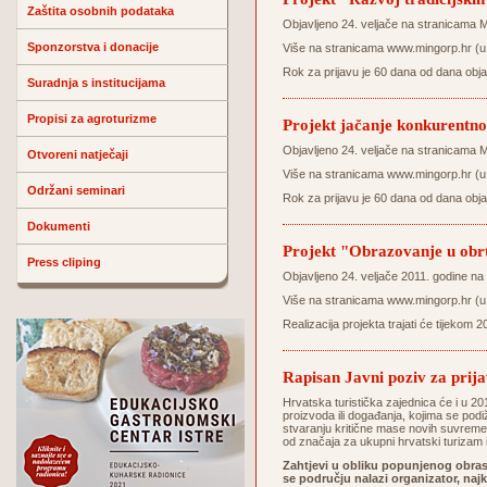
Zaštita osobnih podataka
Objavljeno 24. veljače na stranicama M
Sponzorstva i donacije
Više na stranicama
www.mingorp.hr
(u
Rok za prijavu je 60 dana od dana obj
Suradnja s institucijama
Propisi za agroturizme
Projekt jačanje konkurentno
Objavljeno 24. veljače na stranicama M
Otvoreni natječaji
Više na stranicama
www.mingorp.hr
(u
Održani seminari
Rok za prijavu je 60 dana od dana obj
Dokumenti
Projekt "Obrazovanje u obr
Press cliping
Objavljeno 24. veljače 2011. godine na
Više na stranicama
www.mingorp.hr
(u
Realizacija projekta trajati će tijekom 
Rapisan Javni poziv za prijav
Hrvatska turistička zajednica će i u 2011.
proizvoda ili događanja, kojima se podiž
stvaranju kritične mase novih suvremen
od značaja za ukupni hrvatski turizam 
Zahtjevi u obliku popunjenog obrasc
se području nalazi organizator, najk