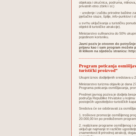
objekata i okućnica, podruma, mlinova, 
privatnih etno zbirki i sl.)
- uređenje i zaštitu prirodne baštine za
pješačke staze, špilje, info-punktovi i sl
u svrhu uključivanja u turističku ponudu
objekti ili turističke atrakcije).
Ministarstvo sufinancira do 50% ukupn
pojedinom korisniku.
Javni poziv je otvoren do potrošnje
prijavu kao i sam program možete pr
ili klikom na sljedeću stranicu:
http
Program poticanja osmišljava
turistički proizvod“
Ukupni iznos dodijeljenih sredstava u 
Ministarstvo turizma objavilo je dana 
Programa poticanja osmišljavanja, promid
Predmet javnog poziva je dodjela bespo
područja Republike Hrvatske u kojima tu
postojećih ugostiteljsko-turističkih kapa
Sredstva će se odobravati za osmišljav
1. troškove promocije osmišljenog pro
20.000,00 kn po predloženom programu
2. realizirane programe osmišljenog i od
uključuje najmanje tri različite ugostit
znamenitosti ili prirodnoj atrakciji, dog