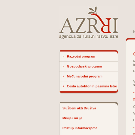
N
Razvojni program
M
t
Gospodarski program
P
–
Međunarodni program
V
s
Cesta autohtonih pasmina Istre
O
Službeni akti Društva
V
Misija i vizija
P
Pristup informacijama