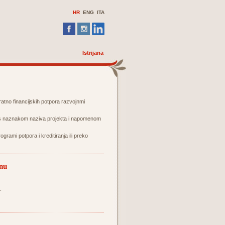
HR
ENG
ITA
Istrijana
atno financijskih potpora razvojnmi
, s naznakom naziva projekta i napomenom
ogrami potpora i kreditiranja ili preko
inu
.