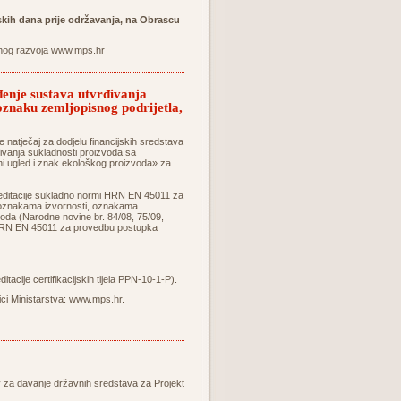
skih dana prije održavanja, na Obrascu
lnog razvoja
www.mps.hr
đenje sustava utvrđivanja
 oznaku zemljopisnog podrijetla,
e natječaj za dodjelu financijskih sredstava
đivanja sukladnosti proizvoda sa
lni ugled i znak ekološkog proizvoda» za
kreditacije sukladno normi HRN EN 45011 za
o oznakama izvornosti, oznakama
voda (Narodne novine br. 84/08, 75/09,
mi HRN EN 45011 za provedbu postupka
acije certifikacijskih tijela PPN-10-1-P).
ci Ministarstva:
www.mps.hr
.
iv za davanje državnih sredstava za Projekt