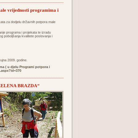
male vrijednosti programima i
ekata za dodjelu državnih potpora male
nje programa i projekata te izradu
g poboljšanja kvalitete poslovanja i
rujna 2009. godine.
ma ( u djelu Programi potpora i
t.aspx?id=370
tu „ZELENA BRAZDA“