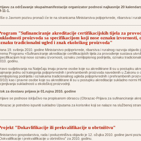
rijavu za održavanje skupa/manifestacije
organizator
podnosi najkasnije 20 kalendar
-11-1.
iše o Javnom pozivu pronaći će te na stranicama Ministarstva poljoprivrede, ribarstva i rura
Program "Sufinanciranje akreditacije certifikacijskih tijela za provo
sukladnosti proizvoda sa specifikacijom koji nose oznaku izvornosti,
oznaku tradicionalni ugled i znak ekološkog proizvoda"
ana 19. svibnja 2010. godine Ministarstvo poljoprivrede, ribarstva i ruralnog razvoja objavilo j
rema Programu «Sufinanciranje akreditacije certifikacijskih tijela za provođenje sustava utvr
pecifikacijom koji nose oznaku izvornosti, oznaku zemljopisnog podrijetla, oznaku tradiciona
010. godinu.
ravo sudjelovanja na Natječaju imaju pravne osobe koje su akreditirane ili su u postupku a
ajmanje jednu od kategorija poljoprivrednih i prehrambenih proizvoda navedenih u Zakonu 
emljopisnog podrijetla i oznakama tradicionalnog ugleda poljoprivrednih i prehrambenih proiz
0/10) kao i pravne osobe koje su akreditirane ili su u postupku akreditacije sukladno nor
cjenjivanja sukladnosti u ekološkoj proizvodnji.
ok za dostavu prijava je 01.rujna 2010. godine
rijave se podnose isključivo na propisanom obrascu (Obrazac-Prijava za sufinanciranje akredit
brazac je potrebno ispuniti sukladno Uputama za korisnike koji se nalaze na službenoj strani
Projekt "Dokavlifikacije ili prekvalifikacije u obrtništvu"
inistarstvo gospodarstva, rada i poduzetništva objavilo je 12. ožujka 2010. godine javni poz
Dokvalifikacije i prekvalifikacije u obrtništvu" za 2010. godinu.