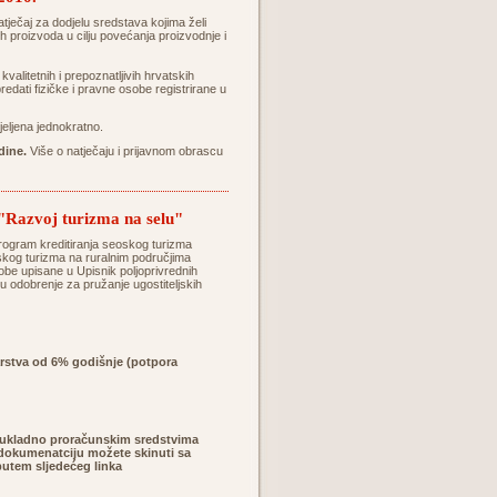
ječaj za dodjelu sredstava kojima želi
ih proizvoda u cilju povećanja proizvodnje i
kvalitetnih i prepoznatljivih hrvatskih
edati fizičke i pravne osobe registrirane u
ijeljena jednokratno.
dine.
Više o natječaju i prijavnom obrascu
 "Razvoj turizma na selu"
 program kreditiranja seoskog turizma
oskog turizma na ruralnim područjima
be upisane u Upisnik poljoprivrednih
aju odobrenje za pružanje ugostiteljskih
arstva od 6% godišnje (potpora
i sukladno proračunskim sredstvima
 dokumenatciju možete skinuti sa
 putem sljedećeg linka