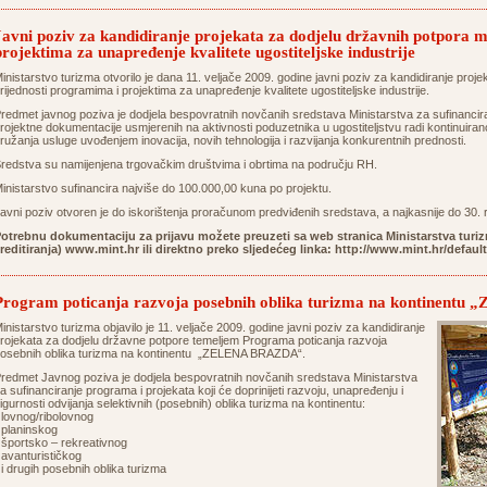
Javni poziv za kandidiranje projekata za dodjelu državnih potpora 
projektima za unapređenje kvalitete ugostiteljske industrije
inistarstvo turizma otvorilo je dana 11. veljače 2009. godine javni poziv za kandidiranje proj
rijednosti programima i projektima za unapređenje kvalitete ugostiteljske industrije.
redmet javnog poziva je dodjela bespovratnih novčanih sredstava Ministarstva za sufinancira
rojektne dokumentacije usmjerenih na aktivnosti poduzetnika u ugostiteljstvu radi kontinuirano
ružanja usluge uvođenjem inovacija, novih tehnologija i razvijanja konkurentnih prednosti.
redstva su namijenjena trgovačkim društvima i obrtima na području RH.
inistarstvo sufinancira najviše do 100.000,00 kuna po projektu.
avni poziv otvoren je do iskorištenja proračunom predviđenih sredstava, a najkasnije do 30. 
otrebnu dokumentaciju za prijavu možete preuzeti sa web stranica Ministarstva turiz
reditiranja) www.mint.hr ili direktno preko sljedećeg linka: http://
www.mint.hr/defaul
Program poticanja razvoja posebnih oblika turizma na kontinen
inistarstvo turizma objavilo je 11. veljače 2009. godine javni poziv za kandidiranje
rojekata za dodjelu državne potpore temeljem Programa poticanja razvoja
osebnih oblika turizma na kontinentu „ZELENA BRAZDA“.
redmet Javnog poziva je dodjela bespovratnih novčanih sredstava Ministarstva
a sufinanciranje programa i projekata koji će doprinijeti razvoju, unapređenju i
igurnosti odvijanja selektivnih (posebnih) oblika turizma na kontinentu:
 lovnog/ribolovnog
 planinskog
 športsko – rekreativnog
 avanturističkog
 i drugih posebnih oblika turizma