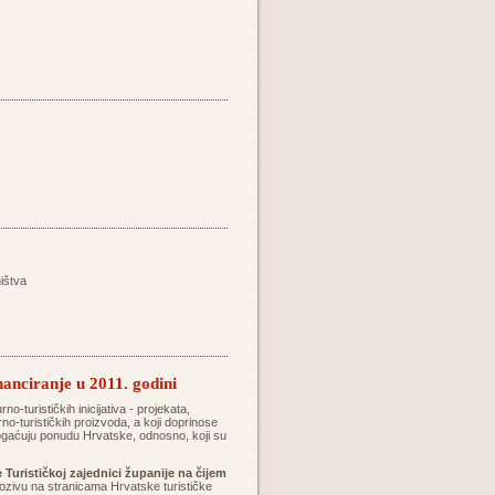
ištva
inanciranje u 2011. godini
no-turističkih inicijativa - projekata,
rno-turističkih proizvoda, a koji doprinose
obogaćuju ponudu Hrvatske, odnosno, koji su
 Turističkoj zajednici županije na čijem
zivu na stranicama Hrvatske turističke