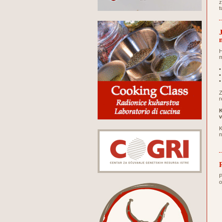
z
t
H
m
•
•
•
Z
r
K
v
K
n
P
o