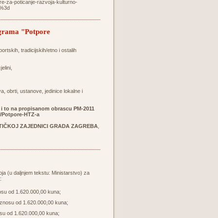
re-za-poticanje-razvoja-kulturno-
d%3d
rograma "Potpore
rtskih, tradicijskih/etno i ostalih
elini,
 obrti, ustanove, jedinice lokalne i
u i to na propisanom obrascu PM-2011
a/Potpore-HTZ-a
TIČKOJ ZAJEDNICI GRADA ZAGREBA
,
ja (u daljnjem tekstu: Ministarstvo) za
:
osu od 1.620.000,00 kuna;
iznosu od 1.620.000,00 kuna;
osu od 1.620.000,00 kuna;