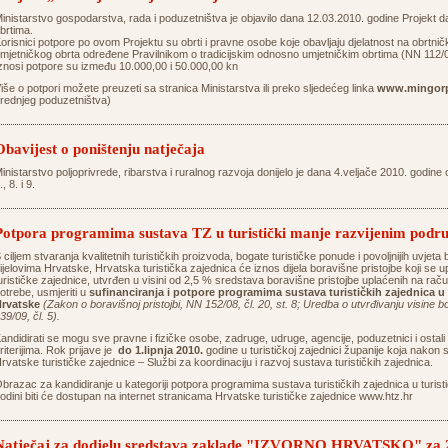
inistarstvo gospodarstva, rada i poduzetništva je objavilo dana 12.03.2010. godine Projekt da
brtima.
orisnici potpore po ovom Projektu su obrti i pravne osobe koje obavljaju djelatnost na obrtnički 
mjetničkog obrta određene Pravilnikom o tradicijskim odnosno umjetničkim obrtima (NN 112/
znosi potpore su između 10.000,00 i 50.000,00 kn
iše o potpori možete preuzeti sa stranica Ministarstva ili preko sljedećeg linka
www.mingorp
rednjeg poduzetništva)
Obavijest o poništenju natječaja
inistarstvo poljoprivrede, ribarstva i ruralnog razvoja donijelo je dana 4.veljače 2010. godine 
., 8. i 9.
Potpora programima sustava TZ u turistički manje razvijenim podru
 ciljem stvaranja kvalitetnih turističkih proizvoda, bogate turističke ponude i povoljnijih uvjeta
ijelovima Hrvatske, Hrvatska turistička zajednica će iznos dijela boravišne pristojbe koji se
urističke zajednice, utvrđen u visini od 2,5 % sredstava boravišne pristojbe uplaćenih na ra
otrebe, usmjeriti u
sufinanciranja i potpore programima sustava turističkih zajednica u 
rvatske
(Zakon o boravišnoj pristojbi, NN 152/08, čl. 20, st. 8; Uredba o utvrđivanju visine 
39/09, čl. 5).
andidirati se mogu sve pravne i fizičke osobe, zadruge, udruge, agencije, poduzetnici i ostali 
riterijima. Rok prijave je
do 1.lipnja 2010.
godine u turističkoj zajednici županije koja nakon 
rvatske turističke zajednice – Službi za koordinaciju i razvoj sustava turističkih zajednica.
brazac za kandidiranje u kategoriji potpora programima sustava turističkih zajednica u turist
odini biti će dostupan na internet stranicama Hrvatske turističke zajednice www.htz.hr
Natječaj za dodjelu sredstava zaklade "IZVORNO HRVATSKO" za 