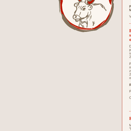
P
M
V
D
p
s
2
P
n
z
2
o
R
P
O
M
"