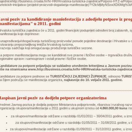
ajednicehttp://business.croatia.hr/hr-HR/Hrvatska-turisticka-zajednica/Potpore-HTZ-a/Potpo
uristickih-inicijativa-(projekti-proizvodi-dogadanja-manifestacije)?Y2lcMjMyNSxwXDI0Mg%3
Javni poziv za kandidiranje maniofestacija z adodjelu potpore iz p
manifestacijama" u 2011. godini
rvatska turistička zajednica će u 2011. godini financijski poduprijeti određeni broj zabavnih, spo
anifestacija koje doprinose:
 unapređivanju/obogaćivanju turističkog proizvoda/ ponude pojedine destinacije i Hrvatske u cj
 stvaranju prepoznatljivog imidža hrvatskog turizma,
 razvoju sadržaja koji omogućavaju produženje turističke sezone.
a potpore manifestacijama mogu se kandidirati sve pravne i fizičke osobe – trgovačka društva,
egionalne uprave i samouprave i ostali pravne i fizičke osobe.
andidature za potpore prijavljuju se sukladno utvrđenim kriterijima u Javnom poziv
iše na stranicama
www.http://business.croatia.hr/hr-HR/Hrvatska-turisticka-zajednic
andidature za potpore podnose se
TURISTIČKOJ ZAJEDNICI ŽUPANIJE
, odnosno
TURIS
a čijem području se manifestacija organizira,
najkasnije do 10. veljače 2011. godine.
Raspisan javni poziv za dodjelu potpore organizatorima
redmet Javnog poziva je dodjela potpore Ministarstva poljoprivrede, ribarstva i ruralnog razvo
rganizaciju skupova/manifestacija u 2011 godini u ukupnom iznosu od
4.860.000,00 kuna
i to
za skupove/manifestacije održane u razdoblju 01/01/2011 – 30/04/2011 godine, u izn
za skupove/manifestacije održane u razdoblju 01/05/2011 – 31/08/2011 godine, u 
za skupove/manifestacije održane u razdoblju 01/09/2011 – 31/12/2011 godine, u izn