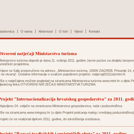
aslovnica
O nama
Aktivnosti
O Istri
Vijesti
Kontakt
Otvoreni natječaji Ministarstva turizma
inistarstvo turizma objavilo je dana 11. svibnja 2011. godine Javne pozive za dodjelu bespovr
urističkim projektima.
rijave se šalju preporučeno na adresu: „Ministarstvo turizma, 10000 ZAGREB, Prisavlje 14
 ne otvaraj“. Dodatne informacije o svakom pojedinom projektu:
natjecaji2011(at)mint.hr
iše o natječajima možete pogledati na stranicama Ministarstva turizma
www.mint.hr
u djelu Pr
ljedećeg linka
OTVORENI NATJEČAJI MINISTARSTVA TURIZMA
.
Projekt "Internacionalizacija hrvatskog gospodarstva" za 2011. god
bjavljeno 24. veljače na stranicama Ministarstva gospodarstva, rada i poduzetništva
iše na stranicama
www.mingorp.hr
(u djelu Projekti poticanja malog i srednjeg poduzetništva)
rojekt će se realizirati tijekom 2011. godine, do iskorištenja sredstava.
Projekt "Razvoj tradicijskih i umjetničkih obrta" za 2011. godinu