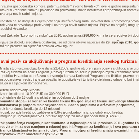
rvatska gospodarska komora, putem Zaklade "Izvorno hrvatsko" i ove je godine raspisala nat
otaknuti kreativne timove i pojedince na proizvodnju novih kvalitetnih i prepoznatljivih hrvatsk
tvaranja novih radnih mjesta.
redstva će se dodijeliti s ciljem poticanja istraživačkog rada i inovatorstva u proizvodnji novih 
roizvoda te povećanja proizvodnje i otvaranja novih radnih mjesta. Prijave na natječaj mogu pr
epublici Hrvatskoj.
ond Zaklade "Izvorno hrvatsko" za 2010. godinu iznosi
250.000 kn
, a ta će sredstva biti dod
rijave za dodjelu sredstava dostavljaju se od dana objave natječaja do
29. siječnja 2010. go
ožete preuzeti sa sljedećih stranica
www.hgk.hr
Javni poziv za uključivanje u program kreditiranja seoskog turizma
inistarstvo turizma objavilo je dana 22.4.2009. godine otvoreni javni poziv za uključivanje u
Razvoj turizma na selu" Program „Razvoj turizma na selu“ je poticajna mjera kreditiranja se
epublike Hrvatske uz državnu subvenciju kamata.Korisnici Programa su fizičke i pravne oso
ospodarstava i registrirane za obavljanje ugostiteljske i turističke djelatnosti odnosno koji im
sluga u seljačkom domaćinstvu.
riteriji odobravanja kredita:
 iznos kredita od 10.000 EUR do 300.000 EUR
 rok otplate do 15 godina s uključenim počekom do 1 godine
•
kamatna stopa - za korisnika kredita fiksna 8% godišnje uz fiksnu subvenciju Minist
inistarstva je potpora male vrijednosti sukladno propisima o državnim potporama)
 rok iskorištenja kredita je do 12 mjeseci
 trošak obrade kreditnog zahtjeva je 0,8% jednokratno na iznos odobrenog kredita
 moguće je ugovoriti jamstvo Hrvatske agencije za malo gospodarstvo (HAMAG)
ok podnošenja zahtjeva je kontinuirano, a najkasnije do 31. prosinca 2011. godine 
redviđenim za ove namjene u tekućoj godini. Program za kreditiranje i svu popratnu
tranica Ministarstva turizma (u djelu Programi potpora i kreditiranja)www.mint.hr ili
ttp://www.mint.hr/default.aspx?id=370