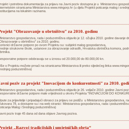
rojekt i potrebna dokumentacija za prijavu na Javni poziv dostupna je u Ministarstvu gospoda
nternetskim stranicama Ministarstva
www.mingorp.hr
(u djelu Projekti poticanja malog i sred
nstitucijama na lokalnim razinama.
Projekt "Obrazovanje u obrtništvu" za 2010. godinu
inistarstvo gospodarstva, rada i poduzetništva objavilo je 12. ožujka 2010. godine davanje 
Obrazovanje u obrtništvu" za 2010. godinu.
orisnici državne potpore po ovom Projektu su: subjekti malog gospodarstva,
rednje strukovne škole, ustanove za obrazovanje odraslih, Hrvatska obrtnička komora, pod
brtnika.
espovratne potpore odobravaju se u iznosu od 20.000,00 do 80.000,00 kn.
iše o Projektu možete prnaći na stranicama Ministarstva ili preko sljedećeg linka
www.mingor
rednjeg poduzetništva)
Javni poziv za projekt "Inovacijom do konkurentnosti" za 2010. god
inistarstvo gospodarstva, rada i poduzetništva objavilo je 26. veljače 2010. godine Javni pozi
espovratne državne potpore male vrijednosti u okviru Projekta ''INOVACIJOM DO KONKUR
pute za prijavitelje i pripadajući obrasci za prijavu se podižu u Ministarstvu gospodarstva, r
ukovara 78, a dostupne su i na web stranici Ministarstva gospodarstva, rada i poduzetništ
oticanja Malog i Srednjeg poduzetništva)
avni poziv traje 45 dana od dana objave Javnog poziva.
Projekt „Razvoj tradicijskih i umjetničkih obrta“