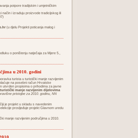
vanja potpore tradijskim i umjetničkim
način i izrađuju proizvode tradicijskog ili
07)
.hr
(u djelu Projekti poticanja malog i
odluku o poništenju natječaja za Mjere 5.,
čjima u 2010. godini
 boravka turista u turistički manje razvijenim
 uplaćuje na posebni račun Hrvatske
čun utvrđen propisima o prihodima za javne
turistički manje razvijenim dijelovima
boravišne pristojbe za 2010. godinu, NN
čiji je projekt u skladu s navedenim
selekcije prosljeđuje projekt Glavnom uredu
ički manje razvijenim područjima u 2010.
2010.