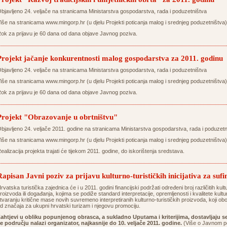
bjavljeno 24. veljače na stranicama Ministarstva gospodarstva, rada i poduzetništva
iše na stranicama
www.mingorp.hr
(u djelu Projekti poticanja malog i srednjeg poduzetništva)
ok za prijavu je 60 dana od dana objave Javnog poziva.
Projekt jačanje konkurentnosti malog gospodarstva za 2011. godinu
bjavljeno 24. veljače na stranicama Ministarstva gospodarstva, rada i poduzetništva
iše na stranicama
www.mingorp.hr
(u djelu Projekti poticanja malog i srednjeg poduzetništva)
ok za prijavu je 60 dana od dana objave Javnog poziva.
Projekt "Obrazovanje u obrtništvu"
bjavljeno 24. veljače 2011. godine na stranicama Ministarstva gospodarstva, rada i poduzetn
iše na stranicama
www.mingorp.hr
(u djelu Projekti poticanja malog i srednjeg poduzetništva)
ealizacija projekta trajati će tijekom 2011. godine, do iskorištenja sredstava.
Rapisan Javni poziv za prijavu kulturno-turističkih inicijativa za suf
rvatska turistička zajednica će i u 2011. godini financijski podržati određeni broj različitih kultur
roizvoda ili događanja, kojima se podiže standard interpretacije, opremljenosti i kvalitete kultu
tvaranju kritične mase novih suvremeno interpretiranih kulturno-turističkih proizvoda, koji 
d značaja za ukupni hrvatski turizam i njegovu promociju.
ahtjevi u obliku popunjenog obrasca, a sukladno Uputama i kriterijima, dostavljaju se
e području nalazi organizator, najkasnije do 10. veljače 2011. godine.
(Više o Javnom po