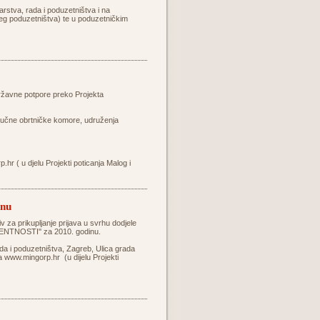
rstva, rada i poduzetništva i na
njeg poduzetništva) te u poduzetničkim
državne potpore preko Projekta
ručne obrtničke komore, udruženja
p.hr
( u djelu Projekti poticanja Malog i
inu
v za prikupljanje prijava u svrhu dodjele
ENTNOSTI'' za 2010. godinu.
ada i poduzetništva, Zagreb, Ulica grada
va
www.mingorp.hr
(u dijelu Projekti