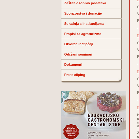
Zaštita osobnih podataka
O
Sponzorstva i donacije
V
R
Suradnja s institucijama
Propisi za agroturizme
O
Otvoreni natječaji
V
Održani seminari
R
Dokumenti
Press cliping
O
V
R
H
p
s
o
Z
s