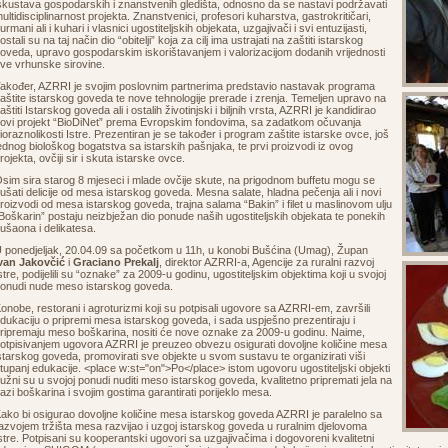
skustava gospodarskih i znanstvenih gledišta, odnosno da se nastavi podržavati
ultidisciplinarnost projekta. Znanstvenici, profesori kuharstva, gastrokritičari,
urmani ali i kuhari i vlasnici ugostiteljskih objekata, uzgajivači i svi entuzijasti,
ostali su na taj način dio “obitelji” koja za cilj ima ustrajati na zaštiti istarskog
oveda, upravo gospodarskim iskorištavanjem i valorizacijom dodanih vrijednosti
ve vrhunske sirovine.
akođer, AZRRI je svojim poslovnim partnerima predstavio nastavak programa
aštite istarskog goveda te nove tehnologije prerade i zrenja. Temeljen upravo na
aštiti Istarskog goveda ali i ostalih životinjski i biljnih vrsta, AZRRI je kandidirao
ovi projekt “BioDiNet” prema Evropskim fondovima, sa zadatkom očuvanja
ioraznolikosti Istre. Prezentiran je se također i program zaštite istarske ovce, još
ednog biološkog bogatstva sa istarskih pašnjaka, te prvi proizvodi iz ovog
rojekta, ovčiji sir i skuta istarske ovce.
sim sira starog 8 mjeseci i mlade ovčije skute, na prigodnom buffetu mogu se
ušati delicije od mesa istarskog goveda. Mesna salate, hladna pečenja ali i novi
roizvodi od mesa istarskog goveda, trajna salama “Bakin” i filet u maslinovom ulju
Boškarin” postaju neizbježan dio ponude naših ugostiteljskih objekata te ponekih
ušaona i delikatesa.
 ponedjeljak, 20.04.09 sa početkom u 11h, u konobi Bušćina (Umag), Župan
van Jakovčić
i
Graciano Prekalj
, direktor AZRRI-a, Agencije za ruralni razvoj
stre, podijelili su “oznake” za 2009-u godinu, ugostiteljskim objektima koji u svojoj
onudi nude meso istarskog goveda.
onobe, restorani i agroturizmi koji su potpisali ugovore sa AZRRI-em, završili
dukaciju o pripremi mesa istarskog goveda, i sada uspješno prezentiraju i
ripremaju meso boškarina, nositi će nove oznake za 2009-u godinu. Naime,
otpisivanjem ugovora AZRRI je preuzeo obvezu osigurati dovoljne količine mesa
starskog goveda, promovirati sve objekte u svom sustavu te organizirati viši
tupanj edukacije. <place w:st="on">Po</place> istom ugovoru ugostiteljski objekti
užni su u svojoj ponudi nuditi meso istarskog goveda, kvalitetno pripremati jela na
azi boškarina i svojim gostima garantirati porijeklo mesa.
ako bi osigurao dovoljne količine mesa istarskog goveda AZRRI je paralelno sa
azvojem tržišta mesa razvijao i uzgoj istarskog goveda u ruralnim djelovoma
stre. Potpisani su kooperantski ugovori sa uzgajivačima i dogovoreni kvalitetni