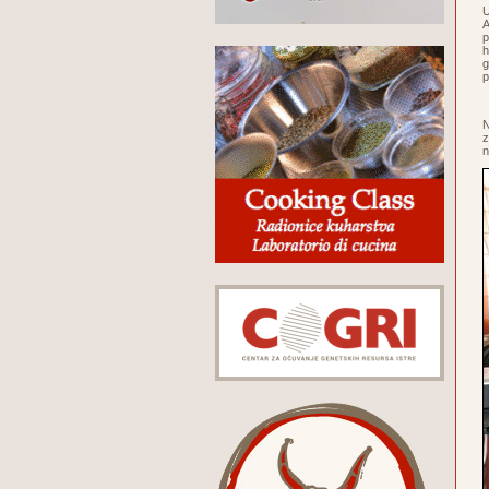
U
A
p
h
g
p
N
z
n