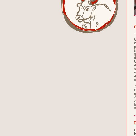
U
k
p
(
g
d
U
A
s
r
A
u
Z
G
p
Ž
z
i
d
U
I