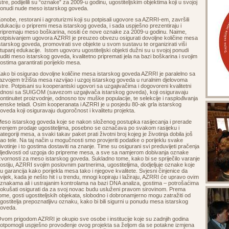
stre, podijelili su “oznake” za 2009-u godinu, ugostiteljskim objektima koji u svojoj
onudi nude meso istarskog goveda.
onobe, restorani i agroturizmi koji su potpisali ugovore sa AZRRI-em, završili
dukaciju o pripremi mesa istarskog goveda, i sada uspješno prezentiraju i
ripremaju meso boškarina, nositi će nove oznake za 2009-u godinu. Naime,
otpisivanjem ugovora AZRRI je preuzeo obvezu osigurati dovoljne količine mesa
starskog goveda, promovirati sve objekte u svom sustavu te organizirati viši
tupanj edukacije. Istom ugovoru ugostiteljski objekti dužni su u svojoj ponudi
uditi meso istarskog goveda, kvalitetno pripremati jela na bazi boškarina i svojim
ostima garantirati porijeklo mesa.
ako bi osigurao dovoljne količine mesa istarskog goveda AZRRI je paralelno sa
azvojem tržišta mesa razvijao i uzgoj istarskog goveda u ruralnim djelovoma
stre. Potpisani su kooperantski ugovori sa uzgajivačima i dogovoreni kvalitetni
dnosi sa SUIGOM (savezom uzgajivača istarskog goveda), koji osiguravaju
ontinuitet proizvodnje, odnosno tov muške populacije, te selekcije i rasplođivanja
enske teladi. Osim kooperanata i AZRRI je u posjedu 80-ak grla istarskog
oveda koji osiguravaju dugoročnost i kvalitetu projekta.
eso istarskog goveda koje se nakon složenog postupka rasijecanja i prerade
renjem prodaje ugostiteljima, posebno se označava po svakom rasijeku i
ategoriji mesa, a svaki takav paket prati životni broj kojeg je životinja dobila još
ao tele. Na taj način u mogučnosti smo provjeriti podatke o porijeklu svake
ivotinje i to gostima dostaviti na znanje. Time su osigurani svi preduvijeti pračenja
ljedivosti od uzgoja do pripreme mesa, a sve sa namjerom dobivanja oznake
zvornosti za meso istarskog goveda. Sukladno tome, kako bi se spriječilo varanje
ostiju, AZRRI svojim poslovnim partnerima, ugostiteljima, dodjeljuje oznake koje
u garancija kako porijekla mesa tako i njegove kvalitete. Svjesni činjenice da
vijek, kada je nešto hit i u trendu, mnogi kopiraju i lažiraju, AZRRI će upravo ovim
znakama ali i ustrajanim kontrolama na bazi DNA analiza, gostima – potrošaćima
okušati osigurati da za svoj novac budu usluženi pravom sirovinom. Prema
ome, gosti ugostiteljskih objekata, slobodno i dobronamjerno mogu zatražiti od
gostitelja prepoznatljivu oznaku, kako bi bili sigurni u ponudu mesa istarskog
goveda.
vom prigodom AZRRI je okupio sve osobe i institucije koje su zadnjih godina
otpomogli uspješno provođenje ovog projekta sa željom da se potakne izmjena