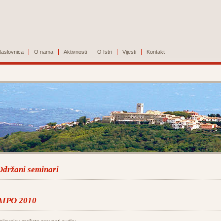
aslovnica
O nama
Aktivnosti
O Istri
Vijesti
Kontakt
Održani seminari
AIPO 2010