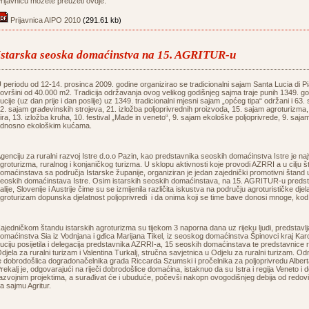
rijavnicu možete preuzeti ovdje:
Prijavnica AIPO 2010
(291.61 kb)
Istarska seoska domaćinstva na 15. AGRITUR-u
 periodu od 12-14. prosinca 2009. godine organizirao se tradicionalni sajam Santa Lucia di Pia
ovršini od 40.000 m2. Tradicija održavanja ovog velikog godišnjeg sajma traje punih 1349. go
ucije (uz dan prije i dan poslije) uz 1349. tradicionalni mjesni sajam „općeg tipa“ održani i 63.
2. sajam građevinskih strojeva, 21. izložba poljoprivrednih proizvoda, 15. sajam agroturizma, 
ira, 13. izložba kruha, 10. festival „Made in veneto“, 9. sajam ekološke poljoprivrede, 9. saja
dnosno ekološkim kućama.
genciju za ruralni razvoj Istre d.o.o Pazin, kao predstavnika seoskih domaćinstva Istre je
groturizma, ruralnog i konjaničkog turizma. U sklopu aktivnosti koje provodi AZRRI a u cilju 
omaćinstava sa područja Istarske županije, organiziran je jedan zajednički promotivni štand 
eoskih domaćinstava Istre. Osim istarskih seoskih domaćinstava, na 15. AGRITUR-u predstavili
talije, Slovenije i Austrije čime su se izmijenila različita iskustva na području agroturističke dje
groturizam dopunska djelatnost poljoprivredi i da onima koji se time bave donosi mnoge, kod 
ajedničkom štandu istarskih agroturizma su tijekom 3 naporna dana uz rijeku ljudi, predstavl
omaćinstva Sia iz Vodnjana i gđica Marijana Tikel, iz seoskog domaćinstva Špinovci kraj Kar
uciju posijetila i delegacija predstavnika AZRRI-a, 15 seoskih domaćinstava te predstavnice
djela za ruralni turizam i Valentina Turkalj, stručna savjetnica u Odjelu za ruralni turizam. 
e dobrodošlica dogradonačelnika grada Riccarda Szumski i pročelnika za poljoprivredu Alber
rekalj je, odgovarajući na riječi dobrodošlice domaćina, istaknuo da su Istra i regija Veneto i
azvojnim projektima, a surađivat će i ubuduće, počevši nakopn ovogodišnjeg debija od redovi
a sajmu Agritur.