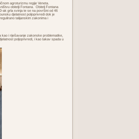
pičnom agroturizmu regije Veneta.
ištvu obitelji Fontana. Obitelj Fontana
0-ak grla svinja te se na površini od 46
nsku djelatnost poljoprivredi dok je
egulirano talijanskim zakonima i
 kao i riješavanje zakonske problematike,
djelatnost poljoprivredi, i kao takav spada u