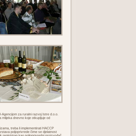
Agencijom za ruralni razvoj Istre d.o.o.
ra mlijeka dnevno koje otkupljuje od
izama, treba li implementirati HACCP
rstava poljoprivrede čime se djelatnost
k registriran kao poljoprivredni proizvođač.