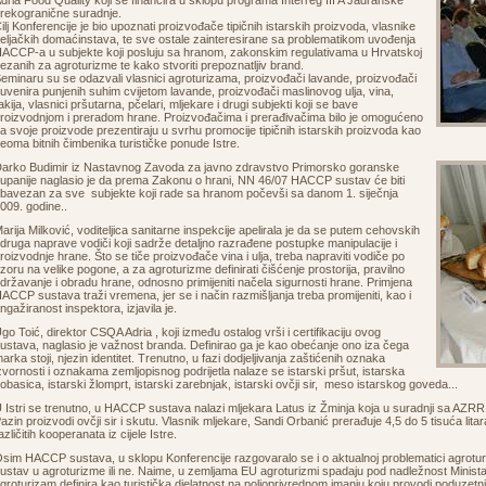
dria Food Quality koji se financira u sklopu programa Interreg III A Jadranske
rekogranične suradnje.
ilj Konferencije je bio upoznati proizvođače tipičnih istarskih proizvoda, vlasnike
eljačkih domaćinstava, te sve ostale zainteresirane sa problematikom uvođenja
ACCP-a u subjekte koji posluju sa hranom, zakonskim regulativama u Hrvatskoj
ezanih za agroturizme te kako stvoriti prepoznatljiv brand.
eminaru su se odazvali vlasnici agroturizama, proizvođači lavande, proizvođači
uvenira punjenih suhim cvijetom lavande, proizvođači maslinovog ulja, vina,
akija, vlasnici pršutarna, pčelari, mljekare i drugi subjekti koji se bave
roizvodnjom i preradom hrane. Proizvođačima i prerađivačima bilo je omogućeno
a svoje proizvode prezentiraju u svrhu promocije tipičnih istarskih proizvoda kao
eoma bitnih čimbenika turističke ponude Istre.
arko Budimir iz Nastavnog Zavoda za javno zdravstvo Primorsko goranske
upanije naglasio je da prema Zakonu o hrani, NN 46/07 HACCP sustav će biti
bavezan za sve subjekte koji rade sa hranom počevši sa danom 1. siječnja
009. godine..
arija Milković, voditeljica sanitarne inspekcije apelirala je da se putem cehovskih
druga naprave vodiči koji sadrže detaljno razrađene postupke manipulacije i
roizvodnje hrane. Što se tiče proizvođače vina i ulja, treba napraviti vodiče po
zoru na velike pogone, a za agroturizme definirati čišćenje prostorija, pravilno
državanje i obradu hrane, odnosno primijeniti načela sigurnosti hrane. Primjena
ACCP sustava traži vremena, jer se i način razmišljanja treba promijeniti, kao i
ngažiranost inspektora, izjavila je.
go Toić, direktor CSQA Adria , koji između ostalog vrši i certifikaciju ovog
ustava, naglasio je važnost branda. Definirao ga je kao obećanje ono iza čega
arka stoji, njezin identitet. Trenutno, u fazi dodjeljivanja zaštićenih oznaka
zvornosti i oznakama zemljopisnog podrijetla nalaze se istarski pršut, istarska
obasica, istarski žlomprt, istarski zarebnjak, istarski ovčji sir, meso istarskog goveda...
 Istri se trenutno, u HACCP sustava nalazi mljekara Latus iz Žminja koja u suradnji sa AZRRI-
azin proizvodi ovčji sir i skutu. Vlasnik mljekare, Sandi Orbanić prerađuje 4,5 do 5 tisuća lita
azličitih kooperanata iz cijele Istre.
sim HACCP sustava, u sklopu Konferencije razgovaralo se i o aktualnoj problematici agrotur
ustav u agroturizme ili ne. Naime, u zemljama EU agroturizmi spadaju pod nadležnost Minista
groturizam definira kao turistička djelatnost na poljoprivrednom imanju koju provodi poduzetni