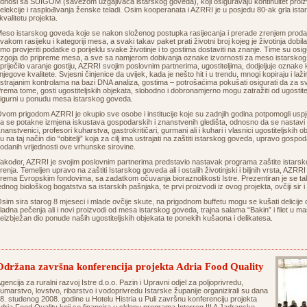
dnosi sa SUIGOM (savezom uzgajivača istarskog goveda), koji osiguravaju kontinuitet proiz
elekcije i rasplođivanja ženske teladi. Osim kooperanata i AZRRI je u posjedu 80-ak grla ist
 kvalitetu projekta.
eso istarskog goveda koje se nakon složenog postupka rasijecanja i prerade zrenjem proda
vakom rasijeku i kategoriji mesa, a svaki takav paket prati životni broj kojeg je životinja dobil
mo provjeriti podatke o porijeklu svake životinje i to gostima dostaviti na znanje. Time su osigu
zgoja do pripreme mesa, a sve sa namjerom dobivanja oznake izvornosti za meso istarskog
priječilo varanje gostiju, AZRRI svojim poslovnim partnerima, ugostiteljima, dodjeljuje oznake
 njegove kvalitete. Svjesni činjenice da uvijek, kada je nešto hit i u trendu, mnogi kopiraju i l
strajanim kontrolama na bazi DNA analiza, gostima – potrošaćima pokušati osigurati da za 
rema tome, gosti ugostiteljskih objekata, slobodno i dobronamjerno mogu zatražiti od ugostitel
sigurni u ponudu mesa istarskog goveda.
vom prigodom AZRRI je okupio sve osobe i institucije koje su zadnjih godina potpomogli usp
a se potakne izmjena iskustava gospodarskih i znanstvenih gledišta, odnosno da se nastavi po
nanstvenici, profesori kuharstva, gastrokritičari, gurmani ali i kuhari i vlasnici ugostiteljskih obj
u na taj način dio “obitelji” koja za cilj ima ustrajati na zaštiti istarskog goveda, upravo gosp
odanih vrijednosti ove vrhunske sirovine.
akođer, AZRRI je svojim poslovnim partnerima predstavio nastavak programa zaštite istarsko
renja. Temeljen upravo na zaštiti Istarskog goveda ali i ostalih životinjski i biljnih vrsta, AZRR
rema Evropskim fondovima, sa zadatkom očuvanja bioraznolikosti Istre. Prezentiran je se tak
ednog biološkog bogatstva sa istarskih pašnjaka, te prvi proizvodi iz ovog projekta, ovčiji sir 
sim sira starog 8 mjeseci i mlade ovčije skute, na prigodnom buffetu mogu se kušati delicij
ladna pečenja ali i novi proizvodi od mesa istarskog goveda, trajna salama “Bakin” i filet u m
eizbježan dio ponude naših ugostiteljskih objekata te ponekih kušaona i delikatesa.
Održana završna konferencija projekta Adria Food Quality
gencija za ruralni razvoj Istre d.o.o. Pazin i Upravni odjel za poljoprivredu,
umarstvo, lovstvo, ribarstvo i vodoprivredu Istarske županije organizirali su dana
8. studenog 2008. godine u Hotelu Histria u Puli završnu konferenciju projekta