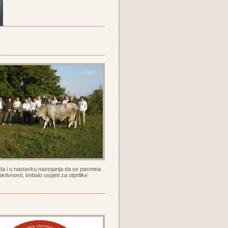
da i u nastavku nastojanja da se pasmina
ivnosti, trebalo uspjeti za otprilike