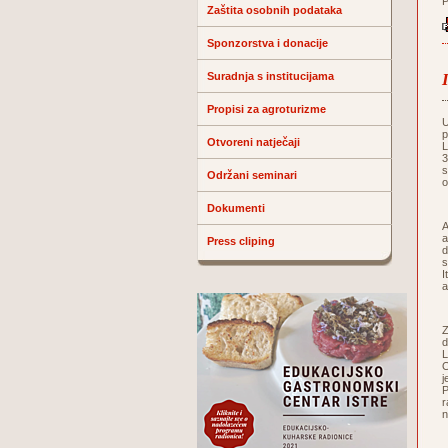
P
Zaštita osobnih podataka
Sponzorstva i donacije
Suradnja s institucijama
Propisi za agroturizme
U
p
Otvoreni natječaji
L
3
s
Održani seminari
o
Dokumenti
A
a
Press cliping
d
s
I
a
Z
d
L
O
j
P
r
n