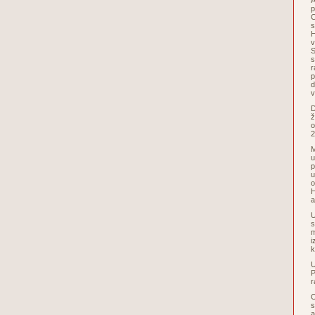
A
p
C
s
H
v
S
s
r
p
d
v
D
ž
o
2
M
u
p
u
o
H
a
U
s
m
i
k
U
P
r
O
s
a