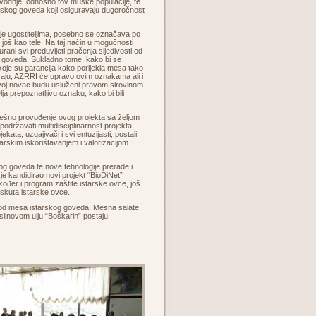
vodnje, odnosno tov muške populacije, te
arskog goveda koji osiguravaju dugoročnost
je ugostiteljima, posebno se označava po
a još kao tele. Na taj način u mogučnosti
rani svi preduvijeti pračenja sljedivosti od
 goveda. Sukladno tome, kako bi se
 koje su garancija kako porijekla mesa tako
ažiraju, AZRRI će upravo ovim oznakama ali i
svoj novac budu usluženi pravom sirovinom.
ja prepoznatljivu oznaku, kako bi bili
ješno provođenje ovog projekta sa željom
državati multidisciplinarnost projekta.
ekata, uzgajivači i svi entuzijasti, postali
odarskim iskorištavanjem i valorizacijom
g goveda te nove tehnologije prerade i
I je kandidirao novi projekt “BioDiNet”
ođer i program zaštite istarske ovce, još
i skuta istarske ovce.
e od mesa istarskog goveda. Mesna salate,
aslinovom ulju “Boškarin” postaju