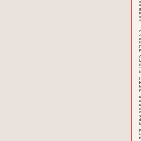
i
m
g
p
g
o
T
z
z
n
b
j
p
O
k
p
“
k
U
I
I
p
K
e
p
p
i
s
d
b
K
r
I