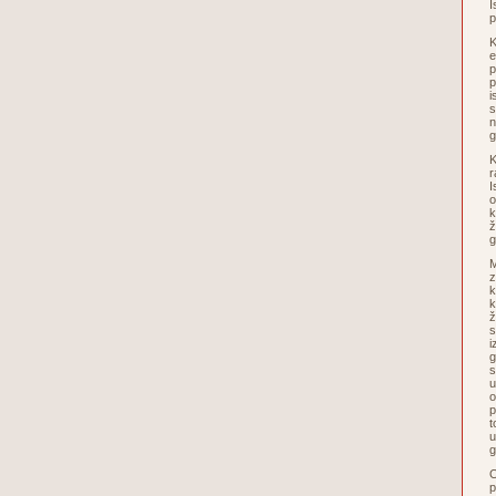
I
p
K
e
p
p
i
s
n
g
K
r
I
o
k
ž
g
M
z
k
k
ž
s
i
g
s
u
o
p
t
u
O
p