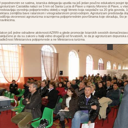
 popodnevnim se satima, istarska delegacija uputila na još jedan poučno edukativni posjet ti
groturizam Castaldia nalazi se 5 km od Santa Lucia di Piave u mjestu Moreno di Piave, u vlasn
redstavljaju osrednju poljoprivrednu obitelj u regiji Veneto koja raspolaže sa 20 grla goveda, 1
ektara zemljišta bave ratarskom i vinogradarskom proizvodnjom. Agroturizam predstavlja dopu
odišnja otvorenost agroturizma srazmjerna poljoprivrednim površinama koje obrađuju, što je r
ravilnicima.
akon još jedne odrađene aktivnosti AZRRI-a glede promocije Istarskih seoskih domaćinstava
aključeno je da su zakoni u Italiji vidno drugačiji od hrvatskih, te da je agroturizam dopunska 
adležnost Ministarstva poljoprivrede a ne Ministarsva turizma.