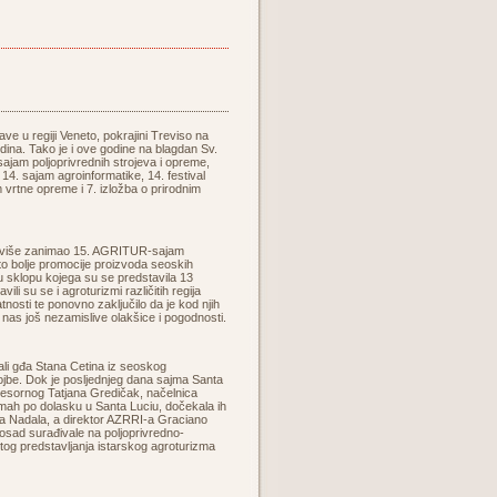
ve u regiji Veneto, pokrajini Treviso na
dina. Tako je i ove godine na blagdan Sv.
 sajam poljoprivrednih strojeva i opreme,
14. sajam agroinformatike, 14. festival
m vrtne opreme i 7. izložba o prirodnim
 najviše zanimao 15. AGRITUR-sajam
što bolje promocije proizvoda seoskih
u sklopu kojega su se predstavila 13
 su se i agroturizmi različitih regija
latnosti te ponovno zaključilo da je kod njih
nas još nezamislive olakšice i pogodnosti.
jali gđa Stana Cetina iz seoskog
ojbe. Dok je posljednjeg dana sajma Santa
 resornog Tatjana Gredičak, načelnica
Odmah po dolasku u Santa Luciu, dočekala ih
ta Nadala, a direktor AZRRI-a Graciano
 dosad surađivale na poljoprivredno-
tog predstavljanja istarskog agroturizma