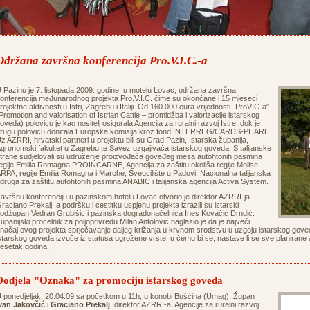
Održana završna konferencija Pro.V.I.C.-a
 Pazinu je 7. listopada 2009. godine, u motelu Lovac, održana završna
onferencija međunarodnog projekta Pro.V.I.C. čime su okončane i 15 mjeseci
rojektne aktivnosti u Istri, Zagrebu i Italiji. Od 160.000 eura vrijednosti -ProVIC-a"
Promotion and valorisation of Istrian Cattle – promidžba i valorizacije istarskog
oveda) polovicu je kao nositelj osigurala Agencija za ruralni razvoj Istre, dok je
rugu polovicu donirala Europska komisija kroz fond INTERREG/CARDS-PHARE.
z AZRRI, hrvatski partneri u projektu bili su Grad Pazin, Istarska županija,
gronomski fakultet u Zagrebu te Savez uzgajivača istarskog goveda. S talijanske
trane sudjelovali su udruženje proizvođača goveđeg mesa autohtonih pasmina
egije Emilia Romagna PROINCARNE, Agencija za zaštitu okoliša regije Molise
RPA, regije Emilia Romagna i Marche, Sveucilište u Padovi. Nacionalna talijanska
druga za zaštitu autohtonih pasmina ANABIC i talijanska agencija Activa System.
avršnu konferenciju u pazinskom hotelu Lovac otvorio je direktor AZRRI-ja
raciano Prekalj, a podršku i cestitku uspjehu projekta izrazili su istarski
odžupan Vedran Grubišic i pazinska dogradonačelnica Ines Kovačić Drndić.
upanijski procelnik za poljoprivredu Milan Antolović naglasio je da je najveći
načaj ovog projekta sprječavanje daljeg križanja u krvnom srodstvu u uzgoju istarskog gove
starskog goveda izvuče iz statusa ugrožene vrste, u čemu bi se, nastave li se sve planirane akt
esetak godina.
Dodjela "Oznaka" za promociju istarskog goveda
 ponedjeljak, 20.04.09 sa početkom u 11h, u konobi Bušćina (Umag), Župan
van Jakovčić
i
Graciano Prekalj
, direktor AZRRI-a, Agencije za ruralni razvoj