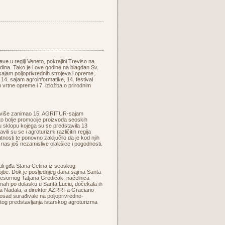
ve u regiji Veneto, pokrajini Treviso na
dina. Tako je i ove godine na blagdan Sv.
 sajam poljoprivrednih strojeva i opreme,
14. sajam agroinformatike, 14. festival
m vrtne opreme i 7. izložba o prirodnim
 najviše zanimao 15. AGRITUR-sajam
što bolje promocije proizvoda seoskih
u sklopu kojega su se predstavila 13
 su se i agroturizmi različitih regija
latnosti te ponovno zaključilo da je kod njih
nas još nezamislive olakšice i pogodnosti.
jali gđa Stana Cetina iz seoskog
ojbe. Dok je posljednjeg dana sajma Santa
 resornog Tatjana Gredičak, načelnica
Odmah po dolasku u Santa Luciu, dočekala ih
ta Nadala, a direktor AZRRI-a Graciano
 dosad surađivale na poljoprivredno-
tog predstavljanja istarskog agroturizma