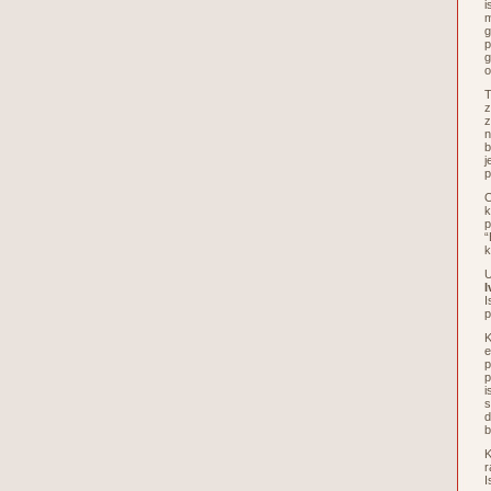
i
m
g
p
g
o
T
z
z
n
b
j
p
O
k
p
“
k
U
I
I
p
K
e
p
p
i
s
d
b
K
r
I