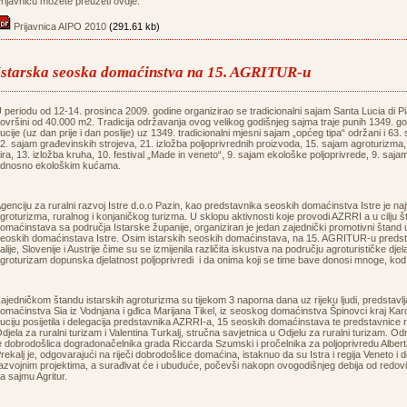
rijavnicu možete preuzeti ovdje:
Prijavnica AIPO 2010
(291.61 kb)
Istarska seoska domaćinstva na 15. AGRITUR-u
 periodu od 12-14. prosinca 2009. godine organizirao se tradicionalni sajam Santa Lucia di Pia
ovršini od 40.000 m2. Tradicija održavanja ovog velikog godišnjeg sajma traje punih 1349. go
ucije (uz dan prije i dan poslije) uz 1349. tradicionalni mjesni sajam „općeg tipa“ održani i 63.
2. sajam građevinskih strojeva, 21. izložba poljoprivrednih proizvoda, 15. sajam agroturizma, 
ira, 13. izložba kruha, 10. festival „Made in veneto“, 9. sajam ekološke poljoprivrede, 9. saja
dnosno ekološkim kućama.
genciju za ruralni razvoj Istre d.o.o Pazin, kao predstavnika seoskih domaćinstva Istre je
groturizma, ruralnog i konjaničkog turizma. U sklopu aktivnosti koje provodi AZRRI a u cilju 
omaćinstava sa područja Istarske županije, organiziran je jedan zajednički promotivni štand 
eoskih domaćinstava Istre. Osim istarskih seoskih domaćinstava, na 15. AGRITUR-u predstavili
talije, Slovenije i Austrije čime su se izmijenila različita iskustva na području agroturističke dje
groturizam dopunska djelatnost poljoprivredi i da onima koji se time bave donosi mnoge, kod 
ajedničkom štandu istarskih agroturizma su tijekom 3 naporna dana uz rijeku ljudi, predstavl
omaćinstva Sia iz Vodnjana i gđica Marijana Tikel, iz seoskog domaćinstva Špinovci kraj Kar
uciju posijetila i delegacija predstavnika AZRRI-a, 15 seoskih domaćinstava te predstavnice
djela za ruralni turizam i Valentina Turkalj, stručna savjetnica u Odjelu za ruralni turizam. 
e dobrodošlica dogradonačelnika grada Riccarda Szumski i pročelnika za poljoprivredu Alber
rekalj je, odgovarajući na riječi dobrodošlice domaćina, istaknuo da su Istra i regija Veneto i
azvojnim projektima, a surađivat će i ubuduće, počevši nakopn ovogodišnjeg debija od redovi
a sajmu Agritur.