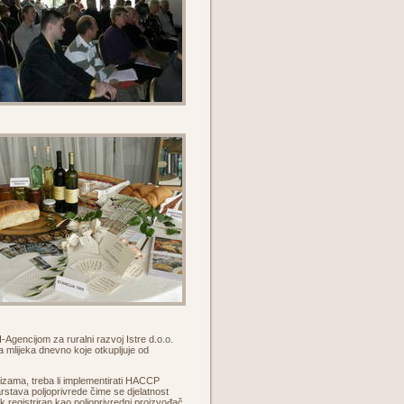
Agencijom za ruralni razvoj Istre d.o.o.
ra mlijeka dnevno koje otkupljuje od
izama, treba li implementirati HACCP
rstava poljoprivrede čime se djelatnost
k registriran kao poljoprivredni proizvođač.