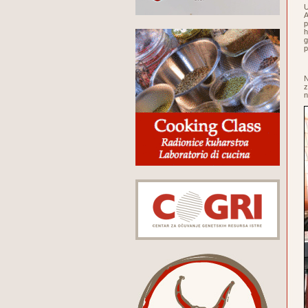
U
A
p
h
g
p
N
z
n