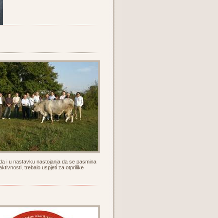
da i u nastavku nastojanja da se pasmina
ivnosti, trebalo uspjeti za otprilike