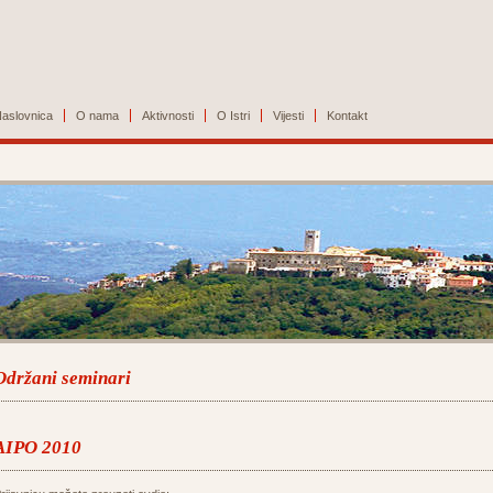
aslovnica
O nama
Aktivnosti
O Istri
Vijesti
Kontakt
Održani seminari
AIPO 2010