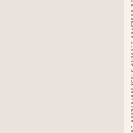
I
p
K
e
p
p
i
s
n
g
K
r
I
o
k
ž
g
M
z
k
k
ž
s
i
g
s
u
o
p
t
u
O
p