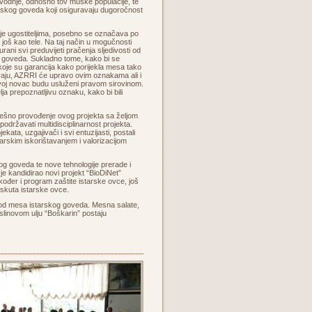
vodnje, odnosno tov muške populacije, te
arskog goveda koji osiguravaju dugoročnost
je ugostiteljima, posebno se označava po
a još kao tele. Na taj način u mogučnosti
rani svi preduvijeti pračenja sljedivosti od
 goveda. Sukladno tome, kako bi se
 koje su garancija kako porijekla mesa tako
ažiraju, AZRRI će upravo ovim oznakama ali i
svoj novac budu usluženi pravom sirovinom.
ja prepoznatljivu oznaku, kako bi bili
ješno provođenje ovog projekta sa željom
državati multidisciplinarnost projekta.
ekata, uzgajivači i svi entuzijasti, postali
odarskim iskorištavanjem i valorizacijom
g goveda te nove tehnologije prerade i
I je kandidirao novi projekt “BioDiNet”
ođer i program zaštite istarske ovce, još
i skuta istarske ovce.
e od mesa istarskog goveda. Mesna salate,
aslinovom ulju “Boškarin” postaju