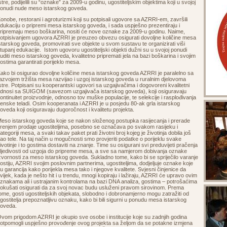
stre, podijelili su “oznake” za 2009-u godinu, ugostiteljskim objektima koji u svojoj
onudi nude meso istarskog goveda.
onobe, restorani i agroturizmi koji su potpisali ugovore sa AZRRI-em, završili
dukaciju o pripremi mesa istarskog goveda, i sada uspješno prezentiraju i
ripremaju meso boškarina, nositi će nove oznake za 2009-u godinu. Naime,
otpisivanjem ugovora AZRRI je preuzeo obvezu osigurati dovoljne količine mesa
starskog goveda, promovirati sve objekte u svom sustavu te organizirati viši
tupanj edukacije. Istom ugovoru ugostiteljski objekti dužni su u svojoj ponudi
uditi meso istarskog goveda, kvalitetno pripremati jela na bazi boškarina i svojim
ostima garantirati porijeklo mesa.
ako bi osigurao dovoljne količine mesa istarskog goveda AZRRI je paralelno sa
azvojem tržišta mesa razvijao i uzgoj istarskog goveda u ruralnim djelovoma
stre. Potpisani su kooperantski ugovori sa uzgajivačima i dogovoreni kvalitetni
dnosi sa SUIGOM (savezom uzgajivača istarskog goveda), koji osiguravaju
ontinuitet proizvodnje, odnosno tov muške populacije, te selekcije i rasplođivanja
enske teladi. Osim kooperanata i AZRRI je u posjedu 80-ak grla istarskog
oveda koji osiguravaju dugoročnost i kvalitetu projekta.
eso istarskog goveda koje se nakon složenog postupka rasijecanja i prerade
renjem prodaje ugostiteljima, posebno se označava po svakom rasijeku i
ategoriji mesa, a svaki takav paket prati životni broj kojeg je životinja dobila još
ao tele. Na taj način u mogučnosti smo provjeriti podatke o porijeklu svake
ivotinje i to gostima dostaviti na znanje. Time su osigurani svi preduvijeti pračenja
ljedivosti od uzgoja do pripreme mesa, a sve sa namjerom dobivanja oznake
zvornosti za meso istarskog goveda. Sukladno tome, kako bi se spriječilo varanje
ostiju, AZRRI svojim poslovnim partnerima, ugostiteljima, dodjeljuje oznake koje
u garancija kako porijekla mesa tako i njegove kvalitete. Svjesni činjenice da
vijek, kada je nešto hit i u trendu, mnogi kopiraju i lažiraju, AZRRI će upravo ovim
znakama ali i ustrajanim kontrolama na bazi DNA analiza, gostima – potrošaćima
okušati osigurati da za svoj novac budu usluženi pravom sirovinom. Prema
ome, gosti ugostiteljskih objekata, slobodno i dobronamjerno mogu zatražiti od
gostitelja prepoznatljivu oznaku, kako bi bili sigurni u ponudu mesa istarskog
goveda.
vom prigodom AZRRI je okupio sve osobe i institucije koje su zadnjih godina
otpomogli uspješno provođenje ovog projekta sa željom da se potakne izmjena