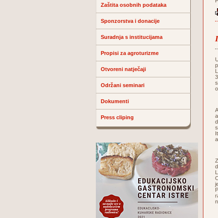
P
Zaštita osobnih podataka
Sponzorstva i donacije
Suradnja s institucijama
Propisi za agroturizme
U
p
Otvoreni natječaji
L
3
s
Održani seminari
o
Dokumenti
A
a
Press cliping
d
s
I
a
Z
d
L
O
j
P
r
n