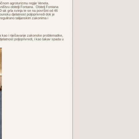
pičnom agroturizmu regije Veneta.
ištvu obitelji Fontana. Obitelj Fontana
0-ak grla svinja te se na površini od 46
nsku djelatnost poljoprivredi dok je
egulirano talijanskim zakonima i
 kao i riješavanje zakonske problematike,
djelatnost poljoprivredi, i kao takav spada u