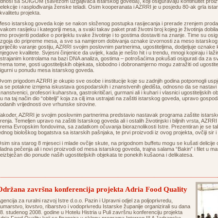
dnosi sa SUIGOM (savezom uzgajivača istarskog goveda), koji osiguravaju kontinuitet proiz
elekcije i rasplođivanja ženske teladi. Osim kooperanata i AZRRI je u posjedu 80-ak grla ist
 kvalitetu projekta.
eso istarskog goveda koje se nakon složenog postupka rasijecanja i prerade zrenjem proda
vakom rasijeku i kategoriji mesa, a svaki takav paket prati životni broj kojeg je životinja dobil
mo provjeriti podatke o porijeklu svake životinje i to gostima dostaviti na znanje. Time su osigu
zgoja do pripreme mesa, a sve sa namjerom dobivanja oznake izvornosti za meso istarskog
priječilo varanje gostiju, AZRRI svojim poslovnim partnerima, ugostiteljima, dodjeljuje oznake
 njegove kvalitete. Svjesni činjenice da uvijek, kada je nešto hit i u trendu, mnogi kopiraju i l
strajanim kontrolama na bazi DNA analiza, gostima – potrošaćima pokušati osigurati da za 
rema tome, gosti ugostiteljskih objekata, slobodno i dobronamjerno mogu zatražiti od ugostitel
sigurni u ponudu mesa istarskog goveda.
vom prigodom AZRRI je okupio sve osobe i institucije koje su zadnjih godina potpomogli usp
a se potakne izmjena iskustava gospodarskih i znanstvenih gledišta, odnosno da se nastavi po
nanstvenici, profesori kuharstva, gastrokritičari, gurmani ali i kuhari i vlasnici ugostiteljskih obj
u na taj način dio “obitelji” koja za cilj ima ustrajati na zaštiti istarskog goveda, upravo gosp
odanih vrijednosti ove vrhunske sirovine.
akođer, AZRRI je svojim poslovnim partnerima predstavio nastavak programa zaštite istarsko
renja. Temeljen upravo na zaštiti Istarskog goveda ali i ostalih životinjski i biljnih vrsta, AZRR
rema Evropskim fondovima, sa zadatkom očuvanja bioraznolikosti Istre. Prezentiran je se tak
ednog biološkog bogatstva sa istarskih pašnjaka, te prvi proizvodi iz ovog projekta, ovčiji sir 
sim sira starog 8 mjeseci i mlade ovčije skute, na prigodnom buffetu mogu se kušati delicij
ladna pečenja ali i novi proizvodi od mesa istarskog goveda, trajna salama “Bakin” i filet u m
eizbježan dio ponude naših ugostiteljskih objekata te ponekih kušaona i delikatesa.
Održana završna konferencija projekta Adria Food Quality
gencija za ruralni razvoj Istre d.o.o. Pazin i Upravni odjel za poljoprivredu,
umarstvo, lovstvo, ribarstvo i vodoprivredu Istarske županije organizirali su dana
8. studenog 2008. godine u Hotelu Histria u Puli završnu konferenciju projekta