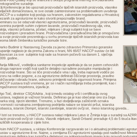
dria Food Quality koji se financira u sklopu programa Interreg III A Jadranske
rekogranične suradnje.
ilj Konferencije je bio upoznati proizvođače tipičnih istarskih proizvoda, vlasnike
eljačkih domaćinstava, te sve ostale zainteresirane sa problematikom uvođenja
ACCP-a u subjekte koji posluju sa hranom, zakonskim regulativama u Hrvatskoj
ezanih za agroturizme te kako stvoriti prepoznatljiv brand.
eminaru su se odazvali vlasnici agroturizama, proizvođači lavande, proizvođači
uvenira punjenih suhim cvijetom lavande, proizvođači maslinovog ulja, vina,
akija, vlasnici pršutarna, pčelari, mljekare i drugi subjekti koji se bave
roizvodnjom i preradom hrane. Proizvođačima i prerađivačima bilo je omogućeno
a svoje proizvode prezentiraju u svrhu promocije tipičnih istarskih proizvoda kao
eoma bitnih čimbenika turističke ponude Istre.
arko Budimir iz Nastavnog Zavoda za javno zdravstvo Primorsko goranske
upanije naglasio je da prema Zakonu o hrani, NN 46/07 HACCP sustav će biti
bavezan za sve subjekte koji rade sa hranom počevši sa danom 1. siječnja
009. godine..
arija Milković, voditeljica sanitarne inspekcije apelirala je da se putem cehovskih
druga naprave vodiči koji sadrže detaljno razrađene postupke manipulacije i
roizvodnje hrane. Što se tiče proizvođače vina i ulja, treba napraviti vodiče po
zoru na velike pogone, a za agroturizme definirati čišćenje prostorija, pravilno
državanje i obradu hrane, odnosno primijeniti načela sigurnosti hrane. Primjena
ACCP sustava traži vremena, jer se i način razmišljanja treba promijeniti, kao i
ngažiranost inspektora, izjavila je.
go Toić, direktor CSQA Adria , koji između ostalog vrši i certifikaciju ovog
ustava, naglasio je važnost branda. Definirao ga je kao obećanje ono iza čega
arka stoji, njezin identitet. Trenutno, u fazi dodjeljivanja zaštićenih oznaka
zvornosti i oznakama zemljopisnog podrijetla nalaze se istarski pršut, istarska
obasica, istarski žlomprt, istarski zarebnjak, istarski ovčji sir, meso istarskog goveda...
 Istri se trenutno, u HACCP sustava nalazi mljekara Latus iz Žminja koja u suradnji sa AZRRI-
azin proizvodi ovčji sir i skutu. Vlasnik mljekare, Sandi Orbanić prerađuje 4,5 do 5 tisuća lita
azličitih kooperanata iz cijele Istre.
sim HACCP sustava, u sklopu Konferencije razgovaralo se i o aktualnoj problematici agrotur
ustav u agroturizme ili ne. Naime, u zemljama EU agroturizmi spadaju pod nadležnost Minista
groturizam definira kao turistička djelatnost na poljoprivrednom imanju koju provodi poduzetni