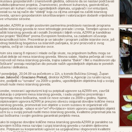
skustava gospodarskih i znanstvenih gledišta, odnosno da se nastavi podržavati
ultidisciplinarnost projekta. Znanstvenici, profesori kuharstva, gastrokritičari,
urmani ali i kuhari i vlasnici ugostiteljskih objekata, uzgajivači i svi entuzijasti,
ostali su na taj način dio “obitelji” koja za cilj ima ustrajati na zaštiti istarskog
oveda, upravo gospodarskim iskorištavanjem i valorizacijom dodanih vrijednosti
ve vrhunske sirovine.
akođer, AZRRI je svojim poslovnim partnerima predstavio nastavak programa
aštite istarskog goveda te nove tehnologije prerade i zrenja. Temeljen upravo na
aštiti Istarskog goveda ali i ostalih životinjski i biljnih vrsta, AZRRI je kandidirao
ovi projekt “BioDiNet” prema Evropskim fondovima, sa zadatkom očuvanja
ioraznolikosti Istre. Prezentiran je se također i program zaštite istarske ovce, još
ednog biološkog bogatstva sa istarskih pašnjaka, te prvi proizvodi iz ovog
rojekta, ovčiji sir i skuta istarske ovce.
sim sira starog 8 mjeseci i mlade ovčije skute, na prigodnom buffetu mogu se
ušati delicije od mesa istarskog goveda. Mesna salate, hladna pečenja ali i novi
roizvodi od mesa istarskog goveda, trajna salama “Bakin” i filet u maslinovom ulju
Boškarin” postaju neizbježan dio ponude naših ugostiteljskih objekata te ponekih
ušaona i delikatesa.
 ponedjeljak, 20.04.09 sa početkom u 11h, u konobi Bušćina (Umag), Župan
van Jakovčić
i
Graciano Prekalj
, direktor AZRRI-a, Agencije za ruralni razvoj
stre, podijelili su “oznake” za 2009-u godinu, ugostiteljskim objektima koji u svojoj
onudi nude meso istarskog goveda.
onobe, restorani i agroturizmi koji su potpisali ugovore sa AZRRI-em, završili
dukaciju o pripremi mesa istarskog goveda, i sada uspješno prezentiraju i
ripremaju meso boškarina, nositi će nove oznake za 2009-u godinu. Naime,
otpisivanjem ugovora AZRRI je preuzeo obvezu osigurati dovoljne količine mesa
starskog goveda, promovirati sve objekte u svom sustavu te organizirati viši
tupanj edukacije. <place w:st="on">Po</place> istom ugovoru ugostiteljski objekti
užni su u svojoj ponudi nuditi meso istarskog goveda, kvalitetno pripremati jela na
azi boškarina i svojim gostima garantirati porijeklo mesa.
ako bi osigurao dovoljne količine mesa istarskog goveda AZRRI je paralelno sa
azvojem tržišta mesa razvijao i uzgoj istarskog goveda u ruralnim djelovoma
stre. Potpisani su kooperantski ugovori sa uzgajivačima i dogovoreni kvalitetni