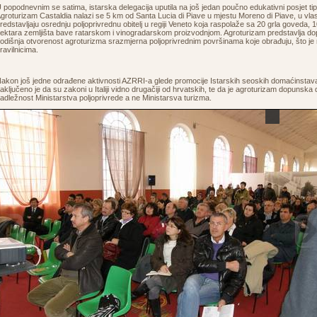
 popodnevnim se satima, istarska delegacija uputila na još jedan poučno edukativni posjet ti
groturizam Castaldia nalazi se 5 km od Santa Lucia di Piave u mjestu Moreno di Piave, u vlasn
redstavljaju osrednju poljoprivrednu obitelj u regiji Veneto koja raspolaže sa 20 grla goveda, 1
ektara zemljišta bave ratarskom i vinogradarskom proizvodnjom. Agroturizam predstavlja dopu
odišnja otvorenost agroturizma srazmjerna poljoprivrednim površinama koje obrađuju, što je r
ravilnicima.
akon još jedne odrađene aktivnosti AZRRI-a glede promocije Istarskih seoskih domaćinstava
aključeno je da su zakoni u Italiji vidno drugačiji od hrvatskih, te da je agroturizam dopunska 
adležnost Ministarstva poljoprivrede a ne Ministarsva turizma.