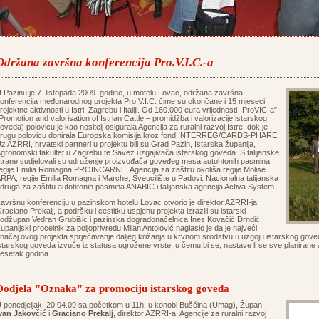
Održana završna konferencija Pro.V.I.C.-a
 Pazinu je 7. listopada 2009. godine, u motelu Lovac, održana završna
onferencija međunarodnog projekta Pro.V.I.C. čime su okončane i 15 mjeseci
rojektne aktivnosti u Istri, Zagrebu i Italiji. Od 160.000 eura vrijednosti -ProVIC-a"
Promotion and valorisation of Istrian Cattle – promidžba i valorizacije istarskog
oveda) polovicu je kao nositelj osigurala Agencija za ruralni razvoj Istre, dok je
rugu polovicu donirala Europska komisija kroz fond INTERREG/CARDS-PHARE.
z AZRRI, hrvatski partneri u projektu bili su Grad Pazin, Istarska županija,
gronomski fakultet u Zagrebu te Savez uzgajivača istarskog goveda. S talijanske
trane sudjelovali su udruženje proizvođača goveđeg mesa autohtonih pasmina
egije Emilia Romagna PROINCARNE, Agencija za zaštitu okoliša regije Molise
RPA, regije Emilia Romagna i Marche, Sveucilište u Padovi. Nacionalna talijanska
druga za zaštitu autohtonih pasmina ANABIC i talijanska agencija Activa System.
avršnu konferenciju u pazinskom hotelu Lovac otvorio je direktor AZRRI-ja
raciano Prekalj, a podršku i cestitku uspjehu projekta izrazili su istarski
odžupan Vedran Grubišic i pazinska dogradonačelnica Ines Kovačić Drndić.
upanijski procelnik za poljoprivredu Milan Antolović naglasio je da je najveći
načaj ovog projekta sprječavanje daljeg križanja u krvnom srodstvu u uzgoju istarskog gove
starskog goveda izvuče iz statusa ugrožene vrste, u čemu bi se, nastave li se sve planirane akt
esetak godina.
Dodjela "Oznaka" za promociju istarskog goveda
 ponedjeljak, 20.04.09 sa početkom u 11h, u konobi Bušćina (Umag), Župan
van Jakovčić
i
Graciano Prekalj
, direktor AZRRI-a, Agencije za ruralni razvoj