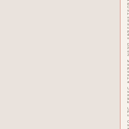
A
p
C
s
H
v
S
s
r
p
d
v
D
ž
o
2
M
u
p
u
o
H
a
U
s
m
i
k
U
P
r
O
s
a