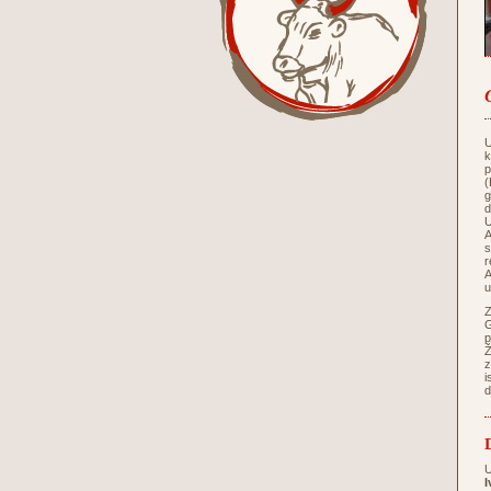
U
k
p
(
g
d
U
A
s
r
A
u
Z
G
p
Ž
z
i
d
U
I