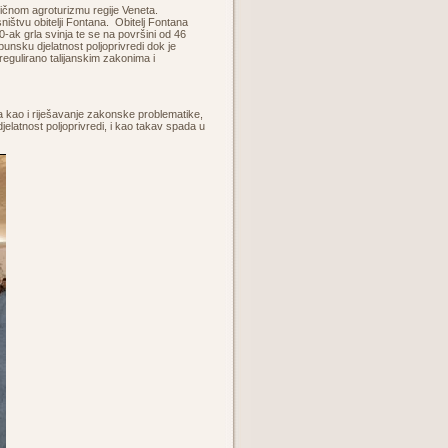
pičnom agroturizmu regije Veneta.
ištvu obitelji Fontana. Obitelj Fontana
0-ak grla svinja te se na površini od 46
nsku djelatnost poljoprivredi dok je
egulirano talijanskim zakonima i
 kao i riješavanje zakonske problematike,
djelatnost poljoprivredi, i kao takav spada u