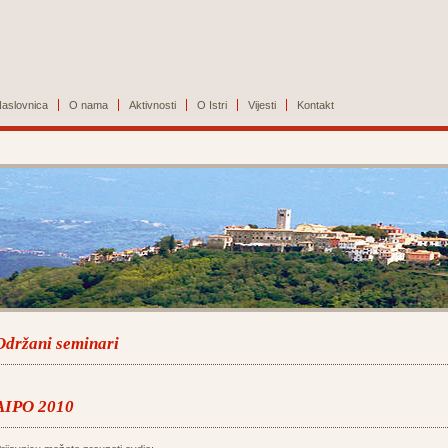
aslovnica
O nama
Aktivnosti
O Istri
Vijesti
Kontakt
Održani seminari
AIPO 2010