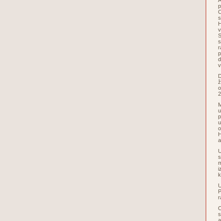
A
p
C
s
H
v
S
s
r
p
d
v
D
ž
o
2
M
u
p
u
o
H
a
U
s
m
i
k
U
P
r
O
s
a