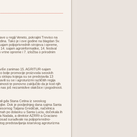
ve u regiji Veneto, pokrajini Treviso na
dina. Tako je i ove godine na blagdan Sv.
 sajam poljoprivrednih strojeva i opreme,
14. sajam agroinformatike, 14. festival
m vrtne opreme i 7. izložba o prirodnim
 najviše zanimao 15. AGRITUR-sajam
što bolje promocije proizvoda seoskih
u sklopu kojega su se predstavila 13
 su se i agroturizmi različitih regija
latnosti te ponovno zaključilo da je kod njih
nas još nezamislive olakšice i pogodnosti.
jali gđa Stana Cetina iz seoskog
ojbe. Dok je posljednjeg dana sajma Santa
 resornog Tatjana Gredičak, načelnica
Odmah po dolasku u Santa Luciu, dočekala ih
ta Nadala, a direktor AZRRI-a Graciano
 dosad surađivale na poljoprivredno-
tog predstavljanja istarskog agroturizma