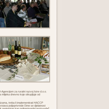
Agencijom za ruralni razvoj Istre d.o.o.
ra mlijeka dnevno koje otkupljuje od
izama, treba li implementirati HACCP
rstava poljoprivrede čime se djelatnost
k registriran kao poljoprivredni proizvođač.