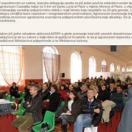
 popodnevnim se satima, istarska delegacija uputila na još jedan poučno edukativni posjet ti
groturizam Castaldia nalazi se 5 km od Santa Lucia di Piave u mjestu Moreno di Piave, u vlasn
redstavljaju osrednju poljoprivrednu obitelj u regiji Veneto koja raspolaže sa 20 grla goveda, 1
ektara zemljišta bave ratarskom i vinogradarskom proizvodnjom. Agroturizam predstavlja dopu
odišnja otvorenost agroturizma srazmjerna poljoprivrednim površinama koje obrađuju, što je r
ravilnicima.
akon još jedne odrađene aktivnosti AZRRI-a glede promocije Istarskih seoskih domaćinstava
aključeno je da su zakoni u Italiji vidno drugačiji od hrvatskih, te da je agroturizam dopunska 
adležnost Ministarstva poljoprivrede a ne Ministarsva turizma.