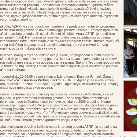
skustava gospodarskih i znanstvenih gledišta, odnosno da se nastavi podržavati
ultidisciplinarnost projekta. Znanstvenici, profesori kuharstva, gastrokritičari,
urmani ali i kuhari i vlasnici ugostiteljskih objekata, uzgajivači i svi entuzijasti,
ostali su na taj način dio “obitelji” koja za cilj ima ustrajati na zaštiti istarskog
oveda, upravo gospodarskim iskorištavanjem i valorizacijom dodanih vrijednosti
ve vrhunske sirovine.
akođer, AZRRI je svojim poslovnim partnerima predstavio nastavak programa
aštite istarskog goveda te nove tehnologije prerade i zrenja. Temeljen upravo na
aštiti Istarskog goveda ali i ostalih životinjski i biljnih vrsta, AZRRI je kandidirao
ovi projekt “BioDiNet” prema Evropskim fondovima, sa zadatkom očuvanja
ioraznolikosti Istre. Prezentiran je se također i program zaštite istarske ovce, još
ednog biološkog bogatstva sa istarskih pašnjaka, te prvi proizvodi iz ovog
rojekta, ovčiji sir i skuta istarske ovce.
sim sira starog 8 mjeseci i mlade ovčije skute, na prigodnom buffetu mogu se
ušati delicije od mesa istarskog goveda. Mesna salate, hladna pečenja ali i novi
roizvodi od mesa istarskog goveda, trajna salama “Bakin” i filet u maslinovom ulju
Boškarin” postaju neizbježan dio ponude naših ugostiteljskih objekata te ponekih
ušaona i delikatesa.
 ponedjeljak, 20.04.09 sa početkom u 11h, u konobi Bušćina (Umag), Župan
van Jakovčić
i
Graciano Prekalj
, direktor AZRRI-a, Agencije za ruralni razvoj
stre, podijelili su “oznake” za 2009-u godinu, ugostiteljskim objektima koji u svojoj
onudi nude meso istarskog goveda.
onobe, restorani i agroturizmi koji su potpisali ugovore sa AZRRI-em, završili
dukaciju o pripremi mesa istarskog goveda, i sada uspješno prezentiraju i
ripremaju meso boškarina, nositi će nove oznake za 2009-u godinu. Naime,
otpisivanjem ugovora AZRRI je preuzeo obvezu osigurati dovoljne količine mesa
starskog goveda, promovirati sve objekte u svom sustavu te organizirati viši
tupanj edukacije. <place w:st="on">Po</place> istom ugovoru ugostiteljski objekti
užni su u svojoj ponudi nuditi meso istarskog goveda, kvalitetno pripremati jela na
azi boškarina i svojim gostima garantirati porijeklo mesa.
ako bi osigurao dovoljne količine mesa istarskog goveda AZRRI je paralelno sa
azvojem tržišta mesa razvijao i uzgoj istarskog goveda u ruralnim djelovoma
stre. Potpisani su kooperantski ugovori sa uzgajivačima i dogovoreni kvalitetni