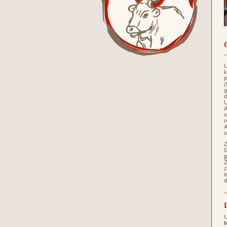
U
k
p
(
g
d
U
A
s
r
A
u
Z
G
p
Ž
z
i
d
U
I