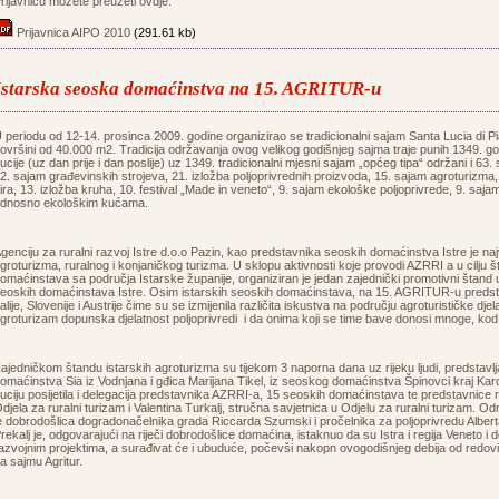
rijavnicu možete preuzeti ovdje:
Prijavnica AIPO 2010
(291.61 kb)
Istarska seoska domaćinstva na 15. AGRITUR-u
 periodu od 12-14. prosinca 2009. godine organizirao se tradicionalni sajam Santa Lucia di Pia
ovršini od 40.000 m2. Tradicija održavanja ovog velikog godišnjeg sajma traje punih 1349. go
ucije (uz dan prije i dan poslije) uz 1349. tradicionalni mjesni sajam „općeg tipa“ održani i 63.
2. sajam građevinskih strojeva, 21. izložba poljoprivrednih proizvoda, 15. sajam agroturizma, 
ira, 13. izložba kruha, 10. festival „Made in veneto“, 9. sajam ekološke poljoprivrede, 9. saja
dnosno ekološkim kućama.
genciju za ruralni razvoj Istre d.o.o Pazin, kao predstavnika seoskih domaćinstva Istre je
groturizma, ruralnog i konjaničkog turizma. U sklopu aktivnosti koje provodi AZRRI a u cilju 
omaćinstava sa područja Istarske županije, organiziran je jedan zajednički promotivni štand 
eoskih domaćinstava Istre. Osim istarskih seoskih domaćinstava, na 15. AGRITUR-u predstavili
talije, Slovenije i Austrije čime su se izmijenila različita iskustva na području agroturističke dje
groturizam dopunska djelatnost poljoprivredi i da onima koji se time bave donosi mnoge, kod 
ajedničkom štandu istarskih agroturizma su tijekom 3 naporna dana uz rijeku ljudi, predstavl
omaćinstva Sia iz Vodnjana i gđica Marijana Tikel, iz seoskog domaćinstva Špinovci kraj Kar
uciju posijetila i delegacija predstavnika AZRRI-a, 15 seoskih domaćinstava te predstavnice
djela za ruralni turizam i Valentina Turkalj, stručna savjetnica u Odjelu za ruralni turizam. 
e dobrodošlica dogradonačelnika grada Riccarda Szumski i pročelnika za poljoprivredu Alber
rekalj je, odgovarajući na riječi dobrodošlice domaćina, istaknuo da su Istra i regija Veneto i
azvojnim projektima, a surađivat će i ubuduće, počevši nakopn ovogodišnjeg debija od redovi
a sajmu Agritur.