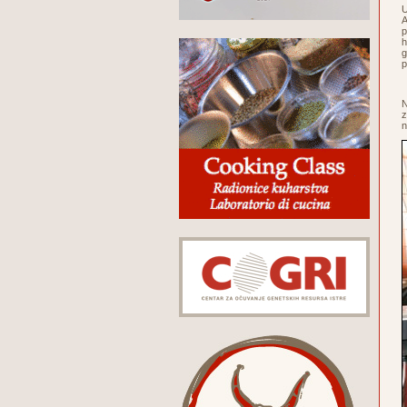
U
A
p
h
g
p
N
z
n