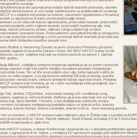
dria Food Quality koji se financira u sklopu programa Interreg III A Jadranske
rekogranične suradnje.
ilj Konferencije je bio upoznati proizvođače tipičnih istarskih proizvoda, vlasnike
eljačkih domaćinstava, te sve ostale zainteresirane sa problematikom uvođenja
ACCP-a u subjekte koji posluju sa hranom, zakonskim regulativama u Hrvatskoj
ezanih za agroturizme te kako stvoriti prepoznatljiv brand.
eminaru su se odazvali vlasnici agroturizama, proizvođači lavande, proizvođači
uvenira punjenih suhim cvijetom lavande, proizvođači maslinovog ulja, vina,
akija, vlasnici pršutarna, pčelari, mljekare i drugi subjekti koji se bave
roizvodnjom i preradom hrane. Proizvođačima i prerađivačima bilo je omogućeno
a svoje proizvode prezentiraju u svrhu promocije tipičnih istarskih proizvoda kao
eoma bitnih čimbenika turističke ponude Istre.
arko Budimir iz Nastavnog Zavoda za javno zdravstvo Primorsko goranske
upanije naglasio je da prema Zakonu o hrani, NN 46/07 HACCP sustav će biti
bavezan za sve subjekte koji rade sa hranom počevši sa danom 1. siječnja
009. godine..
arija Milković, voditeljica sanitarne inspekcije apelirala je da se putem cehovskih
druga naprave vodiči koji sadrže detaljno razrađene postupke manipulacije i
roizvodnje hrane. Što se tiče proizvođače vina i ulja, treba napraviti vodiče po
zoru na velike pogone, a za agroturizme definirati čišćenje prostorija, pravilno
državanje i obradu hrane, odnosno primijeniti načela sigurnosti hrane. Primjena
ACCP sustava traži vremena, jer se i način razmišljanja treba promijeniti, kao i
ngažiranost inspektora, izjavila je.
go Toić, direktor CSQA Adria , koji između ostalog vrši i certifikaciju ovog
ustava, naglasio je važnost branda. Definirao ga je kao obećanje ono iza čega
arka stoji, njezin identitet. Trenutno, u fazi dodjeljivanja zaštićenih oznaka
zvornosti i oznakama zemljopisnog podrijetla nalaze se istarski pršut, istarska
obasica, istarski žlomprt, istarski zarebnjak, istarski ovčji sir, meso istarskog goveda...
 Istri se trenutno, u HACCP sustava nalazi mljekara Latus iz Žminja koja u suradnji sa AZRRI-
azin proizvodi ovčji sir i skutu. Vlasnik mljekare, Sandi Orbanić prerađuje 4,5 do 5 tisuća lita
azličitih kooperanata iz cijele Istre.
sim HACCP sustava, u sklopu Konferencije razgovaralo se i o aktualnoj problematici agrotur
ustav u agroturizme ili ne. Naime, u zemljama EU agroturizmi spadaju pod nadležnost Minista
groturizam definira kao turistička djelatnost na poljoprivrednom imanju koju provodi poduzetni