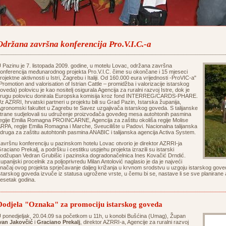
Održana završna konferencija Pro.V.I.C.-a
 Pazinu je 7. listopada 2009. godine, u motelu Lovac, održana završna
onferencija međunarodnog projekta Pro.V.I.C. čime su okončane i 15 mjeseci
rojektne aktivnosti u Istri, Zagrebu i Italiji. Od 160.000 eura vrijednosti -ProVIC-a"
Promotion and valorisation of Istrian Cattle – promidžba i valorizacije istarskog
oveda) polovicu je kao nositelj osigurala Agencija za ruralni razvoj Istre, dok je
rugu polovicu donirala Europska komisija kroz fond INTERREG/CARDS-PHARE.
z AZRRI, hrvatski partneri u projektu bili su Grad Pazin, Istarska županija,
gronomski fakultet u Zagrebu te Savez uzgajivača istarskog goveda. S talijanske
trane sudjelovali su udruženje proizvođača goveđeg mesa autohtonih pasmina
egije Emilia Romagna PROINCARNE, Agencija za zaštitu okoliša regije Molise
RPA, regije Emilia Romagna i Marche, Sveucilište u Padovi. Nacionalna talijanska
druga za zaštitu autohtonih pasmina ANABIC i talijanska agencija Activa System.
avršnu konferenciju u pazinskom hotelu Lovac otvorio je direktor AZRRI-ja
raciano Prekalj, a podršku i cestitku uspjehu projekta izrazili su istarski
odžupan Vedran Grubišic i pazinska dogradonačelnica Ines Kovačić Drndić.
upanijski procelnik za poljoprivredu Milan Antolović naglasio je da je najveći
načaj ovog projekta sprječavanje daljeg križanja u krvnom srodstvu u uzgoju istarskog gove
starskog goveda izvuče iz statusa ugrožene vrste, u čemu bi se, nastave li se sve planirane akt
esetak godina.
Dodjela "Oznaka" za promociju istarskog goveda
 ponedjeljak, 20.04.09 sa početkom u 11h, u konobi Bušćina (Umag), Župan
van Jakovčić
i
Graciano Prekalj
, direktor AZRRI-a, Agencije za ruralni razvoj