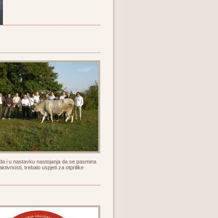
da i u nastavku nastojanja da se pasmina
ivnosti, trebalo uspjeti za otprilike