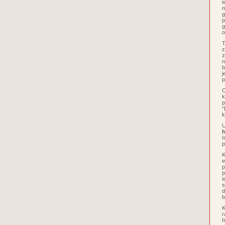
i
m
g
p
g
o
T
z
z
n
b
j
p
O
k
p
“
k
U
I
I
p
K
e
p
p
i
s
d
b
K
r
I