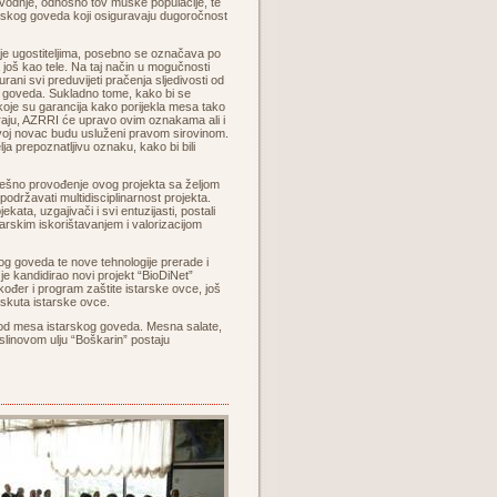
vodnje, odnosno tov muške populacije, te
arskog goveda koji osiguravaju dugoročnost
je ugostiteljima, posebno se označava po
a još kao tele. Na taj način u mogučnosti
rani svi preduvijeti pračenja sljedivosti od
 goveda. Sukladno tome, kako bi se
 koje su garancija kako porijekla mesa tako
ažiraju, AZRRI će upravo ovim oznakama ali i
svoj novac budu usluženi pravom sirovinom.
ja prepoznatljivu oznaku, kako bi bili
ješno provođenje ovog projekta sa željom
državati multidisciplinarnost projekta.
ekata, uzgajivači i svi entuzijasti, postali
odarskim iskorištavanjem i valorizacijom
g goveda te nove tehnologije prerade i
I je kandidirao novi projekt “BioDiNet”
ođer i program zaštite istarske ovce, još
i skuta istarske ovce.
e od mesa istarskog goveda. Mesna salate,
aslinovom ulju “Boškarin” postaju