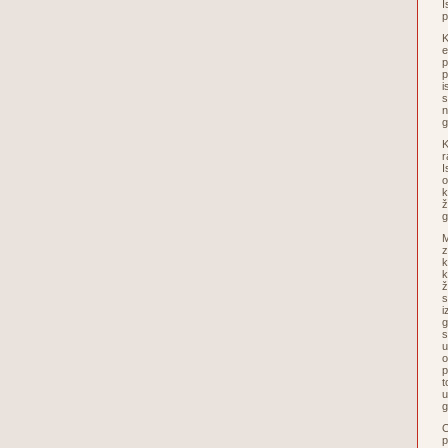
I
p
K
e
p
p
i
s
n
g
K
r
I
o
k
ž
g
M
z
k
k
ž
s
i
g
s
u
o
p
t
u
O
p