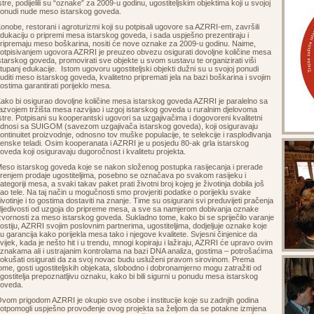
stre, podijelili su “oznake” za 2009-u godinu, ugostiteljskim objektima koji u svojoj
onudi nude meso istarskog goveda.
onobe, restorani i agroturizmi koji su potpisali ugovore sa AZRRI-em, završili
dukaciju o pripremi mesa istarskog goveda, i sada uspješno prezentiraju i
ripremaju meso boškarina, nositi će nove oznake za 2009-u godinu. Naime,
otpisivanjem ugovora AZRRI je preuzeo obvezu osigurati dovoljne količine mesa
starskog goveda, promovirati sve objekte u svom sustavu te organizirati viši
tupanj edukacije. Istom ugovoru ugostiteljski objekti dužni su u svojoj ponudi
uditi meso istarskog goveda, kvalitetno pripremati jela na bazi boškarina i svojim
ostima garantirati porijeklo mesa.
ako bi osigurao dovoljne količine mesa istarskog goveda AZRRI je paralelno sa
azvojem tržišta mesa razvijao i uzgoj istarskog goveda u ruralnim djelovoma
stre. Potpisani su kooperantski ugovori sa uzgajivačima i dogovoreni kvalitetni
dnosi sa SUIGOM (savezom uzgajivača istarskog goveda), koji osiguravaju
ontinuitet proizvodnje, odnosno tov muške populacije, te selekcije i rasplođivanja
enske teladi. Osim kooperanata i AZRRI je u posjedu 80-ak grla istarskog
oveda koji osiguravaju dugoročnost i kvalitetu projekta.
eso istarskog goveda koje se nakon složenog postupka rasijecanja i prerade
renjem prodaje ugostiteljima, posebno se označava po svakom rasijeku i
ategoriji mesa, a svaki takav paket prati životni broj kojeg je životinja dobila još
ao tele. Na taj način u mogučnosti smo provjeriti podatke o porijeklu svake
ivotinje i to gostima dostaviti na znanje. Time su osigurani svi preduvijeti pračenja
ljedivosti od uzgoja do pripreme mesa, a sve sa namjerom dobivanja oznake
zvornosti za meso istarskog goveda. Sukladno tome, kako bi se spriječilo varanje
ostiju, AZRRI svojim poslovnim partnerima, ugostiteljima, dodjeljuje oznake koje
u garancija kako porijekla mesa tako i njegove kvalitete. Svjesni činjenice da
vijek, kada je nešto hit i u trendu, mnogi kopiraju i lažiraju, AZRRI će upravo ovim
znakama ali i ustrajanim kontrolama na bazi DNA analiza, gostima – potrošaćima
okušati osigurati da za svoj novac budu usluženi pravom sirovinom. Prema
ome, gosti ugostiteljskih objekata, slobodno i dobronamjerno mogu zatražiti od
gostitelja prepoznatljivu oznaku, kako bi bili sigurni u ponudu mesa istarskog
goveda.
vom prigodom AZRRI je okupio sve osobe i institucije koje su zadnjih godina
otpomogli uspješno provođenje ovog projekta sa željom da se potakne izmjena