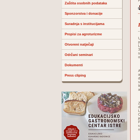
P
Zaštita osobnih podataka
Sponzorstva i donacije
Suradnja s institucijama
Propisi za agroturizme
U
p
Otvoreni natječaji
L
3
s
Održani seminari
o
Dokumenti
A
a
Press cliping
d
s
I
a
Z
d
L
O
j
P
r
n