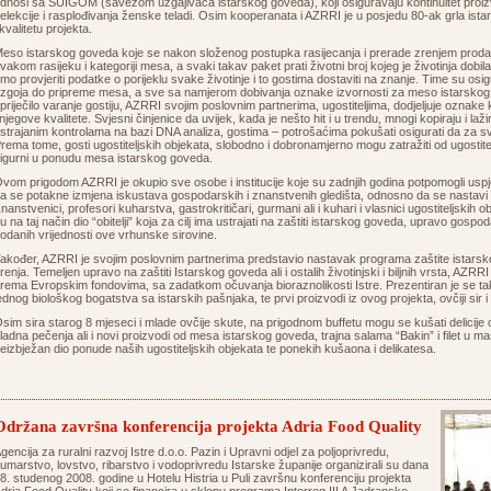
dnosi sa SUIGOM (savezom uzgajivača istarskog goveda), koji osiguravaju kontinuitet proiz
elekcije i rasplođivanja ženske teladi. Osim kooperanata i AZRRI je u posjedu 80-ak grla ist
 kvalitetu projekta.
eso istarskog goveda koje se nakon složenog postupka rasijecanja i prerade zrenjem proda
vakom rasijeku i kategoriji mesa, a svaki takav paket prati životni broj kojeg je životinja dobil
mo provjeriti podatke o porijeklu svake životinje i to gostima dostaviti na znanje. Time su osigu
zgoja do pripreme mesa, a sve sa namjerom dobivanja oznake izvornosti za meso istarskog
priječilo varanje gostiju, AZRRI svojim poslovnim partnerima, ugostiteljima, dodjeljuje oznake
 njegove kvalitete. Svjesni činjenice da uvijek, kada je nešto hit i u trendu, mnogi kopiraju i l
strajanim kontrolama na bazi DNA analiza, gostima – potrošaćima pokušati osigurati da za 
rema tome, gosti ugostiteljskih objekata, slobodno i dobronamjerno mogu zatražiti od ugostitel
sigurni u ponudu mesa istarskog goveda.
vom prigodom AZRRI je okupio sve osobe i institucije koje su zadnjih godina potpomogli usp
a se potakne izmjena iskustava gospodarskih i znanstvenih gledišta, odnosno da se nastavi po
nanstvenici, profesori kuharstva, gastrokritičari, gurmani ali i kuhari i vlasnici ugostiteljskih obj
u na taj način dio “obitelji” koja za cilj ima ustrajati na zaštiti istarskog goveda, upravo gosp
odanih vrijednosti ove vrhunske sirovine.
akođer, AZRRI je svojim poslovnim partnerima predstavio nastavak programa zaštite istarsko
renja. Temeljen upravo na zaštiti Istarskog goveda ali i ostalih životinjski i biljnih vrsta, AZRR
rema Evropskim fondovima, sa zadatkom očuvanja bioraznolikosti Istre. Prezentiran je se tak
ednog biološkog bogatstva sa istarskih pašnjaka, te prvi proizvodi iz ovog projekta, ovčiji sir 
sim sira starog 8 mjeseci i mlade ovčije skute, na prigodnom buffetu mogu se kušati delicij
ladna pečenja ali i novi proizvodi od mesa istarskog goveda, trajna salama “Bakin” i filet u m
eizbježan dio ponude naših ugostiteljskih objekata te ponekih kušaona i delikatesa.
Održana završna konferencija projekta Adria Food Quality
gencija za ruralni razvoj Istre d.o.o. Pazin i Upravni odjel za poljoprivredu,
umarstvo, lovstvo, ribarstvo i vodoprivredu Istarske županije organizirali su dana
8. studenog 2008. godine u Hotelu Histria u Puli završnu konferenciju projekta