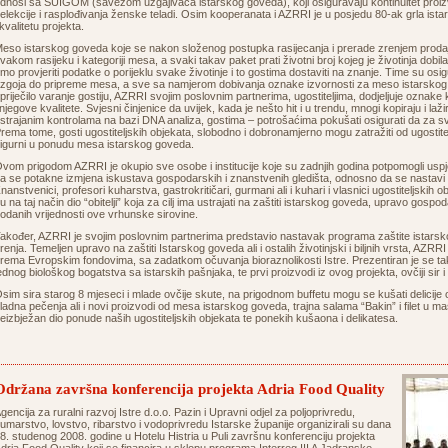
dnosi sa SUIGOM (savezom uzgajivača istarskog goveda), koji osiguravaju kontinuitet proiz
elekcije i rasplođivanja ženske teladi. Osim kooperanata i AZRRI je u posjedu 80-ak grla ist
 kvalitetu projekta.
eso istarskog goveda koje se nakon složenog postupka rasijecanja i prerade zrenjem proda
vakom rasijeku i kategoriji mesa, a svaki takav paket prati životni broj kojeg je životinja dobil
mo provjeriti podatke o porijeklu svake životinje i to gostima dostaviti na znanje. Time su osigu
zgoja do pripreme mesa, a sve sa namjerom dobivanja oznake izvornosti za meso istarskog
priječilo varanje gostiju, AZRRI svojim poslovnim partnerima, ugostiteljima, dodjeljuje oznake
 njegove kvalitete. Svjesni činjenice da uvijek, kada je nešto hit i u trendu, mnogi kopiraju i l
strajanim kontrolama na bazi DNA analiza, gostima – potrošaćima pokušati osigurati da za 
rema tome, gosti ugostiteljskih objekata, slobodno i dobronamjerno mogu zatražiti od ugostitel
sigurni u ponudu mesa istarskog goveda.
vom prigodom AZRRI je okupio sve osobe i institucije koje su zadnjih godina potpomogli usp
a se potakne izmjena iskustava gospodarskih i znanstvenih gledišta, odnosno da se nastavi po
nanstvenici, profesori kuharstva, gastrokritičari, gurmani ali i kuhari i vlasnici ugostiteljskih obj
u na taj način dio “obitelji” koja za cilj ima ustrajati na zaštiti istarskog goveda, upravo gosp
odanih vrijednosti ove vrhunske sirovine.
akođer, AZRRI je svojim poslovnim partnerima predstavio nastavak programa zaštite istarsko
renja. Temeljen upravo na zaštiti Istarskog goveda ali i ostalih životinjski i biljnih vrsta, AZRR
rema Evropskim fondovima, sa zadatkom očuvanja bioraznolikosti Istre. Prezentiran je se tak
ednog biološkog bogatstva sa istarskih pašnjaka, te prvi proizvodi iz ovog projekta, ovčiji sir 
sim sira starog 8 mjeseci i mlade ovčije skute, na prigodnom buffetu mogu se kušati delicij
ladna pečenja ali i novi proizvodi od mesa istarskog goveda, trajna salama “Bakin” i filet u m
eizbježan dio ponude naših ugostiteljskih objekata te ponekih kušaona i delikatesa.
Održana završna konferencija projekta Adria Food Quality
gencija za ruralni razvoj Istre d.o.o. Pazin i Upravni odjel za poljoprivredu,
umarstvo, lovstvo, ribarstvo i vodoprivredu Istarske županije organizirali su dana
8. studenog 2008. godine u Hotelu Histria u Puli završnu konferenciju projekta