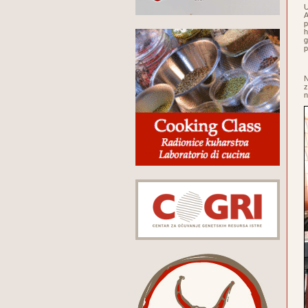
U
A
p
h
g
p
N
z
n