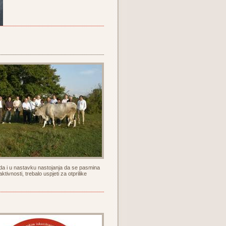
da i u nastavku nastojanja da se pasmina
ivnosti, trebalo uspjeti za otprilike