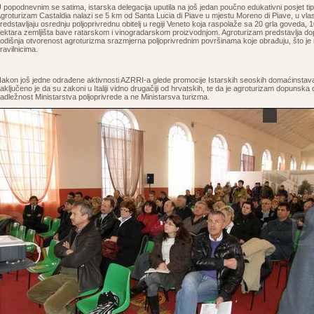
 popodnevnim se satima, istarska delegacija uputila na još jedan poučno edukativni posjet ti
groturizam Castaldia nalazi se 5 km od Santa Lucia di Piave u mjestu Moreno di Piave, u vlasn
redstavljaju osrednju poljoprivrednu obitelj u regiji Veneto koja raspolaže sa 20 grla goveda, 1
ektara zemljišta bave ratarskom i vinogradarskom proizvodnjom. Agroturizam predstavlja dopu
odišnja otvorenost agroturizma srazmjerna poljoprivrednim površinama koje obrađuju, što je r
ravilnicima.
akon još jedne odrađene aktivnosti AZRRI-a glede promocije Istarskih seoskih domaćinstava
aključeno je da su zakoni u Italiji vidno drugačiji od hrvatskih, te da je agroturizam dopunska 
adležnost Ministarstva poljoprivrede a ne Ministarsva turizma.