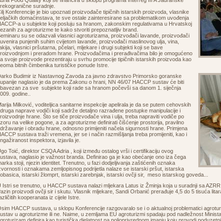
dria Food Quality koji se financira u sklopu programa Interreg III A Jadranske
rekogranične suradnje.
ilj Konferencije je bio upoznati proizvođače tipičnih istarskih proizvoda, vlasnike
eljačkih domaćinstava, te sve ostale zainteresirane sa problematikom uvođenja
ACCP-a u subjekte koji posluju sa hranom, zakonskim regulativama u Hrvatskoj
ezanih za agroturizme te kako stvoriti prepoznatljiv brand.
eminaru su se odazvali vlasnici agroturizama, proizvođači lavande, proizvođači
uvenira punjenih suhim cvijetom lavande, proizvođači maslinovog ulja, vina,
akija, vlasnici pršutarna, pčelari, mljekare i drugi subjekti koji se bave
roizvodnjom i preradom hrane. Proizvođačima i prerađivačima bilo je omogućeno
a svoje proizvode prezentiraju u svrhu promocije tipičnih istarskih proizvoda kao
eoma bitnih čimbenika turističke ponude Istre.
arko Budimir iz Nastavnog Zavoda za javno zdravstvo Primorsko goranske
upanije naglasio je da prema Zakonu o hrani, NN 46/07 HACCP sustav će biti
bavezan za sve subjekte koji rade sa hranom počevši sa danom 1. siječnja
009. godine..
arija Milković, voditeljica sanitarne inspekcije apelirala je da se putem cehovskih
druga naprave vodiči koji sadrže detaljno razrađene postupke manipulacije i
roizvodnje hrane. Što se tiče proizvođače vina i ulja, treba napraviti vodiče po
zoru na velike pogone, a za agroturizme definirati čišćenje prostorija, pravilno
državanje i obradu hrane, odnosno primijeniti načela sigurnosti hrane. Primjena
ACCP sustava traži vremena, jer se i način razmišljanja treba promijeniti, kao i
ngažiranost inspektora, izjavila je.
go Toić, direktor CSQA Adria , koji između ostalog vrši i certifikaciju ovog
ustava, naglasio je važnost branda. Definirao ga je kao obećanje ono iza čega
arka stoji, njezin identitet. Trenutno, u fazi dodjeljivanja zaštićenih oznaka
zvornosti i oznakama zemljopisnog podrijetla nalaze se istarski pršut, istarska
obasica, istarski žlomprt, istarski zarebnjak, istarski ovčji sir, meso istarskog goveda...
 Istri se trenutno, u HACCP sustava nalazi mljekara Latus iz Žminja koja u suradnji sa AZRRI-
azin proizvodi ovčji sir i skutu. Vlasnik mljekare, Sandi Orbanić prerađuje 4,5 do 5 tisuća lita
azličitih kooperanata iz cijele Istre.
sim HACCP sustava, u sklopu Konferencije razgovaralo se i o aktualnoj problematici agrotur
ustav u agroturizme ili ne. Naime, u zemljama EU agroturizmi spadaju pod nadležnost Minista
groturizam definira kao turistička djelatnost na poljoprivrednom imanju koju provodi poduzetni