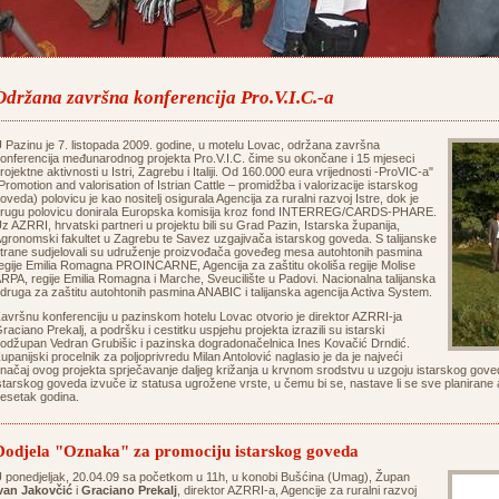
Održana završna konferencija Pro.V.I.C.-a
 Pazinu je 7. listopada 2009. godine, u motelu Lovac, održana završna
onferencija međunarodnog projekta Pro.V.I.C. čime su okončane i 15 mjeseci
rojektne aktivnosti u Istri, Zagrebu i Italiji. Od 160.000 eura vrijednosti -ProVIC-a"
Promotion and valorisation of Istrian Cattle – promidžba i valorizacije istarskog
oveda) polovicu je kao nositelj osigurala Agencija za ruralni razvoj Istre, dok je
rugu polovicu donirala Europska komisija kroz fond INTERREG/CARDS-PHARE.
z AZRRI, hrvatski partneri u projektu bili su Grad Pazin, Istarska županija,
gronomski fakultet u Zagrebu te Savez uzgajivača istarskog goveda. S talijanske
trane sudjelovali su udruženje proizvođača goveđeg mesa autohtonih pasmina
egije Emilia Romagna PROINCARNE, Agencija za zaštitu okoliša regije Molise
RPA, regije Emilia Romagna i Marche, Sveucilište u Padovi. Nacionalna talijanska
druga za zaštitu autohtonih pasmina ANABIC i talijanska agencija Activa System.
avršnu konferenciju u pazinskom hotelu Lovac otvorio je direktor AZRRI-ja
raciano Prekalj, a podršku i cestitku uspjehu projekta izrazili su istarski
odžupan Vedran Grubišic i pazinska dogradonačelnica Ines Kovačić Drndić.
upanijski procelnik za poljoprivredu Milan Antolović naglasio je da je najveći
načaj ovog projekta sprječavanje daljeg križanja u krvnom srodstvu u uzgoju istarskog gove
starskog goveda izvuče iz statusa ugrožene vrste, u čemu bi se, nastave li se sve planirane akt
esetak godina.
Dodjela "Oznaka" za promociju istarskog goveda
 ponedjeljak, 20.04.09 sa početkom u 11h, u konobi Bušćina (Umag), Župan
van Jakovčić
i
Graciano Prekalj
, direktor AZRRI-a, Agencije za ruralni razvoj