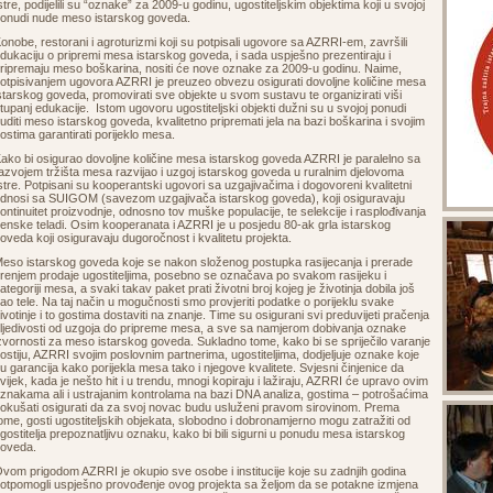
stre, podijelili su “oznake” za 2009-u godinu, ugostiteljskim objektima koji u svojoj
onudi nude meso istarskog goveda.
onobe, restorani i agroturizmi koji su potpisali ugovore sa AZRRI-em, završili
dukaciju o pripremi mesa istarskog goveda, i sada uspješno prezentiraju i
ripremaju meso boškarina, nositi će nove oznake za 2009-u godinu. Naime,
otpisivanjem ugovora AZRRI je preuzeo obvezu osigurati dovoljne količine mesa
starskog goveda, promovirati sve objekte u svom sustavu te organizirati viši
tupanj edukacije. Istom ugovoru ugostiteljski objekti dužni su u svojoj ponudi
uditi meso istarskog goveda, kvalitetno pripremati jela na bazi boškarina i svojim
ostima garantirati porijeklo mesa.
ako bi osigurao dovoljne količine mesa istarskog goveda AZRRI je paralelno sa
azvojem tržišta mesa razvijao i uzgoj istarskog goveda u ruralnim djelovoma
stre. Potpisani su kooperantski ugovori sa uzgajivačima i dogovoreni kvalitetni
dnosi sa SUIGOM (savezom uzgajivača istarskog goveda), koji osiguravaju
ontinuitet proizvodnje, odnosno tov muške populacije, te selekcije i rasplođivanja
enske teladi. Osim kooperanata i AZRRI je u posjedu 80-ak grla istarskog
oveda koji osiguravaju dugoročnost i kvalitetu projekta.
eso istarskog goveda koje se nakon složenog postupka rasijecanja i prerade
renjem prodaje ugostiteljima, posebno se označava po svakom rasijeku i
ategoriji mesa, a svaki takav paket prati životni broj kojeg je životinja dobila još
ao tele. Na taj način u mogučnosti smo provjeriti podatke o porijeklu svake
ivotinje i to gostima dostaviti na znanje. Time su osigurani svi preduvijeti pračenja
ljedivosti od uzgoja do pripreme mesa, a sve sa namjerom dobivanja oznake
zvornosti za meso istarskog goveda. Sukladno tome, kako bi se spriječilo varanje
ostiju, AZRRI svojim poslovnim partnerima, ugostiteljima, dodjeljuje oznake koje
u garancija kako porijekla mesa tako i njegove kvalitete. Svjesni činjenice da
vijek, kada je nešto hit i u trendu, mnogi kopiraju i lažiraju, AZRRI će upravo ovim
znakama ali i ustrajanim kontrolama na bazi DNA analiza, gostima – potrošaćima
okušati osigurati da za svoj novac budu usluženi pravom sirovinom. Prema
ome, gosti ugostiteljskih objekata, slobodno i dobronamjerno mogu zatražiti od
gostitelja prepoznatljivu oznaku, kako bi bili sigurni u ponudu mesa istarskog
goveda.
vom prigodom AZRRI je okupio sve osobe i institucije koje su zadnjih godina
otpomogli uspješno provođenje ovog projekta sa željom da se potakne izmjena