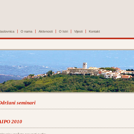
aslovnica
O nama
Aktivnosti
O Istri
Vijesti
Kontakt
Održani seminari
AIPO 2010