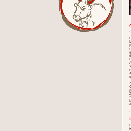
U
k
p
(
g
d
U
A
s
r
A
u
Z
G
p
Ž
z
i
d
U
I