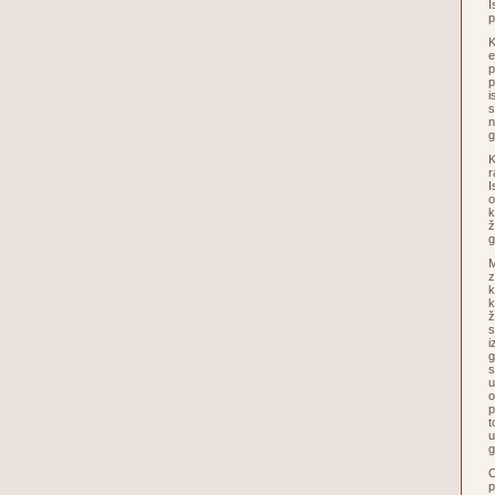
I
p
K
e
p
p
i
s
n
g
K
r
I
o
k
ž
g
M
z
k
k
ž
s
i
g
s
u
o
p
t
u
O
p