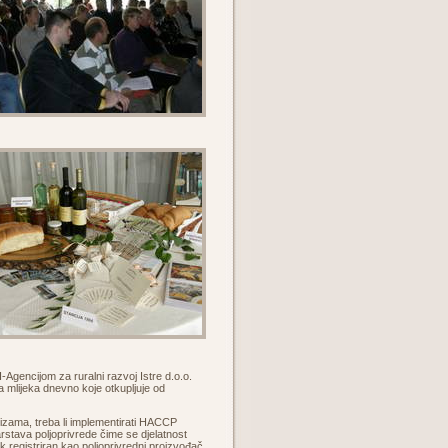
Agencijom za ruralni razvoj Istre d.o.o.
ra mlijeka dnevno koje otkupljuje od
izama, treba li implementirati HACCP
rstava poljoprivrede čime se djelatnost
k registriran kao poljoprivredni proizvođač.