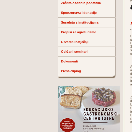
P
Zaštita osobnih podataka
Sponzorstva i donacije
Suradnja s institucijama
Propisi za agroturizme
U
p
Otvoreni natječaji
L
3
s
Održani seminari
o
Dokumenti
A
a
Press cliping
d
s
I
a
Z
d
L
O
j
P
r
n