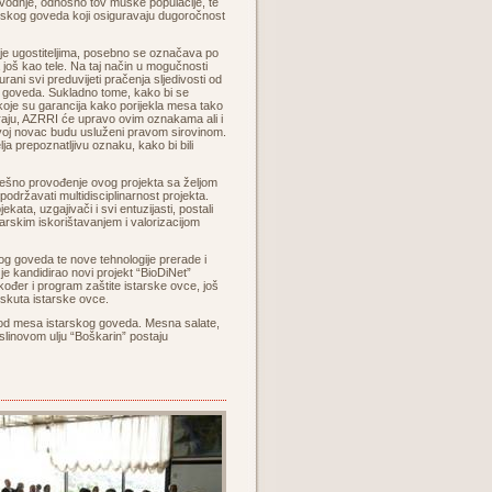
vodnje, odnosno tov muške populacije, te
arskog goveda koji osiguravaju dugoročnost
je ugostiteljima, posebno se označava po
a još kao tele. Na taj način u mogučnosti
rani svi preduvijeti pračenja sljedivosti od
 goveda. Sukladno tome, kako bi se
 koje su garancija kako porijekla mesa tako
ažiraju, AZRRI će upravo ovim oznakama ali i
svoj novac budu usluženi pravom sirovinom.
ja prepoznatljivu oznaku, kako bi bili
ješno provođenje ovog projekta sa željom
državati multidisciplinarnost projekta.
ekata, uzgajivači i svi entuzijasti, postali
odarskim iskorištavanjem i valorizacijom
g goveda te nove tehnologije prerade i
I je kandidirao novi projekt “BioDiNet”
ođer i program zaštite istarske ovce, još
i skuta istarske ovce.
e od mesa istarskog goveda. Mesna salate,
aslinovom ulju “Boškarin” postaju