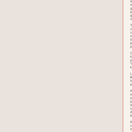
i
m
g
p
g
o
T
z
z
n
b
j
p
O
k
p
“
k
U
I
I
p
K
e
p
p
i
s
d
b
K
r
I