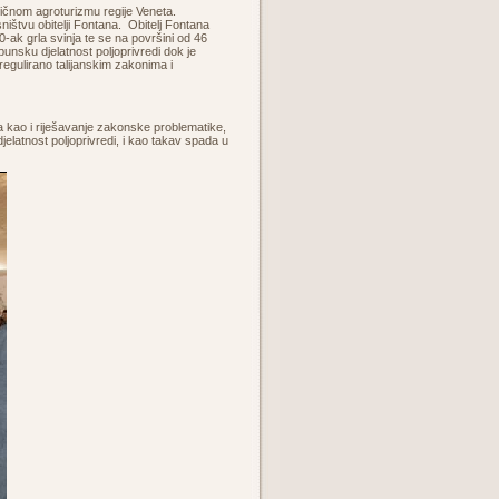
pičnom agroturizmu regije Veneta.
ištvu obitelji Fontana. Obitelj Fontana
0-ak grla svinja te se na površini od 46
nsku djelatnost poljoprivredi dok je
egulirano talijanskim zakonima i
 kao i riješavanje zakonske problematike,
djelatnost poljoprivredi, i kao takav spada u