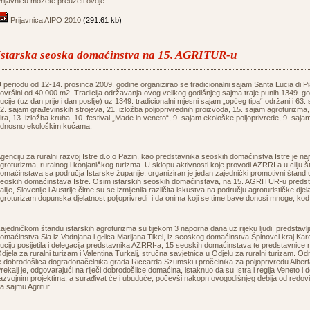
rijavnicu možete preuzeti ovdje:
Prijavnica AIPO 2010
(291.61 kb)
Istarska seoska domaćinstva na 15. AGRITUR-u
 periodu od 12-14. prosinca 2009. godine organizirao se tradicionalni sajam Santa Lucia di Pia
ovršini od 40.000 m2. Tradicija održavanja ovog velikog godišnjeg sajma traje punih 1349. go
ucije (uz dan prije i dan poslije) uz 1349. tradicionalni mjesni sajam „općeg tipa“ održani i 63.
2. sajam građevinskih strojeva, 21. izložba poljoprivrednih proizvoda, 15. sajam agroturizma, 
ira, 13. izložba kruha, 10. festival „Made in veneto“, 9. sajam ekološke poljoprivrede, 9. saja
dnosno ekološkim kućama.
genciju za ruralni razvoj Istre d.o.o Pazin, kao predstavnika seoskih domaćinstva Istre je
groturizma, ruralnog i konjaničkog turizma. U sklopu aktivnosti koje provodi AZRRI a u cilju 
omaćinstava sa područja Istarske županije, organiziran je jedan zajednički promotivni štand 
eoskih domaćinstava Istre. Osim istarskih seoskih domaćinstava, na 15. AGRITUR-u predstavili
talije, Slovenije i Austrije čime su se izmijenila različita iskustva na području agroturističke dje
groturizam dopunska djelatnost poljoprivredi i da onima koji se time bave donosi mnoge, kod 
ajedničkom štandu istarskih agroturizma su tijekom 3 naporna dana uz rijeku ljudi, predstavl
omaćinstva Sia iz Vodnjana i gđica Marijana Tikel, iz seoskog domaćinstva Špinovci kraj Kar
uciju posijetila i delegacija predstavnika AZRRI-a, 15 seoskih domaćinstava te predstavnice
djela za ruralni turizam i Valentina Turkalj, stručna savjetnica u Odjelu za ruralni turizam. 
e dobrodošlica dogradonačelnika grada Riccarda Szumski i pročelnika za poljoprivredu Alber
rekalj je, odgovarajući na riječi dobrodošlice domaćina, istaknuo da su Istra i regija Veneto i
azvojnim projektima, a surađivat će i ubuduće, počevši nakopn ovogodišnjeg debija od redovi
a sajmu Agritur.