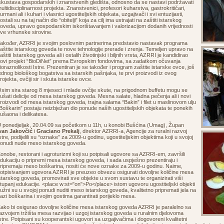
skustava gospodarskih i znanstvenih gledišta, odnosno da se nastavi podržavati
ultidisciplinarnost projekta. Znanstvenici, profesori kuharstva, gastrokritičari,
urmani ali i kuhari i vlasnici ugostiteljskih objekata, uzgajivači i svi entuzijasti,
ostali su na taj način dio “obitelji” koja za cilj ima ustrajati na zaštiti istarskog
oveda, upravo gospodarskim iskorištavanjem i valorizacijom dodanih vrijednosti
ve vrhunske sirovine.
akođer, AZRRI je svojim poslovnim partnerima predstavio nastavak programa
aštite istarskog goveda te nove tehnologije prerade i zrenja. Temeljen upravo na
aštiti Istarskog goveda ali i ostalih životinjski i biljnih vrsta, AZRRI je kandidirao
ovi projekt “BioDiNet” prema Evropskim fondovima, sa zadatkom očuvanja
ioraznolikosti Istre. Prezentiran je se također i program zaštite istarske ovce, još
ednog biološkog bogatstva sa istarskih pašnjaka, te prvi proizvodi iz ovog
rojekta, ovčiji sir i skuta istarske ovce.
sim sira starog 8 mjeseci i mlade ovčije skute, na prigodnom buffetu mogu se
ušati delicije od mesa istarskog goveda. Mesna salate, hladna pečenja ali i novi
roizvodi od mesa istarskog goveda, trajna salama “Bakin” i filet u maslinovom ulju
Boškarin” postaju neizbježan dio ponude naših ugostiteljskih objekata te ponekih
ušaona i delikatesa.
 ponedjeljak, 20.04.09 sa početkom u 11h, u konobi Bušćina (Umag), Župan
van Jakovčić
i
Graciano Prekalj
, direktor AZRRI-a, Agencije za ruralni razvoj
stre, podijelili su “oznake” za 2009-u godinu, ugostiteljskim objektima koji u svojoj
onudi nude meso istarskog goveda.
onobe, restorani i agroturizmi koji su potpisali ugovore sa AZRRI-em, završili
dukaciju o pripremi mesa istarskog goveda, i sada uspješno prezentiraju i
ripremaju meso boškarina, nositi će nove oznake za 2009-u godinu. Naime,
otpisivanjem ugovora AZRRI je preuzeo obvezu osigurati dovoljne količine mesa
starskog goveda, promovirati sve objekte u svom sustavu te organizirati viši
tupanj edukacije. <place w:st="on">Po</place> istom ugovoru ugostiteljski objekti
užni su u svojoj ponudi nuditi meso istarskog goveda, kvalitetno pripremati jela na
azi boškarina i svojim gostima garantirati porijeklo mesa.
ako bi osigurao dovoljne količine mesa istarskog goveda AZRRI je paralelno sa
azvojem tržišta mesa razvijao i uzgoj istarskog goveda u ruralnim djelovoma
stre. Potpisani su kooperantski ugovori sa uzgajivačima i dogovoreni kvalitetni