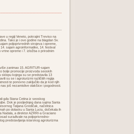
ve u regiji Veneto, pokrajini Treviso na
dina. Tako je i ove godine na blagdan Sv.
 sajam poljoprivrednih strojeva i opreme,
14. sajam agroinformatike, 14. festival
m vrtne opreme i 7. izložba o prirodnim
 najviše zanimao 15. AGRITUR-sajam
što bolje promocije proizvoda seoskih
u sklopu kojega su se predstavila 13
 su se i agroturizmi različitih regija
latnosti te ponovno zaključilo da je kod njih
nas još nezamislive olakšice i pogodnosti.
jali gđa Stana Cetina iz seoskog
ojbe. Dok je posljednjeg dana sajma Santa
 resornog Tatjana Gredičak, načelnica
Odmah po dolasku u Santa Luciu, dočekala ih
ta Nadala, a direktor AZRRI-a Graciano
 dosad surađivale na poljoprivredno-
tog predstavljanja istarskog agroturizma