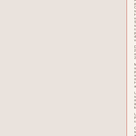
A
p
C
s
H
v
S
s
r
p
d
v
D
ž
o
2
M
u
p
u
o
H
a
U
s
m
i
k
U
P
r
O
s
a