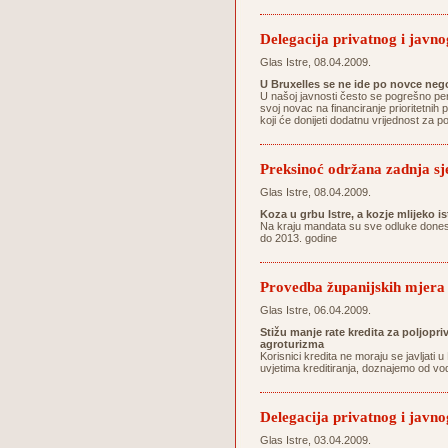
Delegacija privatnog i javnog
Glas Istre, 08.04.2009.
U Bruxelles se ne ide po novce ne
U našoj javnosti često se pogrešno per
svoj novac na financiranje prioritetnih p
koji će donijeti dodatnu vrijednost za 
Preksinoć održana zadnja sj
Glas Istre, 08.04.2009.
Koza u grbu Istre, a kozje mlijeko i
Na kraju mandata su sve odluke donesen
do 2013. godine
Provedba županijskih mjera 
Glas Istre, 06.04.2009.
Stižu manje rate kredita za poljopri
agroturizma
Korisnici kredita ne moraju se javljat
uvjetima kreditiranja, doznajemo od vo
Delegacija privatnog i javnog
Glas Istre, 03.04.2009.