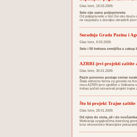
Glas Istre, 18.03.2009.
Selo nije samo poljoprivreda
Od poljoprivrede u Istri živi oko tisuću 
ne raspolažu s dovoljno obradivih povr
Suradnja Grada Pazina i Agen
Glas Istre, 9.03.2009.
Selo i 50 hektara zemljišta u zakup
AZRRI-jevi projekti zaštite 
Glas Istre, 30.01.2009.
Pazin ponovno postaje centar ruraln
Štala odnosno farma za goveda na Kovač
novo AZRRI-jevo sjedište u Solinama uz
trebao početi ostvarivati projekt trajn
Što bi projekt Trajne zaštit
Glas Istre, 28.01.2009.
Od njive do stola, ali i do novčanika
Motivacija uzgajivačima istarskog gove
kroz ekonomsko-financijske pokazatelj