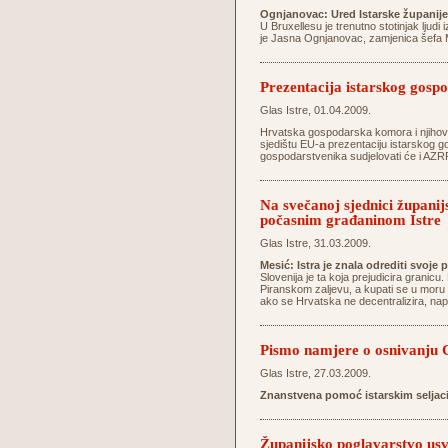
Ognjanovac: Ured Istarske županije
U Bruxellesu je trenutno stotinjak ljudi 
je Jasna Ognjanovac, zamjenica šefa M
Prezentacija istarskog gospo
Glas Istre, 01.04.2009.
Hrvatska gospodarska komora i njihovo 
sjedištu EU-a prezentaciju istarskog go
gospodarstvenika sudjelovati će i AZRRI
Na svečanoj sjednici županij
počasnim građaninom Istre
Glas Istre, 31.03.2009.
Mesić: Istra je znala odrediti svoje 
Slovenija je ta koja prejudicira grani
Piranskom zaljevu, a kupati se u moru
ako se Hrvatska ne decentralizira, na
Pismo namjere o osnivanju C
Glas Istre, 27.03.2009.
Znanstvena pomoć istarskim seljac
Županijsko poglavarstvo usvo