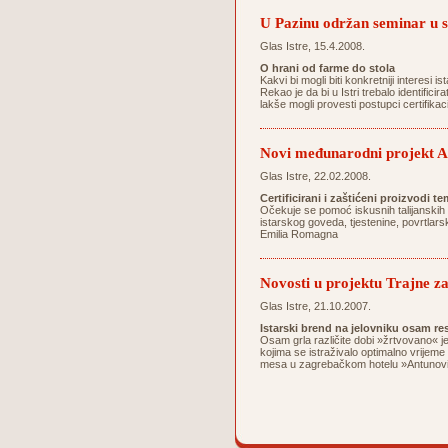
U Pazinu održan seminar 
Glas Istre, 15.4.2008.
O hrani od farme do stola
Kakvi bi mogli biti konkretniji interesi
Rekao je da bi u Istri trebalo identifici
lakše mogli provesti postupci certifika
Novi međunarodni projekt Ag
Glas Istre, 22.02.2008.
Certificirani i zaštićeni proizvodi 
Očekuje se pomoć iskusnih talijanskih 
istarskog goveda, tjestenine, povrtlarsk
Emilia Romagna
Novosti u projektu Trajne za
Glas Istre, 21.10.2007.
Istarski brend na jelovniku osam re
Osam grla različite dobi »žrtvovano« j
kojima se istraživalo optimalno vrijeme
mesa u zagrebačkom hotelu »Antunović