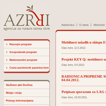
Naslovnica
O nama
Aktivnosti
Mobilnost mladih u sklopu 
Razvojni program
Glas Istre, 11.5.2012.
Gospodarski program
Projekt KEY Q: mobilnost uče
Međunarodni program
Glas Istre, 9.5.2012.
Cesta autohtonih pasmina Istre
RADIONICA PRIPREME M
04.04.2012.
Službeni akti Društva
Potpisan sporazum za LAG s
Misija i vizija
Glas Istre, 15.03.2011.
Pristup informacijama