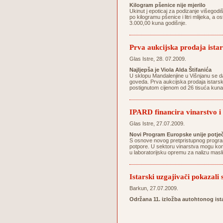
Kilogram pšenice nije mjerilo
Ukinut j epoticaj za podizanje višegodi
po kilogramu pšenice i litri mlijeka, a 
3.000,00 kuna godišnje.
Prva aukcijska prodaja istar
Glas Istre, 28. 07.2009.
Najljepša je Viola Alda Štifanića
U sklopu Mandalenjine u Višnjanu se da
goveda. Prva aukcijska prodaja istarski
postignutom cijenom od 26 tisuća kuna do
IPARD financira vinarstvo i
Glas Istre, 27.07.2009.
Novi Program Europske unije potječ
S osnove novog pretpristupnog programa
potpore. U sektoru vinarstva mogu konk
u laboratorijsku opremu za nalizu mas
Istarski uzgajivači pokazali
Barkun, 27.07.2009.
Održana 11. izložba autohtonog is