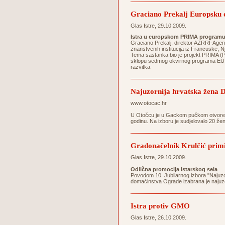
Graciano Prekalj Europsku 
Glas Istre, 29.10.2009.
Istra u europskom PRIMA program
Graciano Prekalj, direktor AZRRI-Agenc
znanstvenih institucija iz Francuske,
Tema sastanka bio je projekt PRIMA (Prot
sklopu sedmog okvirnog programa EU-a k
razvitka.
Najuzornija hrvatska žena D
www.otocac.hr
U Otočcu je u Gackom pučkom otvorenom
godinu. Na izboru je sudjelovalo 20 žen
Gradonačelnik Krulčić primi
Glas Istre, 29.10.2009.
Odlična promocija istarskog sela
Povodom 10. Jubilarnog izbora "Najuz
domaćinstva Ograde izabrana je najuz
Istra protiv GMO
Glas Istre, 26.10.2009.