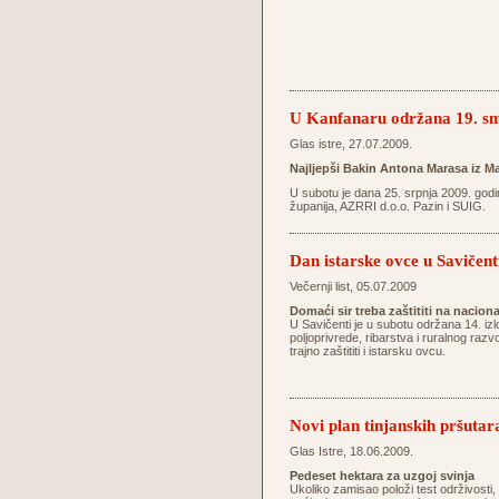
U Kanfanaru održana 19. sm
Glas istre, 27.07.2009.
Najljepši Bakin Antona Marasa iz Ma
U subotu je dana 25. srpnja 2009. godi
županija, AZRRI d.o.o. Pazin i SUIG.
Dan istarske ovce u Savičent
Večernji list, 05.07.2009
Domaći sir treba zaštititi na nacion
U Savičenti je u subotu održana 14. izl
poljoprivrede, ribarstva i ruralnog razv
trajno zaštititi i istarsku ovcu.
Novi plan tinjanskih pršutar
Glas Istre, 18.06.2009.
Pedeset hektara za uzgoj svinja
Ukoliko zamisao položi test održivosti,