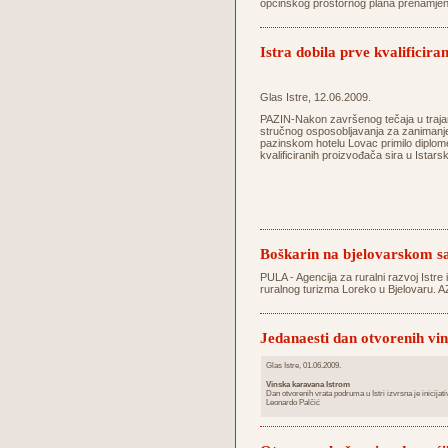
općinskog prostornog plana prenamjeni
Istra dobila prve kvalificira
Glas Istre, 12.06.2009.
PAZIN-Nakon završenog tečaja u trajan
stručnog osposobljavanja za zanimanje 
pazinskom hotelu Lovac primilo diplom
kvalificiranih proizvođača sira u Istarsk
Boškarin na bjelovarskom 
PULA - Agencija za ruralni razvoj Istre 
ruralnog turizma Loreko u Bjelovaru. A
Jedanaesti dan otvorenih vi
Glas Istre, 01.06.2009.
Vinska karavana Istrom
Dan otvorenih vrata podruma u Istri izvrsna je inicijativa
Leonardo Palčić