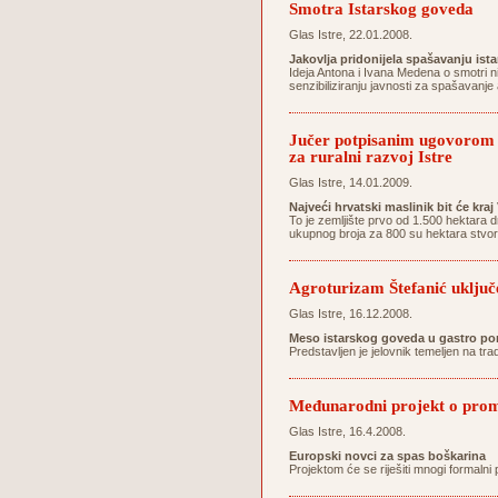
Smotra Istarskog goveda
Glas Istre, 22.01.2008.
Jakovlja pridonijela spašavanju ist
Ideja Antona i Ivana Medena o smotri n
senzibiliziranju javnosti za spašavanj
Jučer potpisanim ugovorom 1
za ruralni razvoj Istre
Glas Istre, 14.01.2009.
Najveći hrvatski maslinik bit će kra
To je zemljište prvo od 1.500 hektara 
ukupnog broja za 800 su hektara stvor
Agroturizam Štefanić uključe
Glas Istre, 16.12.2008.
Meso istarskog goveda u gastro po
Predstavljen je jelovnik temeljen na tr
Međunarodni projekt o promoc
Glas Istre, 16.4.2008.
Europski novci za spas boškarina
Projektom će se riješiti mnogi formalni 