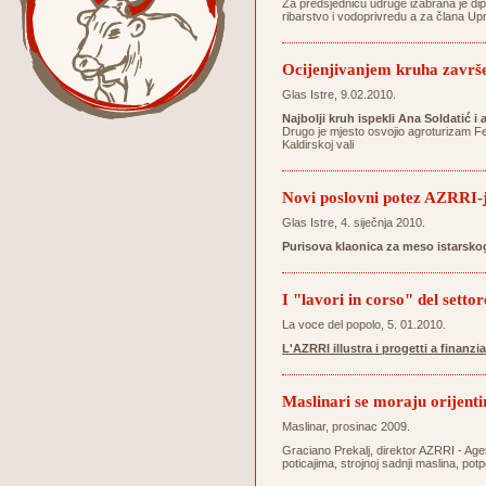
Za predsjednicu udruge izabrana je dipl
ribarstvo i vodoprivredu a za člana Up
Ocijenjivanjem kruha završ
Glas Istre, 9.02.2010.
Najbolji kruh ispekli Ana Soldatić i
Drugo je mjesto osvojio agroturizam Ferl
Kaldirskoj vali
Novi poslovni potez AZRRI-
Glas Istre, 4. siječnja 2010.
Purisova klaonica za meso istarsk
I "lavori in corso" del setto
La voce del popolo, 5. 01.2010.
L'AZRRI illustra i progetti a finanz
Maslinari se moraju orijent
Maslinar, prosinac 2009.
Graciano Prekalj, direktor AZRRI - Agen
poticajima, strojnoj sadnji maslina, po