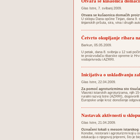
Otvara se kušaonica domaći
Glas Istre, 7. svibanj 2009.
Otvara se kušaonica domaćih proiz
U sklopu Dana općine Tinjan, dana 9. s
tinjanskih pršuta, sira, vina i drugih a
Četvrto okupljanje ribara
Barkun, 05.05.2009.
U petak, dana 8. svibnja u 12 sati poč
te proizvođača ribarske opreme iz Hrvat
vodoprivredu i AZRRI.
Inicijativa o usklađivanju 
Glas Istre, 22.04.2009.
Za pomoć agroturizmima sto tisuć
Vlasnici istarskih agroturizama, njih 1
ruralni razvoj Istre (AZRRI), dogovoril
Europske unije kroz donošenje odgovara
Nastavak aktivnosti u sklopu
Glas Istre, 21.04.2009.
Označeni lokali s mesom istarskog
Konobe, restorani i agroturizmi koji u 
edukaciju o njegovoj pripremi, što je b