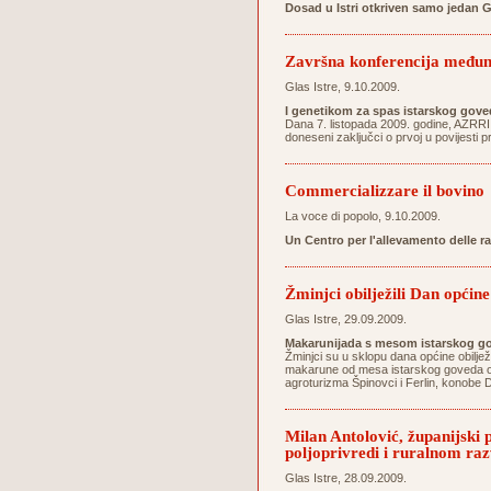
Dosad u Istri otkriven samo jedan 
Završna konferencija međun
Glas Istre, 9.10.2009.
I genetikom za spas istarskog gove
Dana 7. listopada 2009. godine, AZRRI
doneseni zaključci o prvoj u povijesti 
Commercializzare il bovino
La voce di popolo, 9.10.2009.
Un Centro per l'allevamento delle r
Žminjci obilježili Dan općine
Glas Istre, 29.09.2009.
Makarunijada s mesom istarskog go
Žminjci su u sklopu dana općine obilježi
makarune od mesa istarskog goveda osig
agroturizma Špinovci i Ferlin, konobe D
Milan Antolović, županijski
poljoprivredi i ruralnom ra
Glas Istre, 28.09.2009.