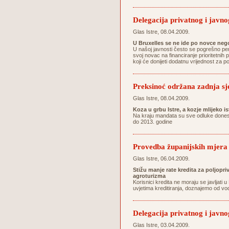
Delegacija privatnog i javnog
Glas Istre, 08.04.2009.
U Bruxelles se ne ide po novce ne
U našoj javnosti često se pogrešno per
svoj novac na financiranje prioritetnih p
koji će donijeti dodatnu vrijednost za 
Preksinoć održana zadnja sj
Glas Istre, 08.04.2009.
Koza u grbu Istre, a kozje mlijeko i
Na kraju mandata su sve odluke donesen
do 2013. godine
Provedba županijskih mjera 
Glas Istre, 06.04.2009.
Stižu manje rate kredita za poljopri
agroturizma
Korisnici kredita ne moraju se javljat
uvjetima kreditiranja, doznajemo od vo
Delegacija privatnog i javnog
Glas Istre, 03.04.2009.