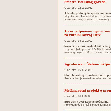
Smotra Istarskog goveda
Glas Istre, 22.01.2008.
Jakovlja pridonijela spašavanju ist
Ideja Antona i Ivana Medena o smotri n
senzibiliziranju javnosti za spašavanj
Jučer potpisanim ugovorom 1
za ruralni razvoj Istre
Glas Istre, 14.01.2009.
Najveći hrvatski maslinik bit će kra
To je zemljište prvo od 1.500 hektara 
ukupnog broja za 800 su hektara stvor
Agroturizam Štefanić uključe
Glas Istre, 16.12.2008.
Meso istarskog goveda u gastro po
Predstavljen je jelovnik temeljen na tr
Međunarodni projekt o promoc
Glas Istre, 16.4.2008.
Europski novci za spas boškarina
Projektom će se riješiti mnogi formalni 