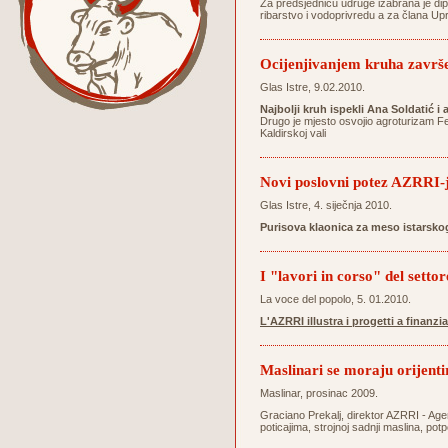
Za predsjednicu udruge izabrana je dipl
ribarstvo i vodoprivredu a za člana Up
Ocijenjivanjem kruha završ
Glas Istre, 9.02.2010.
Najbolji kruh ispekli Ana Soldatić i
Drugo je mjesto osvojio agroturizam Ferl
Kaldirskoj vali
Novi poslovni potez AZRRI-
Glas Istre, 4. siječnja 2010.
Purisova klaonica za meso istarsk
I "lavori in corso" del setto
La voce del popolo, 5. 01.2010.
L'AZRRI illustra i progetti a finanz
Maslinari se moraju orijent
Maslinar, prosinac 2009.
Graciano Prekalj, direktor AZRRI - Agen
poticajima, strojnoj sadnji maslina, po