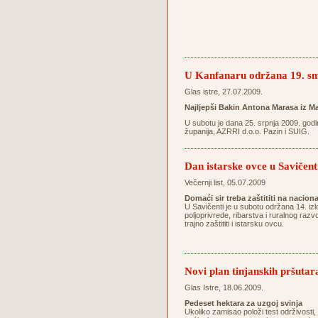
U Kanfanaru održana 19. sm
Glas istre, 27.07.2009.
Najljepši Bakin Antona Marasa iz Ma
U subotu je dana 25. srpnja 2009. godi
županija, AZRRI d.o.o. Pazin i SUIG.
Dan istarske ovce u Savičent
Večernji list, 05.07.2009
Domaći sir treba zaštititi na nacion
U Savičenti je u subotu održana 14. izl
poljoprivrede, ribarstva i ruralnog razv
trajno zaštititi i istarsku ovcu.
Novi plan tinjanskih pršutar
Glas Istre, 18.06.2009.
Pedeset hektara za uzgoj svinja
Ukoliko zamisao položi test održivosti,