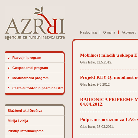
Naslovnica
O nama
Aktivnosti
Mobilnost mladih u sklopu 
Razvojni program
Glas Istre, 11.5.2012.
Gospodarski program
Projekt KEY Q: mobilnost uče
Međunarodni program
Glas Istre, 9.5.2012.
Cesta autohtonih pasmina Istre
RADIONICA PRIPREME M
04.04.2012.
Službeni akti Društva
Potpisan sporazum za LAG s
Misija i vizija
Glas Istre, 15.03.2011.
Pristup informacijama