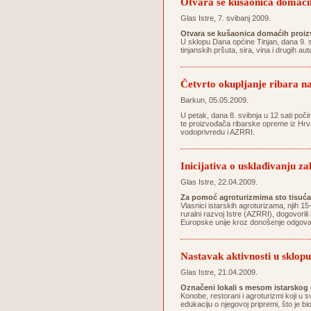
Otvara se kušaonica domaći
Glas Istre, 7. svibanj 2009.
Otvara se kušaonica domaćih proiz
U sklopu Dana općine Tinjan, dana 9. s
tinjanskih pršuta, sira, vina i drugih a
Četvrto okupljanje ribara
Barkun, 05.05.2009.
U petak, dana 8. svibnja u 12 sati poč
te proizvođača ribarske opreme iz Hrvat
vodoprivredu i AZRRI.
Inicijativa o usklađivanju 
Glas Istre, 22.04.2009.
Za pomoć agroturizmima sto tisuć
Vlasnici istarskih agroturizama, njih 1
ruralni razvoj Istre (AZRRI), dogovoril
Europske unije kroz donošenje odgovara
Nastavak aktivnosti u sklopu
Glas Istre, 21.04.2009.
Označeni lokali s mesom istarskog
Konobe, restorani i agroturizmi koji u 
edukaciju o njegovoj pripremi, što je b