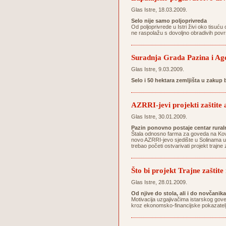
Glas Istre, 18.03.2009.
Selo nije samo poljoprivreda
Od poljoprivrede u Istri živi oko tisuću 
ne raspolažu s dovoljno obradivih povr
Suradnja Grada Pazina i Agen
Glas Istre, 9.03.2009.
Selo i 50 hektara zemljišta u zakup
AZRRI-jevi projekti zaštite 
Glas Istre, 30.01.2009.
Pazin ponovno postaje centar ruraln
Štala odnosno farma za goveda na Kovač
novo AZRRI-jevo sjedište u Solinama uz
trebao početi ostvarivati projekt trajn
Što bi projekt Trajne zaštit
Glas Istre, 28.01.2009.
Od njive do stola, ali i do novčanika
Motivacija uzgajivačima istarskog gove
kroz ekonomsko-financijske pokazatelj