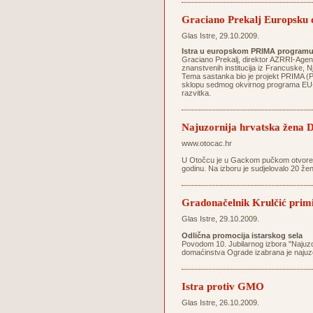
Graciano Prekalj Europsku 
Glas Istre, 29.10.2009.
Istra u europskom PRIMA program
Graciano Prekalj, direktor AZRRI-Agenc
znanstvenih institucija iz Francuske,
Tema sastanka bio je projekt PRIMA (Prot
sklopu sedmog okvirnog programa EU-a k
razvitka.
Najuzornija hrvatska žena D
www.otocac.hr
U Otočcu je u Gackom pučkom otvorenom
godinu. Na izboru je sudjelovalo 20 žen
Gradonačelnik Krulčić primi
Glas Istre, 29.10.2009.
Odlična promocija istarskog sela
Povodom 10. Jubilarnog izbora "Najuz
domaćinstva Ograde izabrana je najuz
Istra protiv GMO
Glas Istre, 26.10.2009.