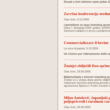
Dosad u Istri otkriven samo jedan 
Završna konferencija međun
Glas Istre, 9.10.2009.
I genetikom za spas istarskog gove
Dana 7. listopada 2009. godine, AZRRI
doneseni zaključci o prvoj u povijesti 
Commercializzare il bovino
La voce di popolo, 9.10.2009.
Un Centro per l'allevamento delle r
Žminjci obilježili Dan općine
Glas Istre, 29.09.2009.
Makarunijada s mesom istarskog go
Žminjci su u sklopu dana općine obilježi
makarune od mesa istarskog goveda osig
agroturizma Špinovci i Ferlin, konobe D
Milan Antolović, županijski
poljoprivredi i ruralnom ra
Glas Istre, 28.09.2009.