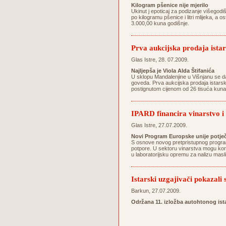
Kilogram pšenice nije mjerilo
Ukinut j epoticaj za podizanje višegodi
po kilogramu pšenice i litri mlijeka, a 
3.000,00 kuna godišnje.
Prva aukcijska prodaja istar
Glas Istre, 28. 07.2009.
Najljepša je Viola Alda Štifanića
U sklopu Mandalenjine u Višnjanu se da
goveda. Prva aukcijska prodaja istarski
postignutom cijenom od 26 tisuća kuna do
IPARD financira vinarstvo i
Glas Istre, 27.07.2009.
Novi Program Europske unije potječ
S osnove novog pretpristupnog programa
potpore. U sektoru vinarstva mogu konk
u laboratorijsku opremu za nalizu mas
Istarski uzgajivači pokazali
Barkun, 27.07.2009.
Održana 11. izložba autohtonog is