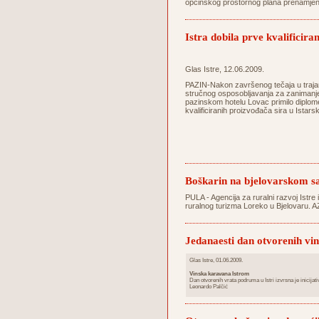
općinskog prostornog plana prenamjeni
Istra dobila prve kvalificira
Glas Istre, 12.06.2009.
PAZIN-Nakon završenog tečaja u trajan
stručnog osposobljavanja za zanimanje 
pazinskom hotelu Lovac primilo diplom
kvalificiranih proizvođača sira u Istarsk
Boškarin na bjelovarskom 
PULA - Agencija za ruralni razvoj Istre 
ruralnog turizma Loreko u Bjelovaru. A
Jedanaesti dan otvorenih vi
Glas Istre, 01.06.2009.
Vinska karavana Istrom
Dan otvorenih vrata podruma u Istri izvrsna je inicijativa
Leonardo Palčić