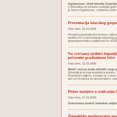
Ognjanovac: Ured Istarske županije
U Bruxellesu je trenutno stotinjak ljudi 
je Jasna Ognjanovac, zamjenica šefa M
Prezentacija istarskog gospo
Glas Istre, 01.04.2009.
Hrvatska gospodarska komora i njihovo 
sjedištu EU-a prezentaciju istarskog go
gospodarstvenika sudjelovati će i AZRRI
Na svečanoj sjednici županij
počasnim građaninom Istre
Glas Istre, 31.03.2009.
Mesić: Istra je znala odrediti svoje 
Slovenija je ta koja prejudicira grani
Piranskom zaljevu, a kupati se u moru
ako se Hrvatska ne decentralizira, na
Pismo namjere o osnivanju C
Glas Istre, 27.03.2009.
Znanstvena pomoć istarskim seljac
Županijsko poglavarstvo usvo