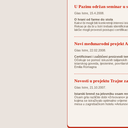
U Pazinu održan seminar 
Glas Istre, 15.4.2008.
O hrani od farme do stola
Kakvi bi mogli biti konkretniji interesi
Rekao je da bi u Istri trebalo identifici
lakše mogli provesti postupci certifika
Novi međunarodni projekt Ag
Glas Istre, 22.02.2008.
Certificirani i zaštićeni proizvodi 
Očekuje se pomoć iskusnih talijanskih 
istarskog goveda, tjestenine, povrtlarsk
Emilia Romagna
Novosti u projektu Trajne za
Glas Istre, 21.10.2007.
Istarski brend na jelovniku osam re
Osam grla različite dobi »žrtvovano« j
kojima se istraživalo optimalno vrijeme
mesa u zagrebačkom hotelu »Antunović