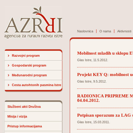
Naslovnica
O nama
Aktivnosti
Mobilnost mladih u sklopu 
Razvojni program
Glas Istre, 11.5.2012.
Gospodarski program
Projekt KEY Q: mobilnost uče
Međunarodni program
Glas Istre, 9.5.2012.
Cesta autohtonih pasmina Istre
RADIONICA PRIPREME M
04.04.2012.
Službeni akti Društva
Potpisan sporazum za LAG s
Misija i vizija
Glas Istre, 15.03.2011.
Pristup informacijama