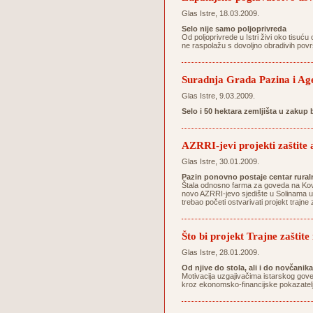
Glas Istre, 18.03.2009.
Selo nije samo poljoprivreda
Od poljoprivrede u Istri živi oko tisuću 
ne raspolažu s dovoljno obradivih povr
Suradnja Grada Pazina i Agen
Glas Istre, 9.03.2009.
Selo i 50 hektara zemljišta u zakup
AZRRI-jevi projekti zaštite 
Glas Istre, 30.01.2009.
Pazin ponovno postaje centar ruraln
Štala odnosno farma za goveda na Kovač
novo AZRRI-jevo sjedište u Solinama uz
trebao početi ostvarivati projekt trajn
Što bi projekt Trajne zaštit
Glas Istre, 28.01.2009.
Od njive do stola, ali i do novčanika
Motivacija uzgajivačima istarskog gove
kroz ekonomsko-financijske pokazatelj