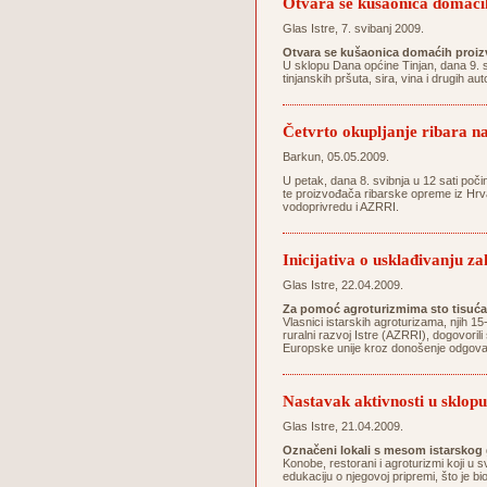
Otvara se kušaonica domaći
Glas Istre, 7. svibanj 2009.
Otvara se kušaonica domaćih proiz
U sklopu Dana općine Tinjan, dana 9. s
tinjanskih pršuta, sira, vina i drugih a
Četvrto okupljanje ribara
Barkun, 05.05.2009.
U petak, dana 8. svibnja u 12 sati poč
te proizvođača ribarske opreme iz Hrvat
vodoprivredu i AZRRI.
Inicijativa o usklađivanju 
Glas Istre, 22.04.2009.
Za pomoć agroturizmima sto tisuć
Vlasnici istarskih agroturizama, njih 1
ruralni razvoj Istre (AZRRI), dogovoril
Europske unije kroz donošenje odgovara
Nastavak aktivnosti u sklopu
Glas Istre, 21.04.2009.
Označeni lokali s mesom istarskog
Konobe, restorani i agroturizmi koji u 
edukaciju o njegovoj pripremi, što je b