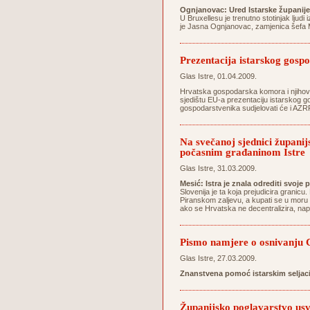
Ognjanovac: Ured Istarske županije
U Bruxellesu je trenutno stotinjak ljudi 
je Jasna Ognjanovac, zamjenica šefa M
Prezentacija istarskog gospo
Glas Istre, 01.04.2009.
Hrvatska gospodarska komora i njihovo 
sjedištu EU-a prezentaciju istarskog go
gospodarstvenika sudjelovati će i AZRRI
Na svečanoj sjednici županij
počasnim građaninom Istre
Glas Istre, 31.03.2009.
Mesić: Istra je znala odrediti svoje 
Slovenija je ta koja prejudicira grani
Piranskom zaljevu, a kupati se u moru
ako se Hrvatska ne decentralizira, na
Pismo namjere o osnivanju C
Glas Istre, 27.03.2009.
Znanstvena pomoć istarskim seljac
Županijsko poglavarstvo usvo