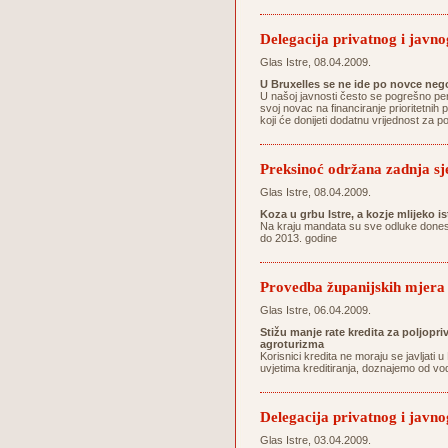
Delegacija privatnog i javnog
Glas Istre, 08.04.2009.
U Bruxelles se ne ide po novce ne
U našoj javnosti često se pogrešno per
svoj novac na financiranje prioritetnih p
koji će donijeti dodatnu vrijednost za 
Preksinoć održana zadnja sj
Glas Istre, 08.04.2009.
Koza u grbu Istre, a kozje mlijeko i
Na kraju mandata su sve odluke donesen
do 2013. godine
Provedba županijskih mjera 
Glas Istre, 06.04.2009.
Stižu manje rate kredita za poljopri
agroturizma
Korisnici kredita ne moraju se javljat
uvjetima kreditiranja, doznajemo od vo
Delegacija privatnog i javnog
Glas Istre, 03.04.2009.