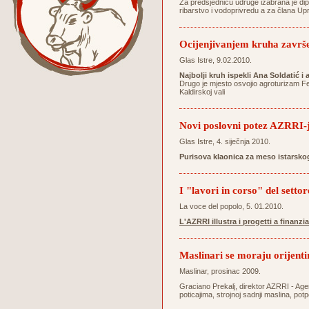
Za predsjednicu udruge izabrana je dipl
ribarstvo i vodoprivredu a za člana Up
Ocijenjivanjem kruha završ
Glas Istre, 9.02.2010.
Najbolji kruh ispekli Ana Soldatić i
Drugo je mjesto osvojio agroturizam Ferl
Kaldirskoj vali
Novi poslovni potez AZRRI-
Glas Istre, 4. siječnja 2010.
Purisova klaonica za meso istarsk
I "lavori in corso" del setto
La voce del popolo, 5. 01.2010.
L'AZRRI illustra i progetti a finanz
Maslinari se moraju orijent
Maslinar, prosinac 2009.
Graciano Prekalj, direktor AZRRI - Agen
poticajima, strojnoj sadnji maslina, po