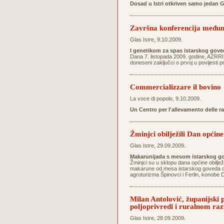
Dosad u Istri otkriven samo jedan 
Završna konferencija međun
Glas Istre, 9.10.2009.
I genetikom za spas istarskog gove
Dana 7. listopada 2009. godine, AZRRI
doneseni zaključci o prvoj u povijesti 
Commercializzare il bovino
La voce di popolo, 9.10.2009.
Un Centro per l'allevamento delle r
Žminjci obilježili Dan općine
Glas Istre, 29.09.2009.
Makarunijada s mesom istarskog go
Žminjci su u sklopu dana općine obilježi
makarune od mesa istarskog goveda osig
agroturizma Špinovci i Ferlin, konobe D
Milan Antolović, županijski
poljoprivredi i ruralnom ra
Glas Istre, 28.09.2009.