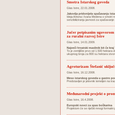
Smotra Istarskog goveda
Glas Istre, 22.01.2008.
Jakovlja pridonijela spašavanju ist
Ideja Antona i Ivana Medena o smotri n
senzibiliziranju javnosti za spašavanj
Jučer potpisanim ugovorom 1
za ruralni razvoj Istre
Glas Istre, 14.01.2009.
Najveći hrvatski maslinik bit će kra
To je zemljište prvo od 1.500 hektara 
ukupnog broja za 800 su hektara stvor
Agroturizam Štefanić uključe
Glas Istre, 16.12.2008.
Meso istarskog goveda u gastro po
Predstavljen je jelovnik temeljen na tr
Međunarodni projekt o promoc
Glas Istre, 16.4.2008.
Europski novci za spas boškarina
Projektom će se riješiti mnogi formalni 