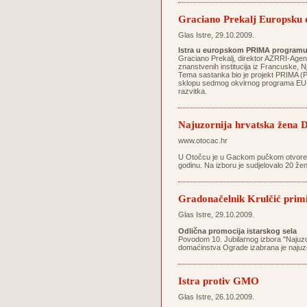
Graciano Prekalj Europsku 
Glas Istre, 29.10.2009.
Istra u europskom PRIMA program
Graciano Prekalj, direktor AZRRI-Agenc
znanstvenih institucija iz Francuske,
Tema sastanka bio je projekt PRIMA (Prot
sklopu sedmog okvirnog programa EU-a k
razvitka.
Najuzornija hrvatska žena D
www.otocac.hr
U Otočcu je u Gackom pučkom otvorenom
godinu. Na izboru je sudjelovalo 20 žen
Gradonačelnik Krulčić primi
Glas Istre, 29.10.2009.
Odlična promocija istarskog sela
Povodom 10. Jubilarnog izbora "Najuz
domaćinstva Ograde izabrana je najuz
Istra protiv GMO
Glas Istre, 26.10.2009.