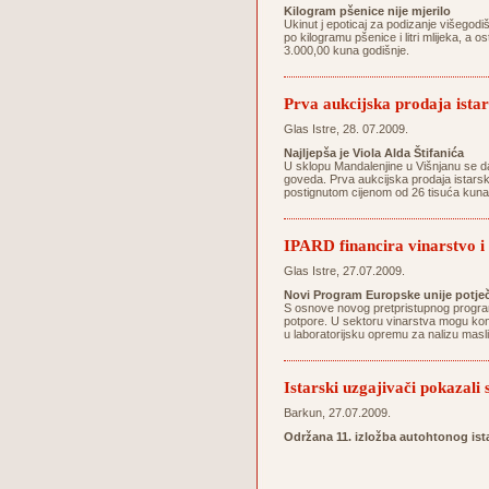
Kilogram pšenice nije mjerilo
Ukinut j epoticaj za podizanje višegodi
po kilogramu pšenice i litri mlijeka, a 
3.000,00 kuna godišnje.
Prva aukcijska prodaja istar
Glas Istre, 28. 07.2009.
Najljepša je Viola Alda Štifanića
U sklopu Mandalenjine u Višnjanu se da
goveda. Prva aukcijska prodaja istarski
postignutom cijenom od 26 tisuća kuna do
IPARD financira vinarstvo i
Glas Istre, 27.07.2009.
Novi Program Europske unije potječ
S osnove novog pretpristupnog programa
potpore. U sektoru vinarstva mogu konk
u laboratorijsku opremu za nalizu mas
Istarski uzgajivači pokazali
Barkun, 27.07.2009.
Održana 11. izložba autohtonog is