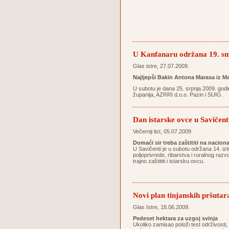
U Kanfanaru održana 19. sm
Glas istre, 27.07.2009.
Najljepši Bakin Antona Marasa iz Ma
U subotu je dana 25. srpnja 2009. godi
županija, AZRRI d.o.o. Pazin i SUIG.
Dan istarske ovce u Savičent
Večernji list, 05.07.2009
Domaći sir treba zaštititi na nacion
U Savičenti je u subotu održana 14. izl
poljoprivrede, ribarstva i ruralnog razv
trajno zaštititi i istarsku ovcu.
Novi plan tinjanskih pršutar
Glas Istre, 18.06.2009.
Pedeset hektara za uzgoj svinja
Ukoliko zamisao položi test održivosti,