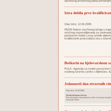
općinskog prostornog plana prenamjeni
Istra dobila prve kvalificira
Glas Istre, 12.06.2009.
PAZIN-Nakon završenog tečaja u trajan
stručnog osposobljavanja za zanimanje 
pazinskom hotelu Lovac primilo diplom
kvalificiranih proizvođača sira u Istarsk
Boškarin na bjelovarskom 
PULA - Agencija za ruralni razvoj Istre 
ruralnog turizma Loreko u Bjelovaru. A
Jedanaesti dan otvorenih vi
Glas Istre, 01.06.2009.
Vinska karavana Istrom
Dan otvorenih vrata podruma u Istri izvrsna je inicijativa
Leonardo Palčić