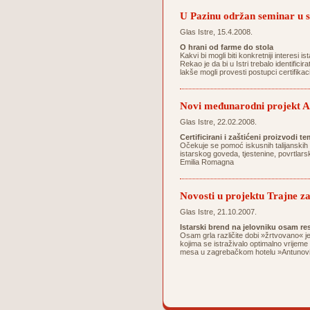
U Pazinu održan seminar 
Glas Istre, 15.4.2008.
O hrani od farme do stola
Kakvi bi mogli biti konkretniji interesi
Rekao je da bi u Istri trebalo identifici
lakše mogli provesti postupci certifika
Novi međunarodni projekt Ag
Glas Istre, 22.02.2008.
Certificirani i zaštićeni proizvodi 
Očekuje se pomoć iskusnih talijanskih 
istarskog goveda, tjestenine, povrtlarsk
Emilia Romagna
Novosti u projektu Trajne za
Glas Istre, 21.10.2007.
Istarski brend na jelovniku osam re
Osam grla različite dobi »žrtvovano« j
kojima se istraživalo optimalno vrijeme
mesa u zagrebačkom hotelu »Antunović