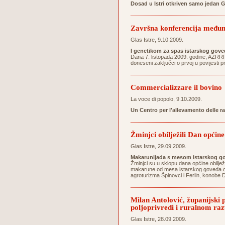
Dosad u Istri otkriven samo jedan 
Završna konferencija međun
Glas Istre, 9.10.2009.
I genetikom za spas istarskog gove
Dana 7. listopada 2009. godine, AZRRI
doneseni zaključci o prvoj u povijesti 
Commercializzare il bovino
La voce di popolo, 9.10.2009.
Un Centro per l'allevamento delle r
Žminjci obilježili Dan općine
Glas Istre, 29.09.2009.
Makarunijada s mesom istarskog go
Žminjci su u sklopu dana općine obilježi
makarune od mesa istarskog goveda osig
agroturizma Špinovci i Ferlin, konobe D
Milan Antolović, županijski
poljoprivredi i ruralnom ra
Glas Istre, 28.09.2009.