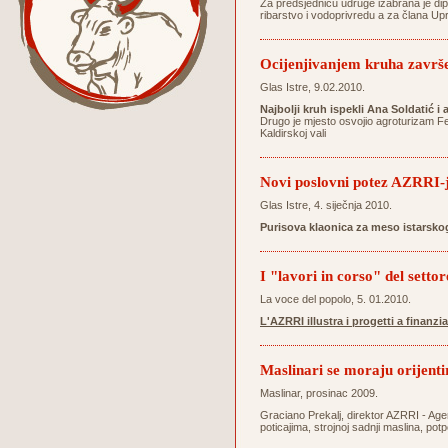
Za predsjednicu udruge izabrana je dipl
ribarstvo i vodoprivredu a za člana Up
Ocijenjivanjem kruha završ
Glas Istre, 9.02.2010.
Najbolji kruh ispekli Ana Soldatić i
Drugo je mjesto osvojio agroturizam Ferl
Kaldirskoj vali
Novi poslovni potez AZRRI-
Glas Istre, 4. siječnja 2010.
Purisova klaonica za meso istarsk
I "lavori in corso" del setto
La voce del popolo, 5. 01.2010.
L'AZRRI illustra i progetti a finanz
Maslinari se moraju orijent
Maslinar, prosinac 2009.
Graciano Prekalj, direktor AZRRI - Agen
poticajima, strojnoj sadnji maslina, po