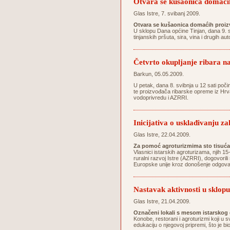
Otvara se kušaonica domaći
Glas Istre, 7. svibanj 2009.
Otvara se kušaonica domaćih proiz
U sklopu Dana općine Tinjan, dana 9. s
tinjanskih pršuta, sira, vina i drugih a
Četvrto okupljanje ribara
Barkun, 05.05.2009.
U petak, dana 8. svibnja u 12 sati poč
te proizvođača ribarske opreme iz Hrvat
vodoprivredu i AZRRI.
Inicijativa o usklađivanju 
Glas Istre, 22.04.2009.
Za pomoć agroturizmima sto tisuć
Vlasnici istarskih agroturizama, njih 1
ruralni razvoj Istre (AZRRI), dogovoril
Europske unije kroz donošenje odgovara
Nastavak aktivnosti u sklopu
Glas Istre, 21.04.2009.
Označeni lokali s mesom istarskog
Konobe, restorani i agroturizmi koji u 
edukaciju o njegovoj pripremi, što je b