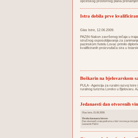
općinskog prostornog plana prenamjeni
Istra dobila prve kvalificira
Glas Istre, 12.06.2009.
PAZIN-Nakon završenog tečaja u trajan
stručnog osposobljavanja za zanimanje 
pazinskom hotelu Lovac primilo diplom
kvalificiranih proizvođača sira u Istarsk
Boškarin na bjelovarskom 
PULA - Agencija za ruralni razvoj Istre 
ruralnog turizma Loreko u Bjelovaru. A
Jedanaesti dan otvorenih vi
Glas Istre, 01.06.2009.
Vinska karavana Istrom
Dan otvorenih vrata podruma u Istri izvrsna je inicijativa
Leonardo Palčić