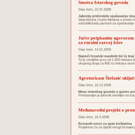
Smotra Istarskog goveda
Glas Istre, 22.01.2008.
Jakovlja pridonijela spašavanju ist
Ideja Antona i Ivana Medena o smotri n
senzibiliziranju javnosti za spašavanj
Jučer potpisanim ugovorom 1
za ruralni razvoj Istre
Glas Istre, 14.01.2009.
Najveći hrvatski maslinik bit će kra
To je zemljište prvo od 1.500 hektara 
ukupnog broja za 800 su hektara stvor
Agroturizam Štefanić uključe
Glas Istre, 16.12.2008.
Meso istarskog goveda u gastro po
Predstavljen je jelovnik temeljen na tr
Međunarodni projekt o promoc
Glas Istre, 16.4.2008.
Europski novci za spas boškarina
Projektom će se riješiti mnogi formalni 