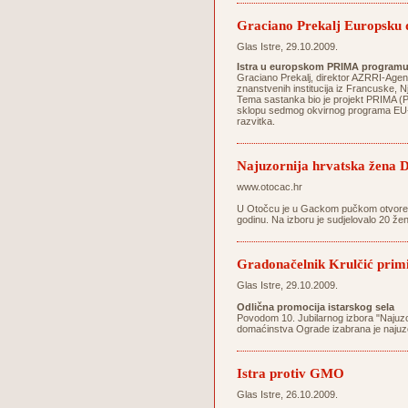
Graciano Prekalj Europsku 
Glas Istre, 29.10.2009.
Istra u europskom PRIMA program
Graciano Prekalj, direktor AZRRI-Agenc
znanstvenih institucija iz Francuske,
Tema sastanka bio je projekt PRIMA (Prot
sklopu sedmog okvirnog programa EU-a k
razvitka.
Najuzornija hrvatska žena D
www.otocac.hr
U Otočcu je u Gackom pučkom otvorenom
godinu. Na izboru je sudjelovalo 20 žen
Gradonačelnik Krulčić primi
Glas Istre, 29.10.2009.
Odlična promocija istarskog sela
Povodom 10. Jubilarnog izbora "Najuz
domaćinstva Ograde izabrana je najuz
Istra protiv GMO
Glas Istre, 26.10.2009.