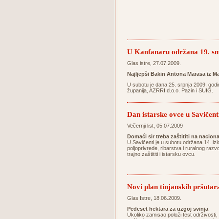
U Kanfanaru održana 19. sm
Glas istre, 27.07.2009.
Najljepši Bakin Antona Marasa iz Ma
U subotu je dana 25. srpnja 2009. godi
županija, AZRRI d.o.o. Pazin i SUIG.
Dan istarske ovce u Savičent
Večernji list, 05.07.2009
Domaći sir treba zaštititi na nacion
U Savičenti je u subotu održana 14. izl
poljoprivrede, ribarstva i ruralnog razv
trajno zaštititi i istarsku ovcu.
Novi plan tinjanskih pršutar
Glas Istre, 18.06.2009.
Pedeset hektara za uzgoj svinja
Ukoliko zamisao položi test održivosti,