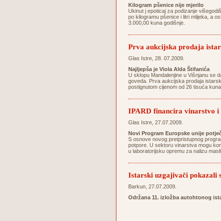
Kilogram pšenice nije mjerilo
Ukinut j epoticaj za podizanje višegodi
po kilogramu pšenice i litri mlijeka, a 
3.000,00 kuna godišnje.
Prva aukcijska prodaja istar
Glas Istre, 28. 07.2009.
Najljepša je Viola Alda Štifanića
U sklopu Mandalenjine u Višnjanu se da
goveda. Prva aukcijska prodaja istarski
postignutom cijenom od 26 tisuća kuna do
IPARD financira vinarstvo i
Glas Istre, 27.07.2009.
Novi Program Europske unije potječ
S osnove novog pretpristupnog programa
potpore. U sektoru vinarstva mogu konk
u laboratorijsku opremu za nalizu mas
Istarski uzgajivači pokazali
Barkun, 27.07.2009.
Održana 11. izložba autohtonog is