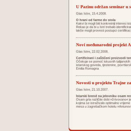
U Pazinu održan seminar 
Glas Istre, 15.4.2008.
O hrani od farme do stola
Kakvi bi mogli biti konkretniji interesi
Rekao je da bi u Istri trebalo identifici
lakše mogli provesti postupci certifika
Novi međunarodni projekt Ag
Glas Istre, 22.02.2008.
Certificirani i zaštićeni proizvodi 
Očekuje se pomoć iskusnih talijanskih 
istarskog goveda, tjestenine, povrtlarsk
Emilia Romagna
Novosti u projektu Trajne za
Glas Istre, 21.10.2007.
Istarski brend na jelovniku osam re
Osam grla različite dobi »žrtvovano« j
kojima se istraživalo optimalno vrijeme
mesa u zagrebačkom hotelu »Antunović