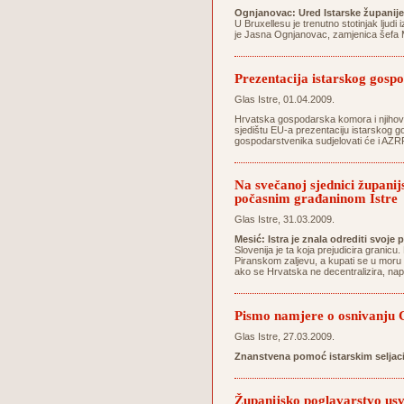
Ognjanovac: Ured Istarske županije
U Bruxellesu je trenutno stotinjak ljudi 
je Jasna Ognjanovac, zamjenica šefa M
Prezentacija istarskog gospo
Glas Istre, 01.04.2009.
Hrvatska gospodarska komora i njihovo 
sjedištu EU-a prezentaciju istarskog go
gospodarstvenika sudjelovati će i AZRRI
Na svečanoj sjednici županij
počasnim građaninom Istre
Glas Istre, 31.03.2009.
Mesić: Istra je znala odrediti svoje 
Slovenija je ta koja prejudicira grani
Piranskom zaljevu, a kupati se u moru
ako se Hrvatska ne decentralizira, na
Pismo namjere o osnivanju C
Glas Istre, 27.03.2009.
Znanstvena pomoć istarskim seljac
Županijsko poglavarstvo usvo