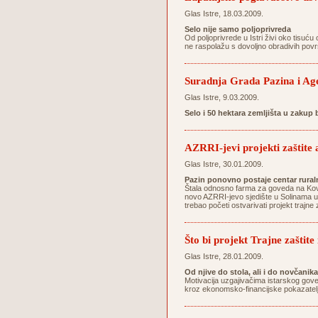
Glas Istre, 18.03.2009.
Selo nije samo poljoprivreda
Od poljoprivrede u Istri živi oko tisuću 
ne raspolažu s dovoljno obradivih povr
Suradnja Grada Pazina i Agen
Glas Istre, 9.03.2009.
Selo i 50 hektara zemljišta u zakup
AZRRI-jevi projekti zaštite 
Glas Istre, 30.01.2009.
Pazin ponovno postaje centar ruraln
Štala odnosno farma za goveda na Kovač
novo AZRRI-jevo sjedište u Solinama uz
trebao početi ostvarivati projekt trajn
Što bi projekt Trajne zaštit
Glas Istre, 28.01.2009.
Od njive do stola, ali i do novčanika
Motivacija uzgajivačima istarskog gove
kroz ekonomsko-financijske pokazatelj