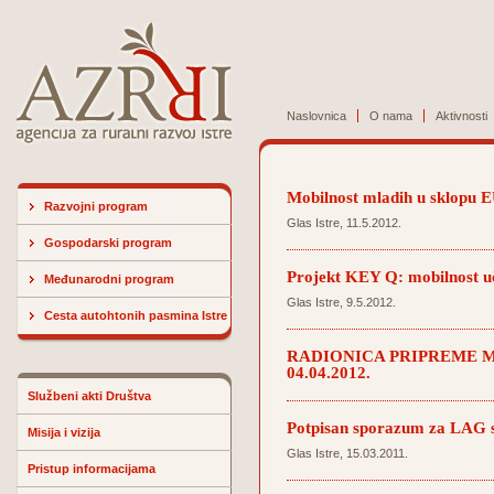
Naslovnica
O nama
Aktivnosti
Mobilnost mladih u sklopu 
Razvojni program
Glas Istre, 11.5.2012.
Gospodarski program
Projekt KEY Q: mobilnost uče
Međunarodni program
Glas Istre, 9.5.2012.
Cesta autohtonih pasmina Istre
RADIONICA PRIPREME M
04.04.2012.
Službeni akti Društva
Potpisan sporazum za LAG s
Misija i vizija
Glas Istre, 15.03.2011.
Pristup informacijama