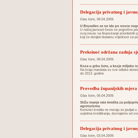
Delegacija privatnog i javnog
Glas Istre, 08.04.2009.
U Bruxelles se ne ide po novce ne
U našoj javnosti često se pogrešno per
svoj novac na financiranje prioritetnih p
koji će donijeti dodatnu vrijednost za 
Preksinoć održana zadnja sj
Glas Istre, 08.04.2009.
Koza u grbu Istre, a kozje mlijeko i
Na kraju mandata su sve odluke donesen
do 2013. godine
Provedba županijskih mjera 
Glas Istre, 06.04.2009.
Stižu manje rate kredita za poljopri
agroturizma
Korisnici kredita ne moraju se javljat
uvjetima kreditiranja, doznajemo od vo
Delegacija privatnog i javnog
Glas Istre, 03.04.2009.