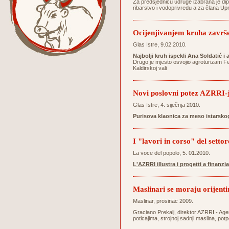
Za predsjednicu udruge izabrana je dipl
ribarstvo i vodoprivredu a za člana Up
Ocijenjivanjem kruha završ
Glas Istre, 9.02.2010.
Najbolji kruh ispekli Ana Soldatić i
Drugo je mjesto osvojio agroturizam Ferl
Kaldirskoj vali
Novi poslovni potez AZRRI-
Glas Istre, 4. siječnja 2010.
Purisova klaonica za meso istarsk
I "lavori in corso" del setto
La voce del popolo, 5. 01.2010.
L'AZRRI illustra i progetti a finanz
Maslinari se moraju orijent
Maslinar, prosinac 2009.
Graciano Prekalj, direktor AZRRI - Agen
poticajima, strojnoj sadnji maslina, po