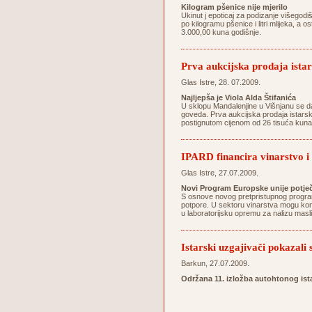
Kilogram pšenice nije mjerilo
Ukinut j epoticaj za podizanje višegodi
po kilogramu pšenice i litri mlijeka, a 
3.000,00 kuna godišnje.
Prva aukcijska prodaja istar
Glas Istre, 28. 07.2009.
Najljepša je Viola Alda Štifanića
U sklopu Mandalenjine u Višnjanu se da
goveda. Prva aukcijska prodaja istarski
postignutom cijenom od 26 tisuća kuna do
IPARD financira vinarstvo i
Glas Istre, 27.07.2009.
Novi Program Europske unije potječ
S osnove novog pretpristupnog programa
potpore. U sektoru vinarstva mogu konk
u laboratorijsku opremu za nalizu mas
Istarski uzgajivači pokazali
Barkun, 27.07.2009.
Održana 11. izložba autohtonog is