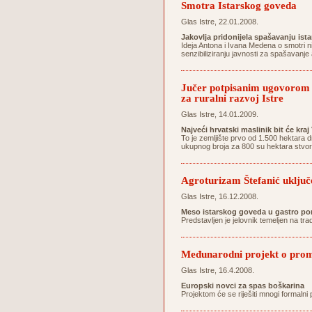
Smotra Istarskog goveda
Glas Istre, 22.01.2008.
Jakovlja pridonijela spašavanju ist
Ideja Antona i Ivana Medena o smotri n
senzibiliziranju javnosti za spašavanj
Jučer potpisanim ugovorom 1
za ruralni razvoj Istre
Glas Istre, 14.01.2009.
Najveći hrvatski maslinik bit će kra
To je zemljište prvo od 1.500 hektara 
ukupnog broja za 800 su hektara stvor
Agroturizam Štefanić uključe
Glas Istre, 16.12.2008.
Meso istarskog goveda u gastro po
Predstavljen je jelovnik temeljen na tr
Međunarodni projekt o promoc
Glas Istre, 16.4.2008.
Europski novci za spas boškarina
Projektom će se riješiti mnogi formalni 