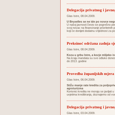
Delegacija privatnog i javnog
Glas Istre, 08.04.2009.
U Bruxelles se ne ide po novce ne
U našoj javnosti često se pogrešno per
svoj novac na financiranje prioritetnih p
koji će donijeti dodatnu vrijednost za 
Preksinoć održana zadnja sj
Glas Istre, 08.04.2009.
Koza u grbu Istre, a kozje mlijeko i
Na kraju mandata su sve odluke donesen
do 2013. godine
Provedba županijskih mjera 
Glas Istre, 06.04.2009.
Stižu manje rate kredita za poljopri
agroturizma
Korisnici kredita ne moraju se javljat
uvjetima kreditiranja, doznajemo od vo
Delegacija privatnog i javnog
Glas Istre, 03.04.2009.