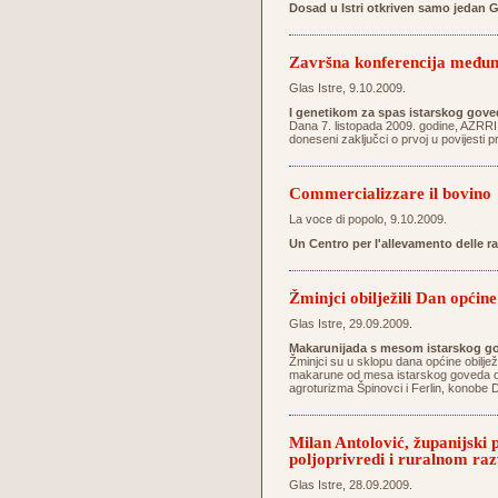
Dosad u Istri otkriven samo jedan 
Završna konferencija međun
Glas Istre, 9.10.2009.
I genetikom za spas istarskog gove
Dana 7. listopada 2009. godine, AZRRI
doneseni zaključci o prvoj u povijesti 
Commercializzare il bovino
La voce di popolo, 9.10.2009.
Un Centro per l'allevamento delle r
Žminjci obilježili Dan općine
Glas Istre, 29.09.2009.
Makarunijada s mesom istarskog go
Žminjci su u sklopu dana općine obilježi
makarune od mesa istarskog goveda osig
agroturizma Špinovci i Ferlin, konobe D
Milan Antolović, županijski
poljoprivredi i ruralnom ra
Glas Istre, 28.09.2009.