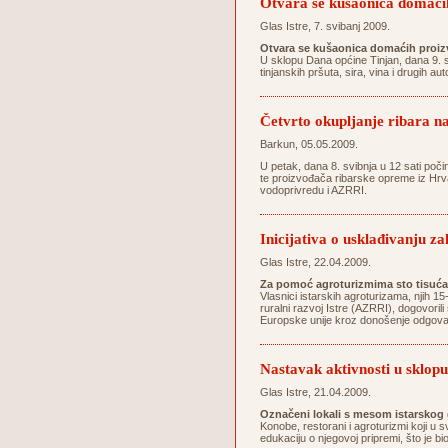
Otvara se kušaonica domaći
Glas Istre, 7. svibanj 2009.
Otvara se kušaonica domaćih proiz
U sklopu Dana općine Tinjan, dana 9. s
tinjanskih pršuta, sira, vina i drugih a
Četvrto okupljanje ribara
Barkun, 05.05.2009.
U petak, dana 8. svibnja u 12 sati poč
te proizvođača ribarske opreme iz Hrvat
vodoprivredu i AZRRI.
Inicijativa o usklađivanju 
Glas Istre, 22.04.2009.
Za pomoć agroturizmima sto tisuć
Vlasnici istarskih agroturizama, njih 1
ruralni razvoj Istre (AZRRI), dogovoril
Europske unije kroz donošenje odgovara
Nastavak aktivnosti u sklopu
Glas Istre, 21.04.2009.
Označeni lokali s mesom istarskog
Konobe, restorani i agroturizmi koji u 
edukaciju o njegovoj pripremi, što je b