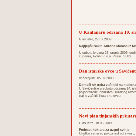
U Kanfanaru održana 19. sm
Glas istre, 27.07.2009.
Najljepši Bakin Antona Marasa iz Ma
U subotu je dana 25. srpnja 2009. godi
županija, AZRRI d.o.o. Pazin i SUIG.
Dan istarske ovce u Savičent
Večernji list, 05.07.2009
Domaći sir treba zaštititi na nacion
U Savičenti je u subotu održana 14. izl
poljoprivrede, ribarstva i ruralnog razv
trajno zaštititi i istarsku ovcu.
Novi plan tinjanskih pršutar
Glas Istre, 18.06.2009.
Pedeset hektara za uzgoj svinja
Ukoliko zamisao položi test održivosti,