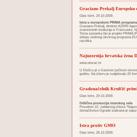
Graciano Prekalj Europsku 
Glas Istre, 29.10.2009.
Istra u europskom PRIMA program
Graciano Prekalj, direktor AZRRI-Agenc
znanstvenih institucija iz Francuske,
Tema sastanka bio je projekt PRIMA (Prot
sklopu sedmog okvirnog programa EU-a k
razvitka.
Najuzornija hrvatska žena D
www.otocac.hr
U Otočcu je u Gackom pučkom otvorenom
godinu. Na izboru je sudjelovalo 20 žen
Gradonačelnik Krulčić primi
Glas Istre, 29.10.2009.
Odlična promocija istarskog sela
Povodom 10. Jubilarnog izbora "Najuz
domaćinstva Ograde izabrana je najuz
Istra protiv GMO
Glas Istre, 26.10.2009.