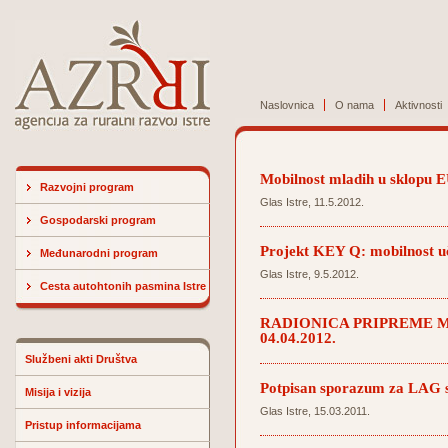
Naslovnica
O nama
Aktivnosti
Mobilnost mladih u sklopu 
Razvojni program
Glas Istre, 11.5.2012.
Gospodarski program
Projekt KEY Q: mobilnost uče
Međunarodni program
Glas Istre, 9.5.2012.
Cesta autohtonih pasmina Istre
RADIONICA PRIPREME M
04.04.2012.
Službeni akti Društva
Potpisan sporazum za LAG s
Misija i vizija
Glas Istre, 15.03.2011.
Pristup informacijama