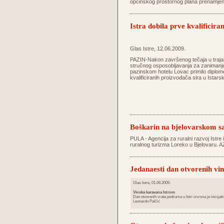
općinskog prostornog plana prenamjeni
Istra dobila prve kvalificira
Glas Istre, 12.06.2009.
PAZIN-Nakon završenog tečaja u trajan
stručnog osposobljavanja za zanimanje 
pazinskom hotelu Lovac primilo diplom
kvalificiranih proizvođača sira u Istarsk
Boškarin na bjelovarskom 
PULA - Agencija za ruralni razvoj Istre 
ruralnog turizma Loreko u Bjelovaru. A
Jedanaesti dan otvorenih vi
Glas Istre, 01.06.2009.
Vinska karavana Istrom
Dan otvorenih vrata podruma u Istri izvrsna je inicijativa
Leonardo Palčić