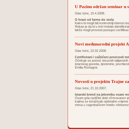
U Pazinu održan seminar 
Glas Istre, 15.4.2008.
O hrani od farme do stola
Kakvi bi mogli biti konkretniji interesi
Rekao je da bi u Istri trebalo identifici
lakše mogli provesti postupci certifika
Novi međunarodni projekt Ag
Glas Istre, 22.02.2008.
Certificirani i zaštićeni proizvodi 
Očekuje se pomoć iskusnih talijanskih 
istarskog goveda, tjestenine, povrtlarsk
Emilia Romagna
Novosti u projektu Trajne za
Glas Istre, 21.10.2007.
Istarski brend na jelovniku osam re
Osam grla različite dobi »žrtvovano« j
kojima se istraživalo optimalno vrijeme
mesa u zagrebačkom hotelu »Antunović