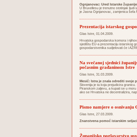
Ognjanovac: Ured Istarske županije
U Bruxellesu je trenutno stotinjak ljudi 
je Jasna Ognjanovac, zamjenica šefa M
Prezentacija istarskog gospo
Glas Istre, 01.04.2009.
Hrvatska gospodarska komora i njihovo 
sjedištu EU-a prezentaciju istarskog go
gospodarstvenika sudjelovati će i AZRRI
Na svečanoj sjednici županij
počasnim građaninom Istre
Glas Istre, 31.03.2009.
Mesić: Istra je znala odrediti svoje 
Slovenija je ta koja prejudicira grani
Piranskom zaljevu, a kupati se u moru
ako se Hrvatska ne decentralizira, na
Pismo namjere o osnivanju C
Glas Istre, 27.03.2009.
Znanstvena pomoć istarskim seljac
Županijsko poglavarstvo usvo