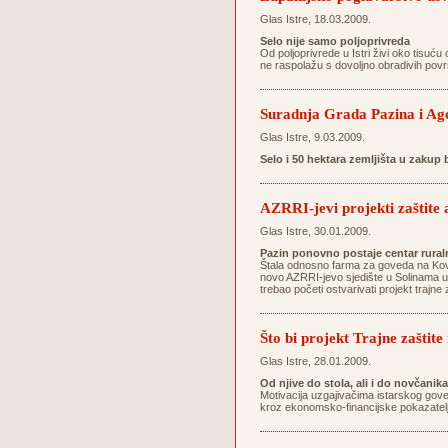
Glas Istre, 18.03.2009.
Selo nije samo poljoprivreda
Od poljoprivrede u Istri živi oko tisuću 
ne raspolažu s dovoljno obradivih povr
Suradnja Grada Pazina i Agen
Glas Istre, 9.03.2009.
Selo i 50 hektara zemljišta u zakup
AZRRI-jevi projekti zaštite 
Glas Istre, 30.01.2009.
Pazin ponovno postaje centar ruraln
Štala odnosno farma za goveda na Kovač
novo AZRRI-jevo sjedište u Solinama uz
trebao početi ostvarivati projekt trajn
Što bi projekt Trajne zaštit
Glas Istre, 28.01.2009.
Od njive do stola, ali i do novčanika
Motivacija uzgajivačima istarskog gove
kroz ekonomsko-financijske pokazatelj